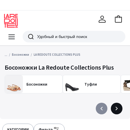
В
корзи
La
Redoute
Меню
Поиск
...
Босоножки
LA REDOUTE COLLECTIONS PLUS
Босоножки La Redoute Collections Plus
Босоножки
Туфли
Précédent
Suivant
-
-
défiler
défiler
à
à
КАТЕГОРИИ
Фильтр