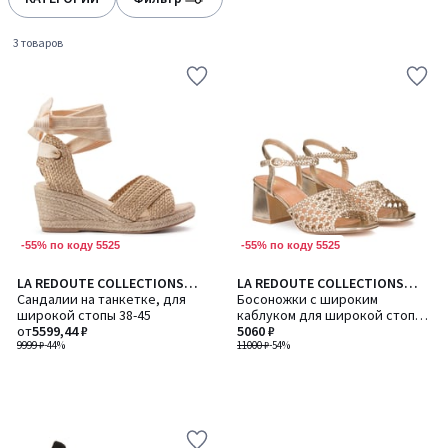
gauche
droite
3 товаров
-55% по коду 5525
-55% по коду 5525
LA REDOUTE COLLECTIONS
LA REDOUTE COLLECTIONS
PLUS
Сандалии на танкетке, для
PLUS
Босоножки с широким
широкой стопы 38-45
каблуком для широкой стопы,
от
5599,44 ₽
размеры 38-45
5060 ₽
9999 ₽
-44%
11000 ₽
-54%