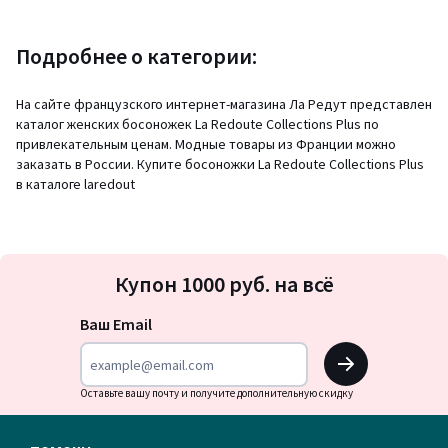
Подробнее о категории:
На сайте французского интернет-магазина Ла Редут представлен
каталог женских босоножек La Redoute Collections Plus по
привлекательным ценам. Модные товары из Франции можно
заказать в России. Купите босоножки La Redoute Collections Plus
в каталоге laredout
Подписка
Купон 1000 руб. на всё
на
новости
Ваш Email
OK
Оставьте вашу почту и получите дополнительную скидку