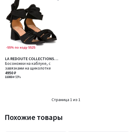
-55% по коду 5525
LA REDOUTE COLLECTIONS
PLUS
Босоножки на каблуке, с
завязками на щиколотке
4950 ₽
11000 ₽
-55%
Страница 1 из 1
Похожие товары