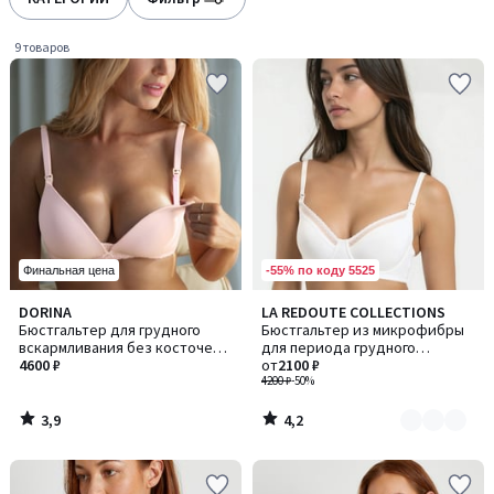
gauche
droite
9 товаров
-55% по коду 5525
Финальная цена
3,9
4,2
DORINA
LA REDOUTE COLLECTIONS
Количество
/ 5
/ 5
Бюстгальтер для грудного
Бюстгальтер из микрофибры
цветов:
вскармливания без косточек
для периода грудного
2
May / Мэй
4600 ₽
вскармливания
от
2100 ₽
4200 ₽
-50%
3,9
4,2
/
/
5
5