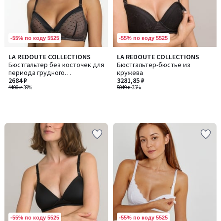
-55% по коду 5525
-55% по коду 5525
LA REDOUTE COLLECTIONS
LA REDOUTE COLLECTIONS
Бюстгальтер без косточек для
Бюстгальтер-бюстье из
периода грудного
кружева
вскармливания
2684 ₽
3281,85 ₽
4400 ₽
-39%
5049 ₽
-35%
-55% по коду 5525
-55% по коду 5525