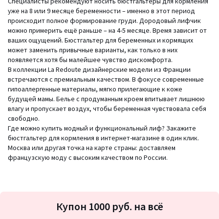
Специалисты рекомендуют носить бюстгальтеры для кормления
уже на 8 или 9 месяце беременности – именно в этот период
происходит полное формирование груди. Дородовый лифчик
можно примерить ещё раньше – на 4-5 месяце. Время зависит от
ваших ощущений. Бюстгальтер для беременных и кормящих
может заменить привычные варианты, как только в них
появляется хотя бы малейшее чувство дискомфорта.
В коллекции La Redoute дизайнерские модели из Франции
встречаются с премиальным качеством. В фокусе современные
гипоаллергенные материалы, мягко прилегающие к коже
будущей мамы. Белье с продуманным кроем впитывает лишнюю
влагу и пропускает воздух, чтобы беременная чувствовала себя
свободно.
Где можно купить модный и функциональный лиф? Закажите
бюстгальтер для кормления в интернет-магазине в один клик.
Москва или другая точка на карте страны: доставляем
французскую моду с высоким качеством по России.
Подписка
Купон 1000 руб. на всё
на