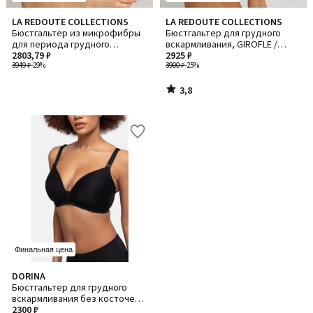
3,8
LA REDOUTE COLLECTIONS
LA REDOUTE COLLECTIONS
/ 5
Бюстгальтер из микрофибры
Бюстгальтер для грудного
для периода грудного
вскармливания, GIROFLE /
вскармливания
2803,79 ₽
ДЖИРОФЛ
2925 ₽
3949 ₽
-29%
3900 ₽
-25%
3,8
/
5
Финальная цена
3,9
DORINA
/ 5
Бюстгальтер для грудного
вскармливания без косточек
May / Мэй
2300 ₽