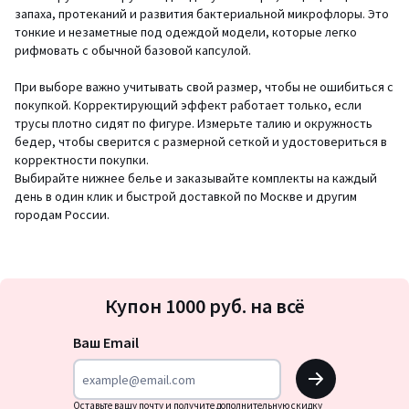
запаха, протеканий и развития бактериальной микрофлоры. Это
тонкие и незаметные под одеждой модели, которые легко
рифмовать с обычной базовой капсулой.
При выборе важно учитывать свой размер, чтобы не ошибиться с
покупкой. Корректирующий эффект работает только, если
трусы плотно сидят по фигуре. Измерьте талию и окружность
бедер, чтобы сверится с размерной сеткой и удостовериться в
корректности покупки.
Выбирайте нижнее белье и заказывайте комплекты на каждый
день в один клик и быстрой доставкой по Москве и другим
городам России.
Подписка
Купон 1000 руб. на всё
на
новости
Ваш Email
OK
Оставьте вашу почту и получите дополнительную скидку