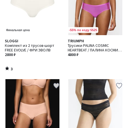
-55% по коду 5525
Финальная цена
3
SLOGGI
TRIUMPH
/
Комплект из 2 трусов-шорт
Трусики PALINA COSMIC
5
FREE EVOLVE / ФРИ ЭВОЛВ
HEARTBEAT / ПАЛИНА КОСМИК
2800 ₽
ХАРТБИТ
4800 ₽
3
/
5