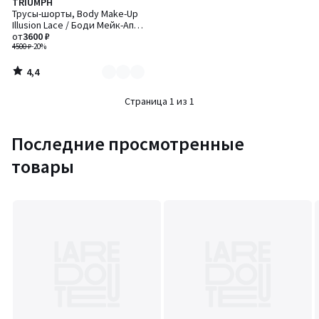
4,4
TRIUMPH
Количество
/ 5
Трусы-шорты, Body Make-Up
цветов:
Illusion Lace / Боди Мейк-Ап
2
Иллюжен Лэйс
от
3600 ₽
4500 ₽
-20%
4,4
/
5
Страница 1 из 1
Последние просмотренные
товары