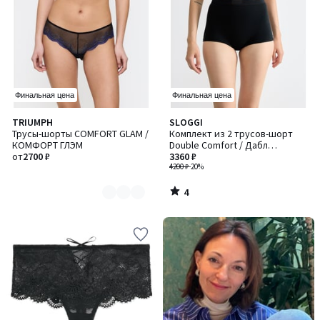
Финальная цена
Финальная цена
4
TRIUMPH
SLOGGI
Количество
/
Трусы-шорты COMFORT GLAM /
Комплект из 2 трусов-шорт
цветов:
5
КОМФОРТ ГЛЭМ
Double Comfort / Дабл
2
от
2700 ₽
Комфорт
3360 ₽
4200 ₽
-20%
4
/
5
-