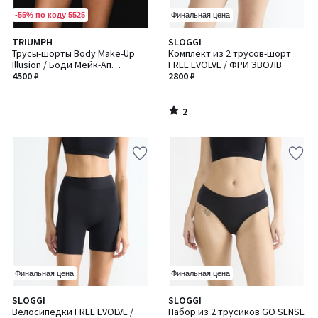
-55% по коду 5525
Финальная цена
2
TRIUMPH
SLOGGI
/
Трусы-шорты Body Make-Up
Комплект из 2 трусов-шорт
5
Illusion / Боди Мейк-Ап
FREE EVOLVE / ФРИ ЭВОЛВ
Иллюжен
4500 ₽
2800 ₽
2
/
5
Финальная цена
Финальная цена
5
SLOGGI
SLOGGI
Количество
/
Велосипедки FREE EVOLVE /
Набор из 2 трусиков GO SENSE
цветов: