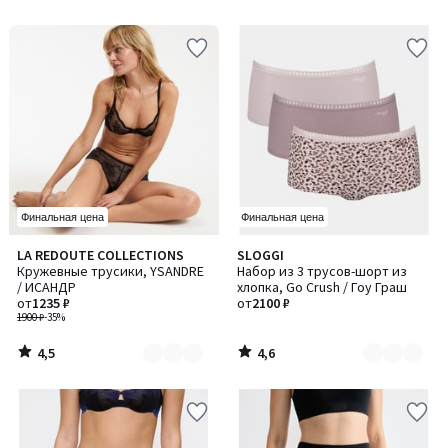
5
Финальная цена
Финальная цена
4,5
4,6
LA REDOUTE COLLECTIONS
SLOGGI
Количество
Количество
/ 5
/ 5
Кружевные трусики, YSANDRE
Набор из 3 трусов-шорт из
цветов:
цветов:
/ ИСАНДР
хлопка, Go Crush / Гоу Граш
2
2
от
1235 ₽
от
2100 ₽
1900 ₽
-35%
4,5
4,6
/
/
5
5