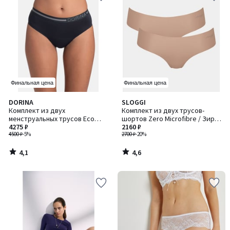
Финальная цена
Финальная цена
4,1
4,6
DORINA
SLOGGI
/ 5
/ 5
Комплект из двух
Комплект из двух трусов-
менструальных трусов Eco
шортов Zero Microfibre / Зиро
Moon / Эко Мун
4275 ₽
Микрофибр
2160 ₽
4500 ₽
-5%
2700 ₽
-20%
4,1
4,6
/
/
5
5