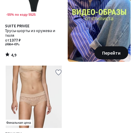
-55% по коду 5525
4,9
SUITE PRIVEE
/ 5
Трусы-шорты из кружева и
тюля
от
1377 ₽
2700 ₽
-49%
Перейти
4,9
/
5
Финальная цена