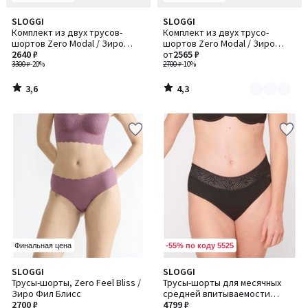
3,6
4,3
SLOGGI
SLOGGI
Количество
/ 5
/ 5
Комплект из двух трусов-
Комплект из двух трусо-
цветов:
шортов Zero Modal / Зиро
шортов Zero Modal / Зиро
2
Модал
2640 ₽
Модал
от
2565 ₽
3300 ₽
-20%
2700 ₽
-10%
3,6
4,3
/
/
5
5
-55% по коду 5525
Финальная цена
4
SLOGGI
SLOGGI
/
Трусы-шорты, Zero Feel Bliss /
Трусы-шорты для месячных
5
Зиро Фил Блисс
средней впитываемости
2700 ₽
PERIOD PANTS / ПЕРИОД ПЭНТС
4799 ₽