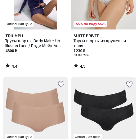
-55% по коду 5525
Финальная цена
4,4
4,9
TRIUMPH
SUITE PRIVEE
/ 5
/ 5
Трусы-шорты, Body Make-Up
Трусы-шорты из кружева и
Illusion Lace / Боди Мейк-Ап
тюля
Иллюжен Лэйс
4800 ₽
1230 ₽
3000 ₽
-59%
4,4
4,9
/
/
5
5
Финальная цена
Финальная цена