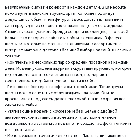
Безупречный силуэт и комфорт в каждой детали. В La Redoute
можно купить женские трусы-шорты, которые подойдут
девушкам с любым типом фигуры. Здесь доступны новинки и
хиты предыдущих сезонов по сниженным ценам со скидками.
Стилисты французского бренда создали коллекцию, в которой
белье – это история о заботе и любви к женщинам. В фокусе
шортики, которые не сковывают движения. В ассортименте
интернет-магазина доступен большой выбор изделий. В наличии
товары:
• Комплекты из нескольких пар со средней посадкой на каждый
день. Модели украшены ажурным аккуратным кружевом, которое
идеально дополнит сочетания на выход, подчеркнёт
женственность и добавит уверенности в себе.
• Бесшовные боксеры с эффектом второй кожи. Такие трусы-
шорты можно сочетать с облегающими платьями. Они не
просвечивают под слоем даже невесомой ткани, сохраняя все
секреты и тайны.
• Утягивающие модели с кружевом и без. Белье с двойной
анатомической вставкой в зоне живота, дополнительной
поддержкой и ластовицей подтянет и создаст эффект тонкой и
изящной талии.
• Менструальные трусики для девушек. Пары, защищающие от