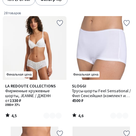
gauche
droite
28 товаров
Финальная цена
Финальная цена
4,5
4,6
LA REDOUTE COLLECTIONS
SLOGGI
Количество
Количество
/ 5
/ 5
Фирменные кружевные
Трусы-шорты Feel Sensational /
цветов:
цветов:
шорты, JEANNE / ДЖЕНН
Фил Сенсейшнл (комплект из
3
2
от
1330 ₽
3+1 бесплатно)
4500 ₽
1900 ₽
-30%
4,5
4,6
/
/
5
5