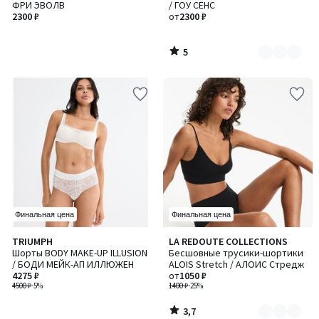
5
ФРИ ЭВОЛВ
/ ГОУ СЕНС
3
2300 ₽
от
2300 ₽
5
/
5
Финальная цена
Финальная цена
3,7
TRIUMPH
LA REDOUTE COLLECTIONS
Количество
/ 5
Шорты BODY MAKE-UP ILLUSION
Бесшовные трусики-шортики
цветов:
/ БОДИ МЕЙК-АП ИЛЛЮЖЕН
ALOIS Stretch / АЛОИС Стредж
3
4275 ₽
от
1050 ₽
4500 ₽
-5%
1400 ₽
-25%
3,7
/