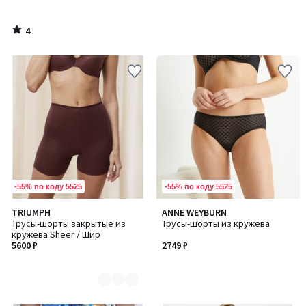
4
/
5
-55% по коду 5525
-55% по коду 5525
TRIUMPH
ANNE WEYBURN
Количество
Трусы-шорты закрытые из
Трусы-шорты из кружева
цветов:
кружева Sheer / Шир
2
5600 ₽
2749 ₽