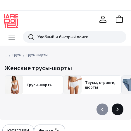
В
корзи
La
Redoute
Меню
Поиск
...
Трусы
Трусы-шорты
Женские трусы-шорты
Трусы, стринги,
Трусы-шорты
шорты
Précédent
Suivant
-
-
défiler
défiler
à
à
КАТЕГОРИИ
Фильтр