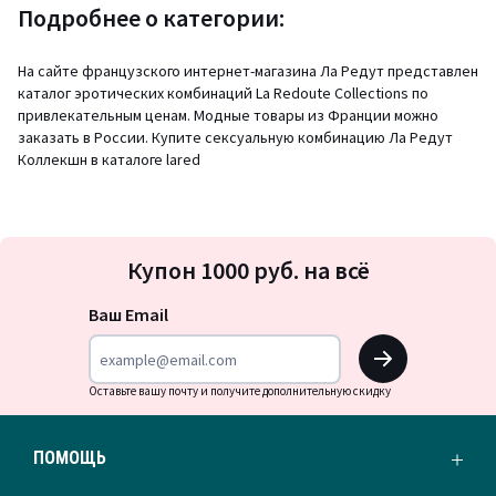
Подробнее о категории:
На сайте французского интернет-магазина Ла Редут представлен
каталог эротических комбинаций La Redoute Collections по
привлекательным ценам. Модные товары из Франции можно
заказать в России. Купите сексуальную комбинацию Ла Редут
Коллекшн в каталоге lared
Подписка
Купон 1000 руб. на всё
на
новости
Ваш Email
OK
Оставьте вашу почту и получите дополнительную скидку
ПОМОЩЬ