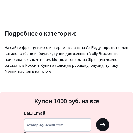
Подробнее о категории:
На сайте французского интернет-магазина Ла Редут представлен
каталог рубашек, блузок, туник для женщин Molly Bracken по
привлекательным ценам. Модные товары из Франции можно
заказать в России. Купите женскую рубашку, блузку, тунику
Молли Брекен в каталоге
Подписка
Купон 1000 руб. на всё
на
новости
Ваш Email
OK