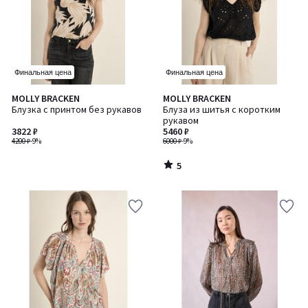
Финальная цена
Финальная цена
5
MOLLY BRACKEN
MOLLY BRACKEN
/
Блузка с принтом без рукавов
Блуза из шитья с коротким
5
рукавом
3822 ₽
5460 ₽
4200 ₽
-9%
6000 ₽
-9%
5
/
5