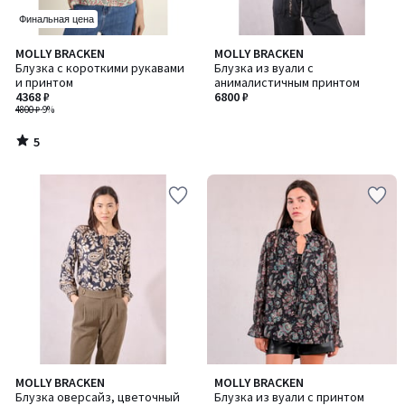
Финальная цена
5
MOLLY BRACKEN
MOLLY BRACKEN
/
Блузка с короткими рукавами
Блузка из вуали с
5
и принтом
анималистичным принтом
4368 ₽
6800 ₽
4800 ₽
-9%
5
/
5
MOLLY BRACKEN
MOLLY BRACKEN
Блузка оверсайз, цветочный
Блузка из вуали с принтом