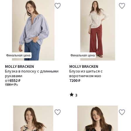
Финальная цена
Финальная цена
3
MOLLY BRACKEN
MOLLY BRACKEN
/
Блузка в полоску с длинными
Блуза из шиться с
5
рукавами
воротничком мао
от
6552 ₽
7200 ₽
7200 ₽
-9%
3
/
5