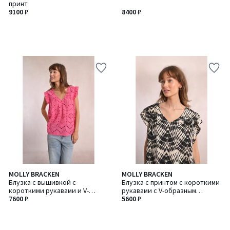
принт
9100 ₽
8400 ₽
MOLLY BRACKEN
MOLLY BRACKEN
Блузка с вышивкой с
Блузка с принтом с короткими
короткими рукавами и V-
рукавами с V-образным
образным вырезом
7600 ₽
вырезом
5600 ₽