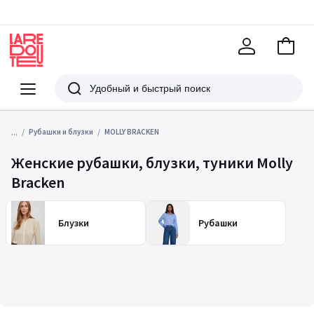
В
корзи
La
Redoute
Меню
Поиск
...
Рубашки и блузки
MOLLY BRACKEN
Женские рубашки, блузки, туники Molly
Bracken
Блузки
Рубашки