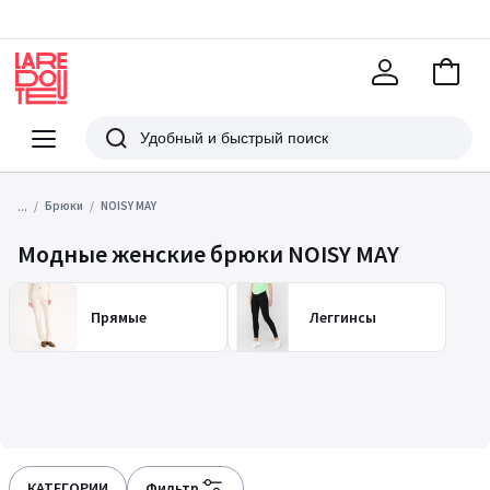
В
корзи
La
Redoute
Меню
Поиск
...
Брюки
NOISY MAY
Модные женские брюки NOISY MAY
Прямые
Леггинсы
КАТЕГОРИИ
Фильтр