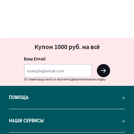
Подписка
Купон 1000 руб. на всё
на
новости
Ваш Email
OK
Оставьте вашу почту и получите дополнительную скидку
ПОМОЩЬ
НАШИ СЕРВИСЫ