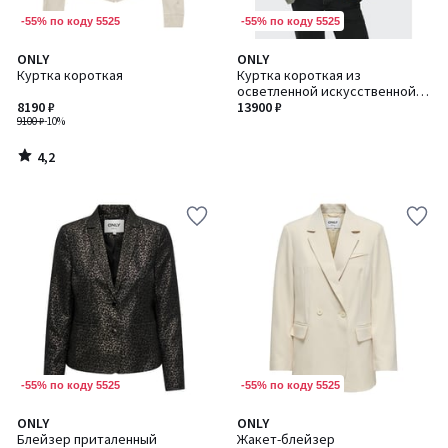
-55% по коду 5525
-55% по коду 5525
4,2
ONLY
ONLY
/ 5
Куртка короткая
Куртка короткая из
осветленной искусственной
8190 ₽
кожи
13900 ₽
9100 ₽
-10%
4,2
/
5
-55% по коду 5525
-55% по коду 5525
3,5
5
ONLY
ONLY
/ 5
/
Блейзер приталенный
Жакет-блейзер