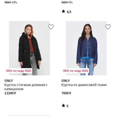
леопарда
7600 ₽
-14%
7600 ₽
-5%
4,5
/
5
-55% по коду 5525
-55% по коду 5525
5
ONLY
ONLY
/
Куртка стеганая длинная с
Куртка из джинсовой ткани
5
капюшоном
12200 ₽
7600 ₽
5
/
5