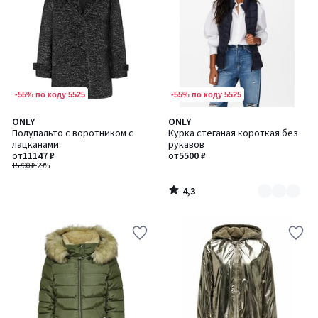
-55% по коду 5525
-55% по коду 5525
4,3
ONLY
ONLY
Количество
/ 5
Полупальто с воротником с
Курка стеганая короткая без
цветов:
лацканами
рукавов
2
от
11147 ₽
от
5500 ₽
15700 ₽
-29%
4,3
/
5