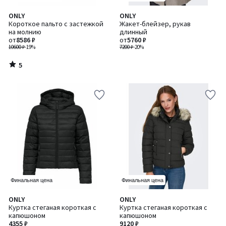
5
ONLY
ONLY
/
Короткое пальто с застежкой
Жакет-блейзер, рукав
5
на молнию
длинный
от
8586 ₽
от
5760 ₽
10600 ₽
-19%
7200 ₽
-20%
5
/
5
Финальная цена
Финальная цена
3,9
4,2
ONLY
ONLY
/ 5
/ 5
Куртка стеганая короткая с
Куртка стеганая короткая с
капюшоном
капюшоном
4355 ₽
9120 ₽