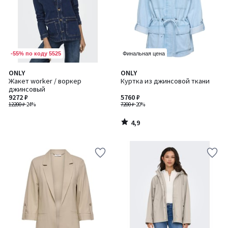
-55% по коду 5525
Финальная цена
4,9
ONLY
ONLY
/ 5
Жакет worker / воркер
Куртка из джинсовой ткани
джинсовый
9272 ₽
5760 ₽
12200 ₽
-24%
7200 ₽
-20%
4,9
/
5