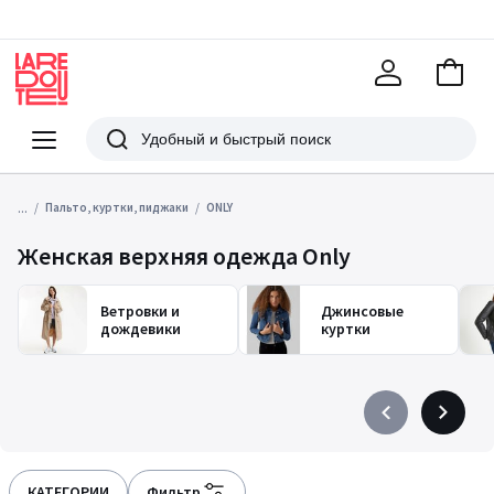
В
корзи
La
Redoute
Меню
Поиск
...
Пальто, куртки, пиджаки
ONLY
Женская верхняя одежда Only
Ветровки и
Джинсовые
дождевики
куртки
Précédent
Suivant
-
-
défiler
défiler
à
à
КАТЕГОРИИ
Фильтр