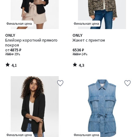
Финальная цена
Финальная цена
4,1
4,3
ONLY
ONLY
/ 5
/ 5
Блейзер короткий прямого
Жакет с принтом
покроя
от
4875 ₽
6536 ₽
7500 ₽
-35%
7600 ₽
-14%
4,1
4,3
/
/
5
5
Финальная цена
Финальная цена