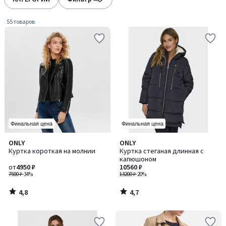
gauche
droite
55 товаров
Финальная цена
Финальная цена
4,8
4,7
ONLY
ONLY
/ 5
/ 5
Куртка короткая на молнии
Куртка стеганая длинная с
капюшоном
от
4950 ₽
10560 ₽
7500 ₽
-34%
13200 ₽
-20%
4,8
4,7
/
/
5
5