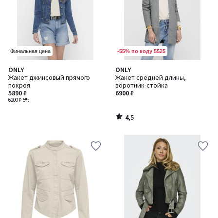
-55% по коду 5525
Финальная цена
4,5
ONLY
ONLY
/ 5
Жакет джинсовый прямого
Жакет средней длины,
покроя
воротник-стойка
5890 ₽
6900 ₽
6200 ₽
-5%
4,5
/
5