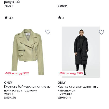
5
радужный
7600 ₽
9100 ₽
3,5
5
/
/
5
5
-55% по коду 5525
-55% по коду 5525
ONLY
ONLY
Куртка в байкерском стиле из
Куртка стеганая длинная с
полиэстера под кожу
капюшоном
7371 ₽
от
17028 ₽
9100 ₽
-19%
19800 ₽
-14%