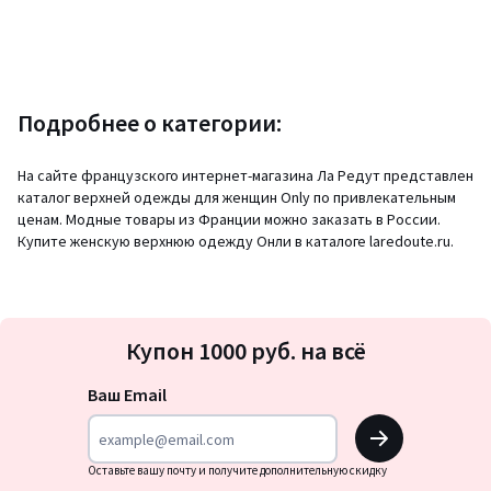
Подробнее о категории:
На сайте французского интернет-магазина Ла Редут представлен
каталог верхней одежды для женщин Only по привлекательным
ценам. Модные товары из Франции можно заказать в России.
Купите женскую верхнюю одежду Онли в каталоге laredoute.ru.
Подписка
Купон 1000 руб. на всё
на
новости
Ваш Email
OK
Оставьте вашу почту и получите дополнительную скидку