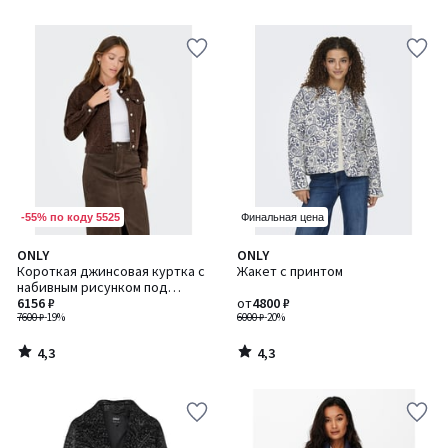
-55% по коду 5525
Финальная цена
4,3
4,3
ONLY
ONLY
/ 5
/ 5
Короткая джинсовая куртка с
Жакет с принтом
набивным рисунком под
леопарда
6156 ₽
от
4800 ₽
7600 ₽
-19%
6000 ₽
-20%
4,3
4,3
/
/
5
5