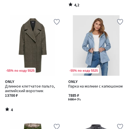
4,2
/
5
-55% по коду 5525
-55% по коду 5525
4
ONLY
ONLY
/
Длинное клетчатое пальто,
Парка на молнии с капюшоном
5
английский воротник
13700 ₽
7885 ₽
8300 ₽
-5%
4
/
5