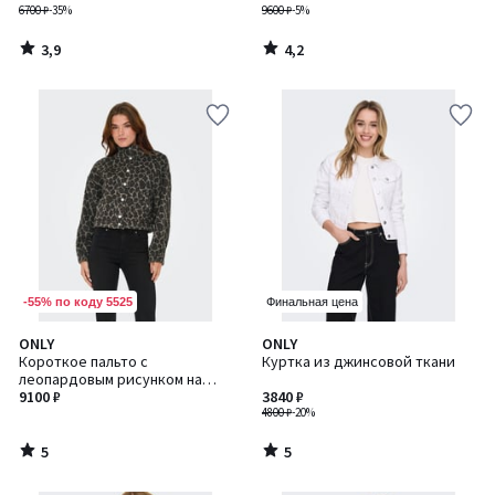
6700 ₽
-35%
9600 ₽
-5%
3,9
4,2
/
/
5
5
-55% по коду 5525
Финальная цена
5
5
ONLY
ONLY
/
/
Короткое пальто с
Куртка из джинсовой ткани
5
5
леопардовым рисунком на
пуговицах
9100 ₽
3840 ₽
4800 ₽
-20%
5
5
/
/
5
5