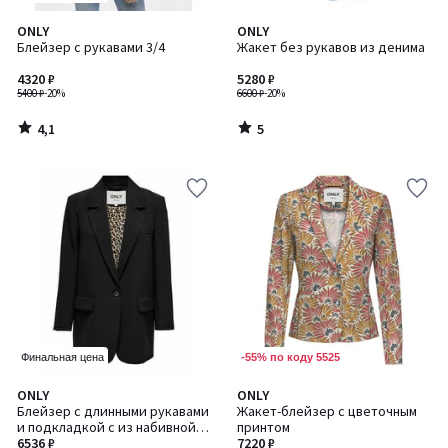
4,1
5
ONLY
ONLY
/ 5
/
Блейзер с рукавами 3/4
Жакет без рукавов из денима
5
4320 ₽
5280 ₽
5400 ₽
-20%
6600 ₽
-20%
4,1
5
/
/
5
5
-55% по коду 5525
Финальная цена
4,5
ONLY
ONLY
/ 5
Блейзер с длинными рукавами
Жакет-блейзер с цветочным
и подкладкой с из набивной
принтом
ткани с рисунком под
6536 ₽
7220 ₽