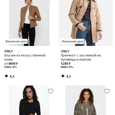
Финальная цена
Финальная цена
4,3
4,3
ONLY
ONLY
/ 5
/ 5
Блузон из искусственной
Тренчкот с застежкой на
кожи
пуговицы и поясом
от
4690 ₽
5280 ₽
6700 ₽
-30%
6600 ₽
-20%
4,3
4,3
/
/
5
5