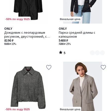
-55% по коду 5525
Финальная цена
5
ONLY
ONLY
Количество
/
Дождевик с леопардовым
Парка средней длины с
цветов:
5
рисунком, двусторонний, с
капюшоном
2
капюшоном
8190 ₽
5400 ₽
9100 ₽
-10%
7200 ₽
-25%
5
/
5
-55% по коду 5525
Финальная цена