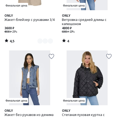
Финальная цена
Финальная цена
4,5
4
ONLY
ONLY
Количество
/ 5
/
Жакет-блейзер с рукавами 3/4
Ветровка средней длины с
цветов:
5
капюшоном
2
3600 ₽
4800 ₽
4800 ₽
-25%
6000 ₽
-20%
4,5
4
/
/
5
5
Финальная цена
Финальная цена
5
ONLY
ONLY
/
Жакет без рукавов из денима
Стеганая пуховая куртка с