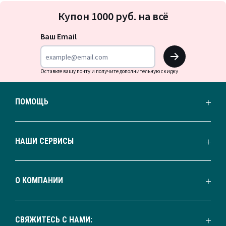
Подписка
Купон 1000 руб. на всё
на
новости
Ваш Email
OK
Оставьте вашу почту и получите дополнительную скидку
ПОМОЩЬ
НАШИ СЕРВИСЫ
О КОМПАНИИ
СВЯЖИТЕСЬ С НАМИ: