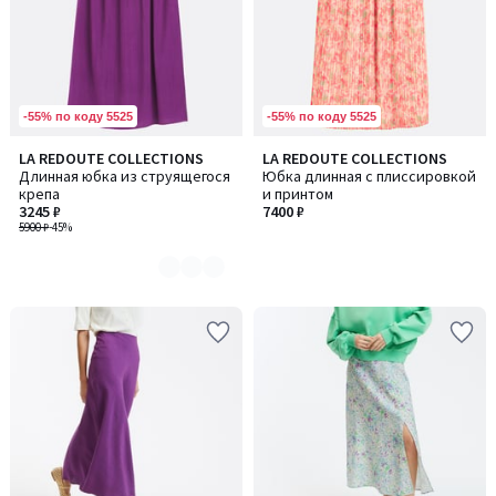
-55% по коду 5525
-55% по коду 5525
LA REDOUTE COLLECTIONS
LA REDOUTE COLLECTIONS
Количество
Длинная юбка из струящегося
Юбка длинная с плиссировкой
цветов:
крепа
и принтом
2
3245 ₽
7400 ₽
5900 ₽
-45%