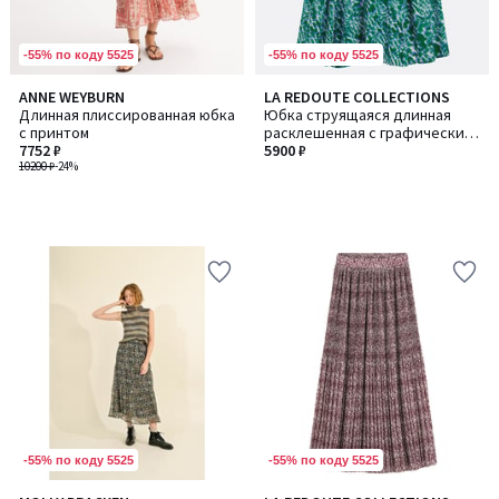
-55% по коду 5525
-55% по коду 5525
ANNE WEYBURN
LA REDOUTE COLLECTIONS
Длинная плиссированная юбка
Юбка струящаяся длинная
с принтом
расклешенная с графическим
7752 ₽
принтом
5900 ₽
10200 ₽
-24%
-55% по коду 5525
-55% по коду 5525