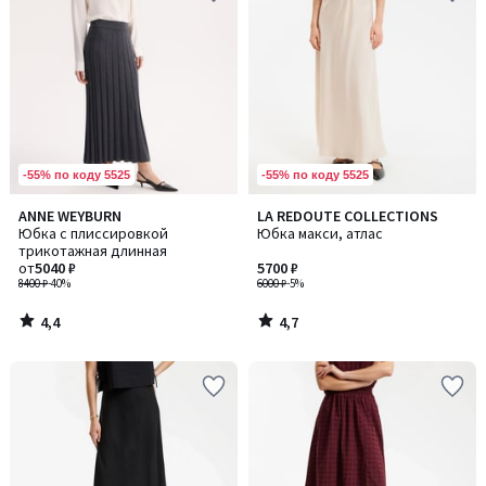
-55% по коду 5525
-55% по коду 5525
4,4
4,7
ANNE WEYBURN
LA REDOUTE COLLECTIONS
/ 5
/ 5
Юбка с плиссировкой
Юбка макси, атлас
трикотажная длинная
от
5040 ₽
5700 ₽
8400 ₽
-40%
6000 ₽
-5%
4,4
4,7
/
/
5
5