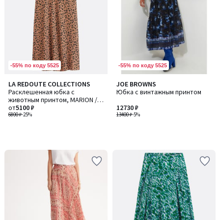
-55% по коду 5525
-55% по коду 5525
LA REDOUTE COLLECTIONS
JOE BROWNS
Расклешенная юбка с
Юбка с винтажным принтом
животным принтом, MARION /
МАРИОН
от
5100 ₽
12730 ₽
6800 ₽
-25%
13400 ₽
-5%