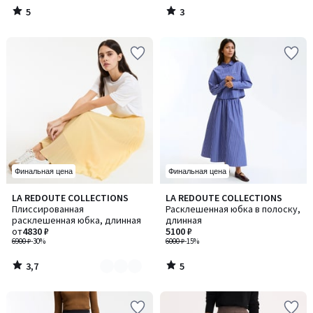
5
3
/
/
5
5
Финальная цена
Финальная цена
3,7
5
LA REDOUTE COLLECTIONS
LA REDOUTE COLLECTIONS
Количество
/ 5
/
Плиссированная
Расклешенная юбка в полоску,
цветов:
5
расклешенная юбка, длинная
длинная
2
от
4830 ₽
5100 ₽
6900 ₽
-30%
6000 ₽
-15%
3,7
5
/
/
5
5