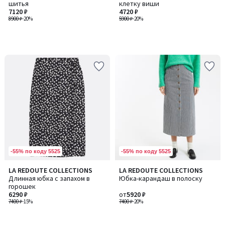
шитья
клетку виши
7120 ₽
4720 ₽
8900 ₽
-20%
5900 ₽
-20%
-55% по коду 5525
-55% по коду 5525
LA REDOUTE COLLECTIONS
LA REDOUTE COLLECTIONS
Длинная юбка с запахом в
Юбка-карандаш в полоску
горошек
6290 ₽
от
5920 ₽
7400 ₽
-15%
7400 ₽
-20%