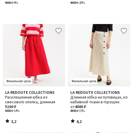
9600 ₽
-9%
4800 ₽
-20%
Финальная цена
Финальная цена
3,2
4,2
LA REDOUTE COLLECTIONS
LA REDOUTE COLLECTIONS
/ 5
/ 5
Расклешенная юбка из
Длинная юбка на пуговицах, из
смесового хлопка, длинная
набивной ткани в горошек
5160 ₽
от
4080 ₽
6000 ₽
-14%
4800 ₽
-15%
3,2
4,2
/
/
5
5