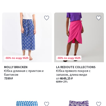
-55% по коду 5525
-55% по коду 5525
MOLLY BRACKEN
LA REDOUTE COLLECTIONS
Юбка длинная с принтом и
Юбка прямого покроя с
бантиком
запахом, длина миди
7599 ₽
от
4649,25 ₽
6199 ₽
-25%