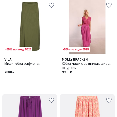
-55% по коду 5525
-55% по коду 5525
VILA
MOLLY BRACKEN
Миди-юбка рифленая
Юбка миди с затягивающимся
шнурком
7600 ₽
9900 ₽