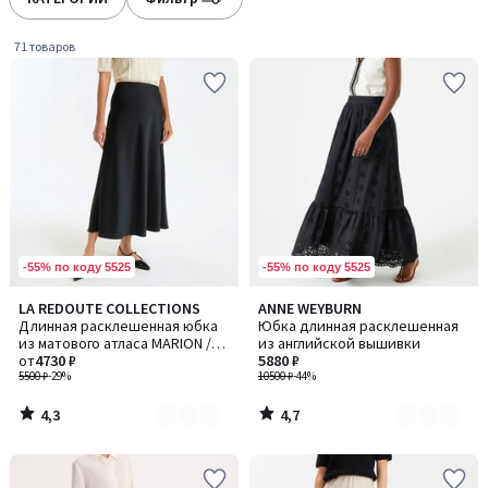
gauche
droite
71 товаров
-55% по коду 5525
-55% по коду 5525
4,3
4,7
LA REDOUTE COLLECTIONS
ANNE WEYBURN
Количество
Количество
/ 5
/ 5
Длинная расклешенная юбка
Юбка длинная расклешенная
цветов:
цветов:
из матового атласа MARION /
из английской вышивки
3
2
МАРИОН
от
4730 ₽
5880 ₽
5500 ₽
-29%
10500 ₽
-44%
4,3
4,7
/
/
5
5