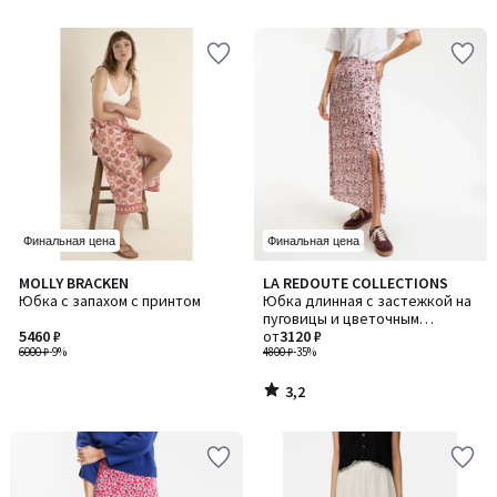
5
Финальная цена
Финальная цена
3,2
MOLLY BRACKEN
LA REDOUTE COLLECTIONS
/ 5
Юбка с запахом с принтом
Юбка длинная с застежкой на
пуговицы и цветочным
5460 ₽
рисунком
от
3120 ₽
6000 ₽
-9%
4800 ₽
-35%
3,2
/
5