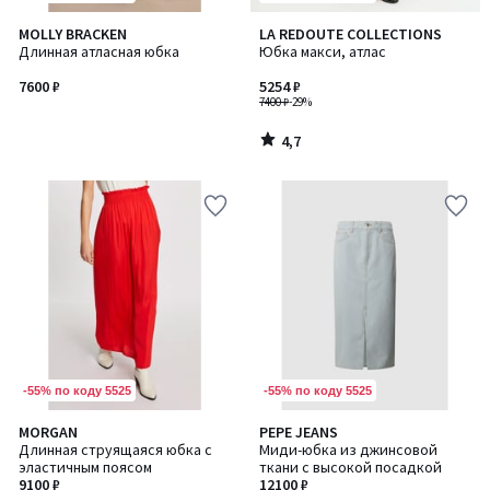
4,7
MOLLY BRACKEN
LA REDOUTE COLLECTIONS
/ 5
Длинная атласная юбка
Юбка макси, атлас
7600 ₽
5254 ₽
7400 ₽
-29%
4,7
/
5
-55% по коду 5525
-55% по коду 5525
MORGAN
PEPE JEANS
Длинная струящаяся юбка с
Миди-юбка из джинсовой
эластичным поясом
ткани с высокой посадкой
9100 ₽
12100 ₽