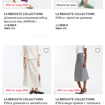
-55% по коду 5525
Финальная цена
LA REDOUTE COLLECTIONS
LA REDOUTE COLLECTIONS
Количество
Длинная расклешенная юбка,
Юбка с принтом длинная
цветов:
вискоза-лен, MARION /
2
МАРИОН
от
6290 ₽
от
3835 ₽
7400 ₽
-15%
5900 ₽
-35%
-55% по коду 5525
-55% по коду 5525
LA REDOUTE COLLECTIONS
LA REDOUTE COLLECTIONS
Юбка длинная из английского
Юбка миди прямая с запахом в