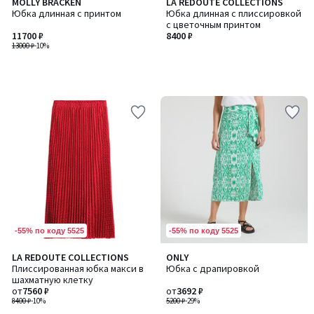
MOLLY BRACKEN
LA REDOUTE COLLECTIONS
Юбка длинная с принтом
Юбка длинная с плиссировкой
с цветочным принтом
11700 ₽
8400 ₽
13000 ₽
-10%
-55% по коду 5525
-55% по коду 5525
LA REDOUTE COLLECTIONS
ONLY
Плиссированная юбка макси в
Юбка с драпировкой
шахматную клетку
от
7560 ₽
от
3692 ₽
8400 ₽
-10%
5200 ₽
-29%