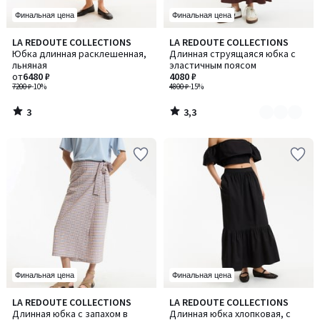
Финальная цена
Финальная цена
3
3,3
LA REDOUTE COLLECTIONS
LA REDOUTE COLLECTIONS
Количество
/
/ 5
Юбка длинная расклешенная,
Длинная струящаяся юбка с
цветов:
5
льняная
эластичным поясом
2
от
6480 ₽
4080 ₽
7200 ₽
-10%
4800 ₽
-15%
3
3,3
/
/
5
5
Финальная цена
Финальная цена
5
3,7
LA REDOUTE COLLECTIONS
LA REDOUTE COLLECTIONS
Количество
/
/ 5
Длинная юбка с запахом в
Длинная юбка хлопковая, с
цветов: