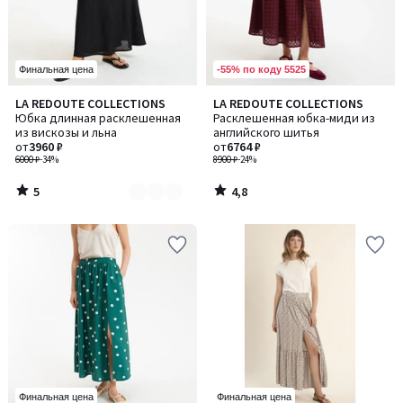
-55% по коду 5525
Финальная цена
5
4,8
LA REDOUTE COLLECTIONS
LA REDOUTE COLLECTIONS
Количество
/
/ 5
Юбка длинная расклешенная
Расклешенная юбка-миди из
цветов:
5
из вискозы и льна
английского шитья
2
от
3960 ₽
от
6764 ₽
6000 ₽
-34%
8900 ₽
-24%
5
4,8
/
/
5
5
Финальная цена
Финальная цена