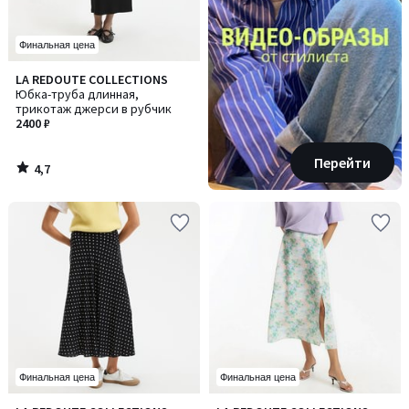
Финальная цена
4,7
LA REDOUTE COLLECTIONS
/ 5
Юбка-труба длинная,
трикотаж джерси в рубчик
2400 ₽
Перейти
4,7
/
5
Финальная цена
Финальная цена