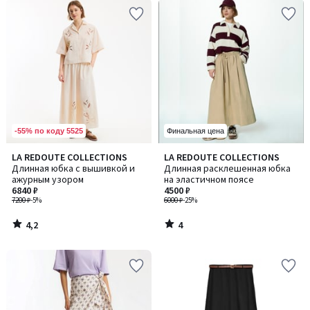
-55% по коду 5525
Финальная цена
4,2
4
LA REDOUTE COLLECTIONS
LA REDOUTE COLLECTIONS
/ 5
/
Длинная юбка с вышивкой и
Длинная расклешенная юбка
5
ажурным узором
на эластичном поясе
6840 ₽
4500 ₽
7200 ₽
-5%
6000 ₽
-25%
4,2
4
/
/
5
5