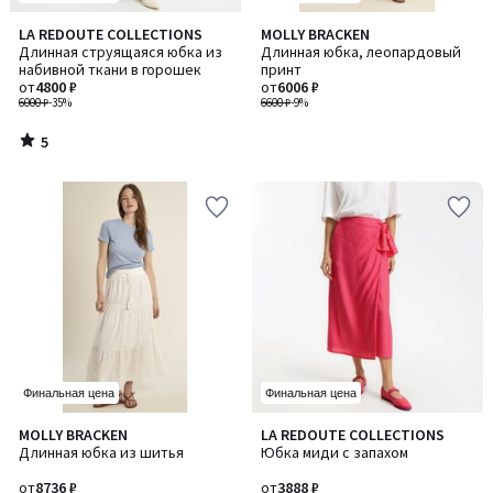
5
LA REDOUTE COLLECTIONS
MOLLY BRACKEN
/
Длинная струящаяся юбка из
Длинная юбка, леопардовый
5
набивной ткани в горошек
принт
от
4800 ₽
от
6006 ₽
6000 ₽
-35%
6600 ₽
-9%
5
/
5
Финальная цена
Финальная цена
MOLLY BRACKEN
LA REDOUTE COLLECTIONS
Длинная юбка из шитья
Юбка миди с запахом
от
8736 ₽
от
3888 ₽