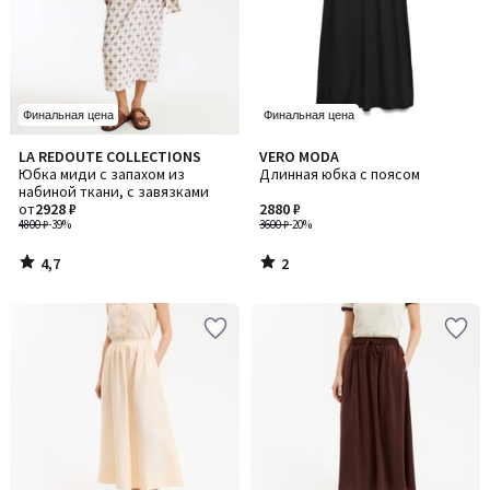
Финальная цена
Финальная цена
4,7
2
LA REDOUTE COLLECTIONS
VERO MODA
/ 5
/
Юбка миди с запахом из
Длинная юбка с поясом
5
набиной ткани, с завязками
от
2928 ₽
2880 ₽
4800 ₽
-39%
3600 ₽
-20%
4,7
2
/
/
5
5