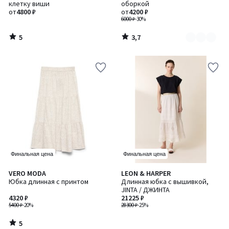
5
клетку виши
оборкой
2
от
4800 ₽
от
4200 ₽
6000 ₽
-30%
5
3,7
/
/
5
5
Финальная цена
Финальная цена
5
VERO MODA
LEON & HARPER
/
Юбка длинная с принтом
Длинная юбка с вышивкой,
5
JINTA / ДЖИНТА
4320 ₽
21225 ₽
5400 ₽
-20%
28300 ₽
-25%
5
/