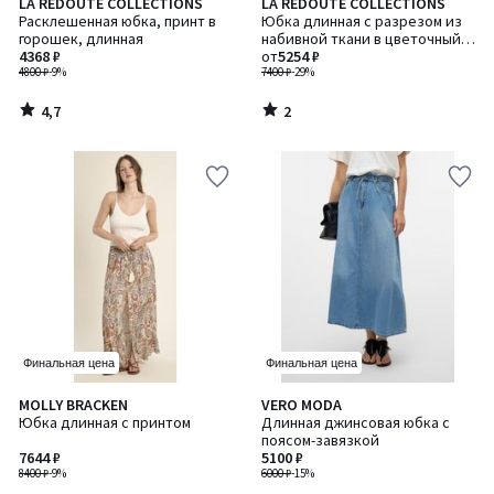
4,7
2
LA REDOUTE COLLECTIONS
LA REDOUTE COLLECTIONS
/ 5
/
Расклешенная юбка, принт в
Юбка длинная с разрезом из
5
горошек, длинная
набивной ткани в цветочный
4368 ₽
рисунок
от
5254 ₽
4800 ₽
-9%
7400 ₽
-29%
4,7
2
/
/
5
5
Финальная цена
Финальная цена
5
3
MOLLY BRACKEN
VERO MODA
/
/
Юбка длинная с принтом
Длинная джинсовая юбка с
5
5
поясом-завязкой
7644 ₽
5100 ₽
8400 ₽
-9%
6000 ₽
-15%