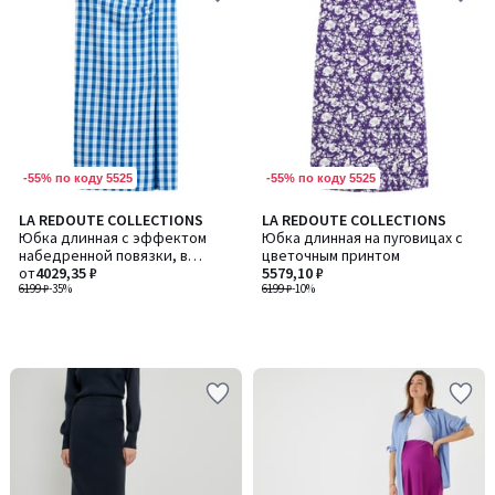
-55% по коду 5525
-55% по коду 5525
LA REDOUTE COLLECTIONS
LA REDOUTE COLLECTIONS
Юбка длинная с эффектом
Юбка длинная на пуговицах с
набедренной повязки, в
цветочным принтом
клетку
от
4029,35 ₽
5579,10 ₽
6199 ₽
-35%
6199 ₽
-10%