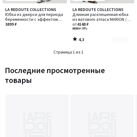
4,3
LA REDOUTE COLLECTIONS
LA REDOUTE COLLECTIONS
Количество
/ 5
Юбка из джерси для периода
Длинная расклешенная юбка
цветов:
беременности с эффектом
из матового атласа MARION /
4
запаха
3899 ₽
МАРИОН
от
4148 ₽
6800 ₽
-39%
4,3
/
5
Страница 1 из 1
Последние просмотренные
товары