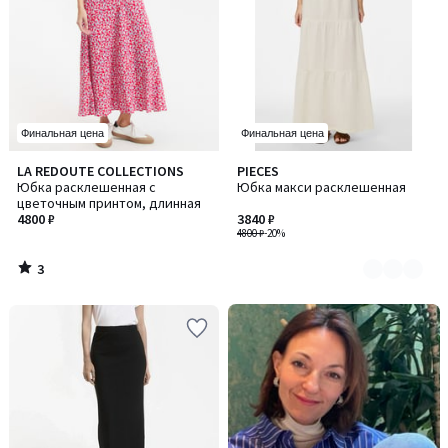
Финальная цена
Финальная цена
3
LA REDOUTE COLLECTIONS
PIECES
Количество
/
Юбка расклешенная с
Юбка макси расклешенная
цветов:
5
цветочным принтом, длинная
2
4800 ₽
3840 ₽
4800 ₽
-20%
3
/
5
-