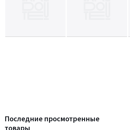
Размер и вес упаковки:
Одна упаковка
Дх62 Шх57,5 Вх61,5 см, 9,1 кг
Срок возврата - 14 дней. Гарантия 1 год
Цвета
Серый/ Каштановый
Размеры
единый размер
Последние просмотренные
товары