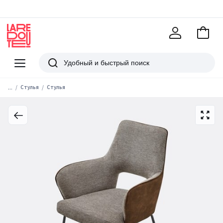
В
корзи
La
Redoute
Меню
Поиск
...
Стулья
Стулья