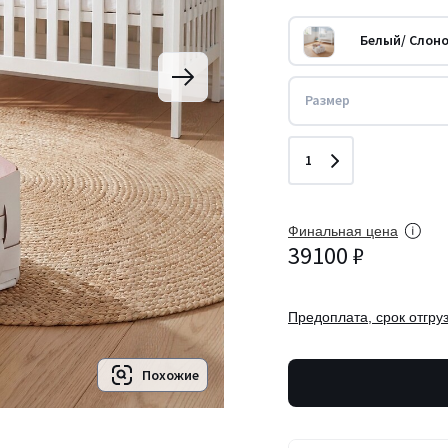
Белый/ Слоно
Размер
Количество
1
Финальная цена
39100 ₽
Предоплата, срок отгруз
Похожие