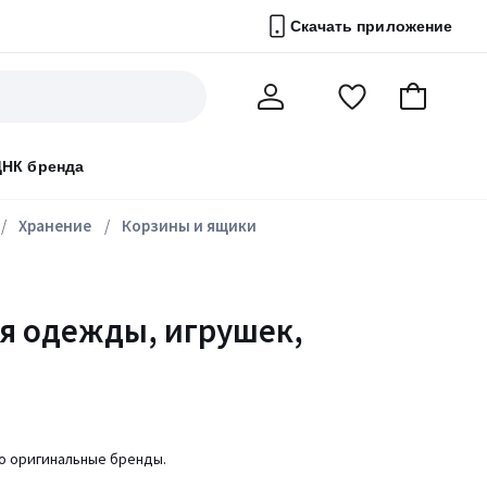
Скачать приложение
Перейти
В
Мой
в
корзину
счет
список
ДНК бренда
избранного
Хранение
Корзины и ящики
я одежды, игрушек,
ко оригинальные бренды.