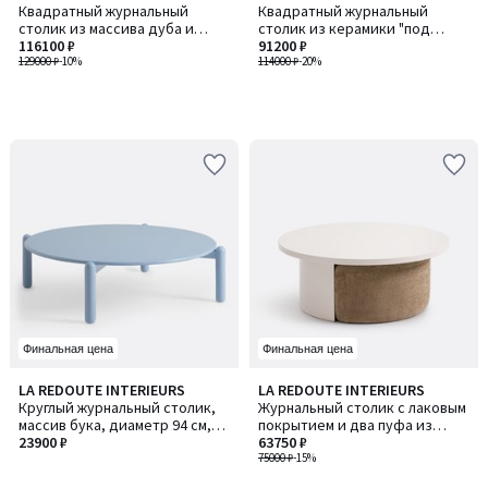
Квадратный журнальный
Квадратный журнальный
столик из массива дуба и
столик из керамики "под
шпона, 2 выдвижных ящика,
116100 ₽
мрамор", ALCANA / АЛКАНА
91200 ₽
SANARA / САНАРА
129000 ₽
-10%
114000 ₽
-20%
Финальная цена
Финальная цена
LA REDOUTE INTERIEURS
LA REDOUTE INTERIEURS
Круглый журнальный столик,
Журнальный столик с лаковым
массив бука, диаметр 94 см,
покрытием и два пуфа из
COLOQUO / КОЛОКУО
23900 ₽
текстурированной ткани, JEN
63750 ₽
/ ДЖЕН
75000 ₽
-15%