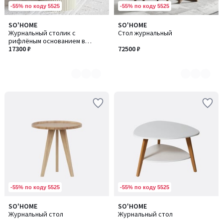
-55% по коду 5525
-55% по коду 5525
SO'HOME
SO'HOME
Количество
Количество
Журнальный столик с
Стол журнальный
цветов:
цветов:
рифлёным основанием в
5
2
пастельном цвете
17300 ₽
72500 ₽
-55% по коду 5525
-55% по коду 5525
SO'HOME
SO'HOME
Количество
Журнальный стол
Журнальный стол
цветов: