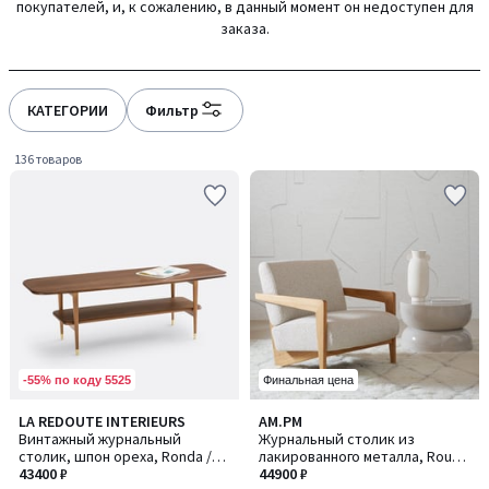
покупателей, и, к сожалению, в данный момент он недоступен для
gauche
droite
заказа.
КАТЕГОРИИ
Фильтр
136 товаров
-55% по коду 5525
Финальная цена
4,5
4,8
LA REDOUTE INTERIEURS
AM.PM
/ 5
/ 5
Винтажный журнальный
Журнальный столик из
столик, шпон ореха, Ronda /
лакированного металла, Rouva
Ронда
43400 ₽
/ Рува
44900 ₽