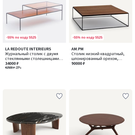
-55% по коду 5525
-55% по коду 5525
LA REDOUTE INTERIEURS
AM.PM
Журнальный столик с двумя
Столик низкий квадратный,
стеклянными столешницами
шпонированный орехом,
Erita's Glass / Эритас Гласс
34000 ₽
формат XL, Nolia / Нолиа
90000 ₽
42500 ₽
-20%