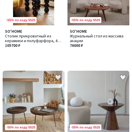
-55% по коду 5525
-55% по коду 5525
SO'HOME
SO'HOME
Столик прикроватный из
Журнальный стол из массива
керамики и полуфарфора, 40
акации
см
105700 ₽
76000 ₽
-55% по коду 5525
-55% по коду 5525