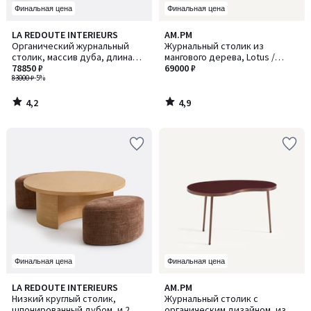
Финальная цена
Финальная цена
4,2
4,9
LA REDOUTE INTERIEURS
AM.PM
/ 5
/ 5
Органический журнальный
Журнальный столик из
столик, массив дуба, длина
мангового дерева, Lotus /
118 см, RODI / РОДИ
78850 ₽
Лотус
69000 ₽
83000 ₽
-5%
4,2
4,9
/
/
5
5
Финальная цена
Финальная цена
LA REDOUTE INTERIEURS
AM.PM
Низкий круглый столик,
Журнальный столик с
шпонированный дубом, и 2
органическим дизайном, из