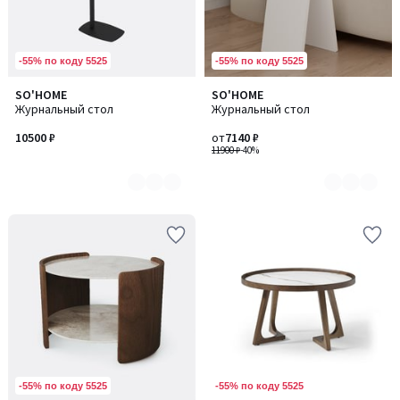
-55% по коду 5525
-55% по коду 5525
SO'HOME
SO'HOME
Количество
Количество
Журнальный стол
Журнальный стол
цветов:
цветов:
4
3
10500 ₽
от
7140 ₽
11900 ₽
-40%
-55% по коду 5525
-55% по коду 5525