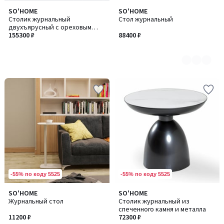
SO'HOME
SO'HOME
Количество
Cтолик журнальный
Стол журнальный
цветов:
двухъярусный с ореховым
2
основанием и столешницей из
155300 ₽
88400 ₽
акрилового камня
-55% по коду 5525
-55% по коду 5525
5
SO'HOME
SO'HOME
Количество
/
Журнальный стол
Столик журнальный из
цветов:
5
спеченного камня и металла
2
11200 ₽
72300 ₽