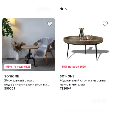
5
/
5
-55% по коду 5525
-55% по коду 5525
SO'HOME
SO'HOME
Количество
Журнальный стол с
Журнальный стол из массива
цветов:
подъемным механизмом из
манго и металла
2
массива манго и металла
59000 ₽
71300 ₽