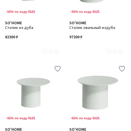
-55% по коду 5525
-55% по коду 5525
SO'HOME
SO'HOME
Количество
Количество
Столик из дуба
Столик овальный издуба
цветов:
цветов:
7
7
82300 ₽
97200 ₽
-55% по коду 5525
-55% по коду 5525
SO'HOME
SO'HOME
Количество
Количество