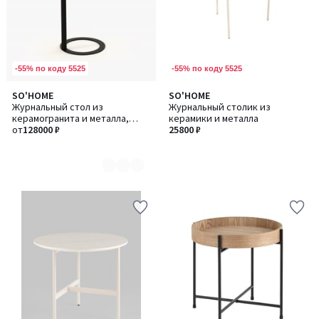
-55% по коду 5525
-55% по коду 5525
SO'HOME
SO'HOME
Количество
Журнальный стол из
Журнальный столик из
цветов:
керамогранита и металла,
керамики и металла
2
высокий
от
128000 ₽
25800 ₽