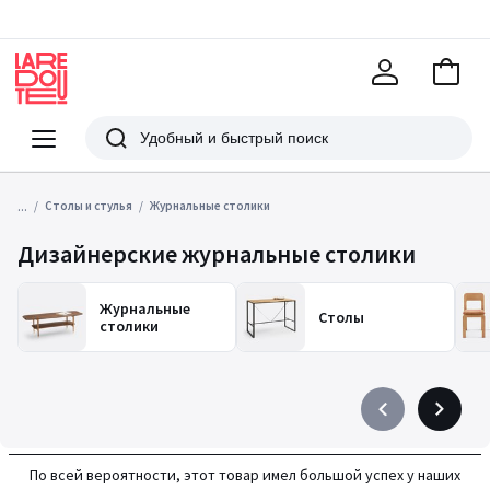
В
корзи
La
Redoute
Меню
Поиск
...
Столы и стулья
Журнальные столики
Дизайнерские журнальные столики
Журнальные
Столы
столики
Précédent
Suivant
-
-
défiler
défiler
По всей вероятности, этот товар имел большой успех у наших
à
à