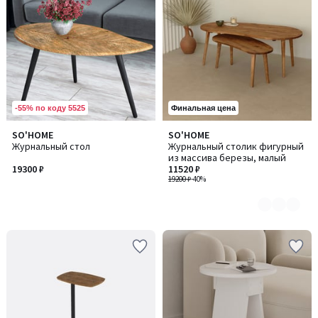
-55% по коду 5525
Финальная цена
SO'HOME
SO'HOME
Количество
Журнальный стол
Журнальный столик фигурный
цветов:
из массива березы, малый
4
19300 ₽
11520 ₽
19200 ₽
-40%