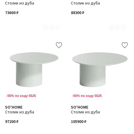
Столик из дуба
Столик из дуба
цветов:
цветов:
7
7
73600 ₽
88300 ₽
-55% по коду 5525
-55% по коду 5525
SO'HOME
SO'HOME
Количество
Количество
Столик из дуба
Столик из дуба
цветов:
цветов:
7
7
97200 ₽
105900 ₽