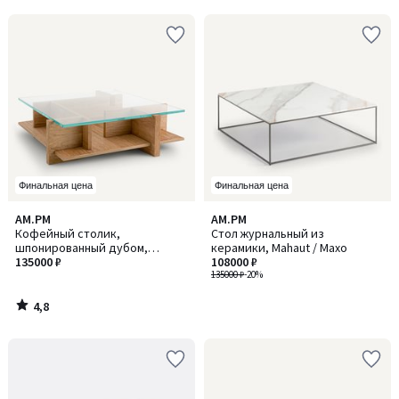
5
Финальная цена
Финальная цена
4,8
AM.PM
AM.PM
/ 5
Кофейный столик,
Стол журнальный из
шпонированный дубом,
керамики, Mahaut / Махо
столешница из закаленного
135000 ₽
108000 ₽
стекла, Laby / Лэби
135000 ₽
-20%
4,8
/
5