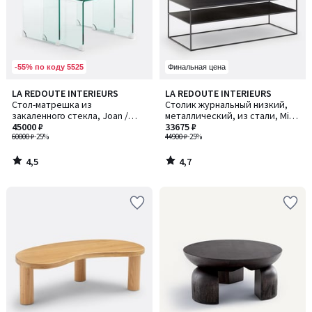
-55% по коду 5525
Финальная цена
4,5
4,7
LA REDOUTE INTERIEURS
LA REDOUTE INTERIEURS
/ 5
/ 5
Стол-матрешка из
Столик журнальный низкий,
закаленного стекла, Joan /
металлический, из стали, Miva
Джоан
45000 ₽
/ Мива
33675 ₽
60000 ₽
-25%
44900 ₽
-25%
4,5
4,7
/
/
5
5