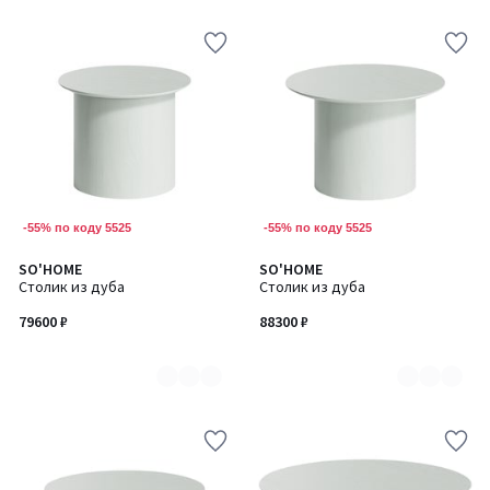
-55% по коду 5525
-55% по коду 5525
SO'HOME
SO'HOME
Количество
Количество
Столик из дуба
Столик из дуба
цветов:
цветов:
7
7
79600 ₽
88300 ₽