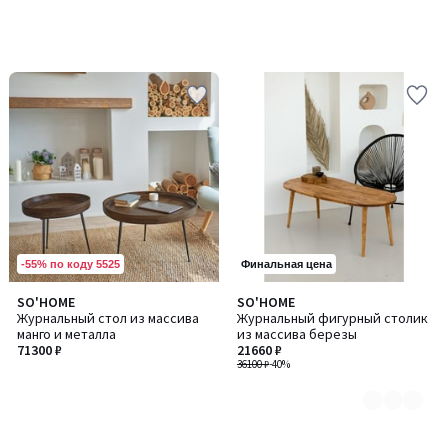
-55% по коду 5525
Финальная цена
SO'HOME
SO'HOME
Количество
Журнальный стол из массива
Журнальный фигурный столик
цветов:
манго и металла
из массива березы
4
71300 ₽
21660 ₽
36100 ₽
-40%