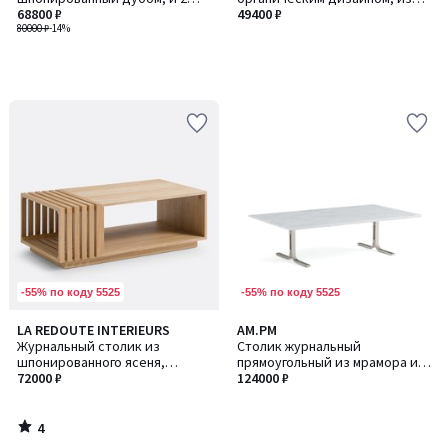
пуфа, JEN / ДЖЕН
68800 ₽
стали и столешницей из
49400 ₽
80000 ₽
-14%
закаленного стекла, GALO /
ГАЛО
-55% по коду 5525
-55% по коду 5525
4
LA REDOUTE INTERIEURS
AM.PM
/
Журнальный столик из
Столик журнальный
5
шпонированного ясеня,
прямоугольный из мрамора и
Theonie / Теоние
72000 ₽
124000 ₽
металла, Belno / Белно
4
/