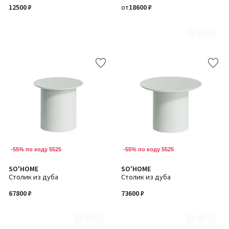
3
12500 ₽
от
18600 ₽
-55% по коду 5525
-55% по коду 5525
SO'HOME
SO'HOME
Количество
Количество
Столик из дуба
Столик из дуба
цветов:
цветов:
7
7
67800 ₽
73600 ₽