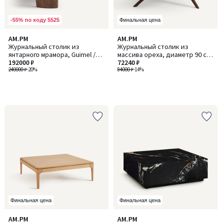
-55% по коду 5525
Финальная цена
AM.PM
AM.PM
Журнальный столик из
Журнальный столик из
янтарного мрамора, Guimel /
массива ореха, диаметр 90 см,
Гимел
192000 ₽
MARICIELO / МАРИСИЕЛО
72240 ₽
240000 ₽
-20%
84000 ₽
-14%
Финальная цена
Финальная цена
AM.PM
AM.PM