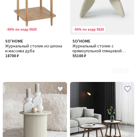
-55% по коду 5525
-55% по коду 5525
SO'HOME
SO'HOME
Количество
Журнальный столик из шпона
Журнальный столик с
цветов:
и массива дуба
прямоугольной глянцевой
2
18700 ₽
столешницей
55100 ₽