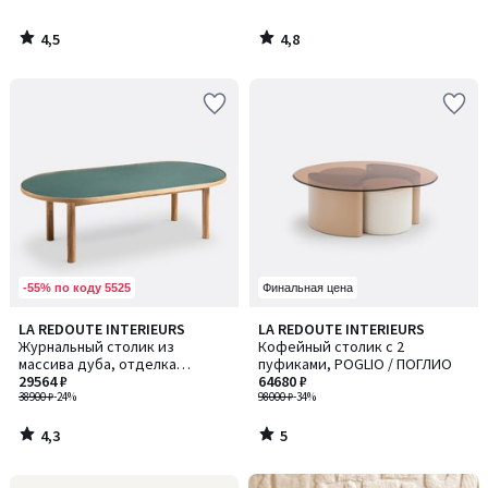
4,5
4,8
/
/
5
5
-55% по коду 5525
Финальная цена
4,3
5
LA REDOUTE INTERIEURS
LA REDOUTE INTERIEURS
/ 5
/
Журнальный столик из
Кофейный столик с 2
5
массива дуба, отделка
пуфиками, POGLIO / ПОГЛИО
шпоном и стеклом, Evergreen /
29564 ₽
64680 ₽
Эвергрин
38900 ₽
-24%
98000 ₽
-34%
4,3
5
/
/
5
5
Ближе,