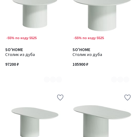
-55% по коду 5525
-55% по коду 5525
SO'HOME
SO'HOME
Количество
Количество
Столик из дуба
Столик из дуба
цветов:
цветов:
7
7
97200 ₽
105900 ₽