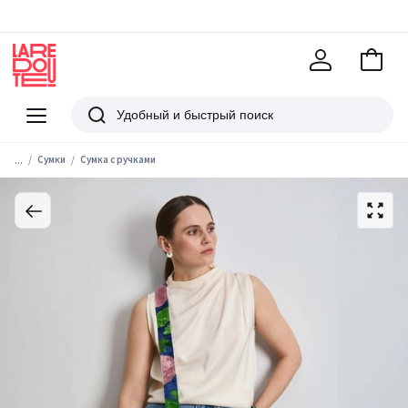
В
корзи
La
Redoute
Меню
Поиск
...
Сумки
Сумка с ручками