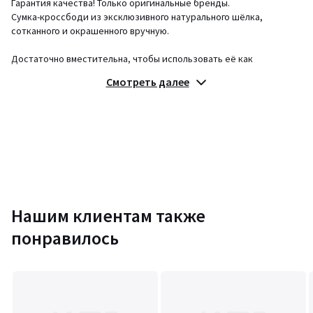
Гарантия качества! Только оригинальные бренды.
Сумка-кроссбоди из эксклюзивного натурального шёлка,
сотканного и окрашенного вручную.
Достаточно вместительна, чтобы использовать её как
повседневную модель.
Смотреть далее
Характеристики
:
• Снимите ремень - и в ваших руках клатч, который станет
классным акцентом на любом вечернем мероприятии.
• Одно отделение, закрывающееся на молнию, внутренний
карман.
В комплекте:
- съемный ремень из шёлка шириной 4 см,
Нашим клиентам также
длиной 120 см,
- пыльник для хранения.
понравилось
Материал
:
• 70% натуральный шёлк, 30% хлопок
Размер
:
• Длина: 28 см