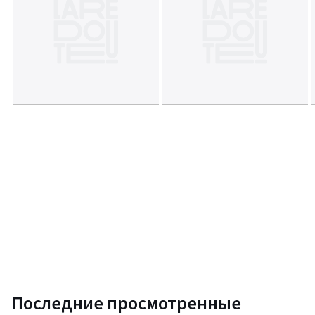
• Ширина: 8 см
• Высота: 20 см
• Вес: 386 гр
Размер и вес упаковки:
Одна упаковка
• Дх29 Шх9 Вх21 см, 445 гр
Срок возврата - 14 дней. Гарантия 6 месяцев
Цвета
Разноцветный
Размеры
единый размер
Последние просмотренные