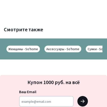
Смотрите также
Женщины - So'home
Аксессуары - So'home
Сумки - So'h
Подписка
Купон 1000 руб. на всё
на
новости
Ваш Email
OK