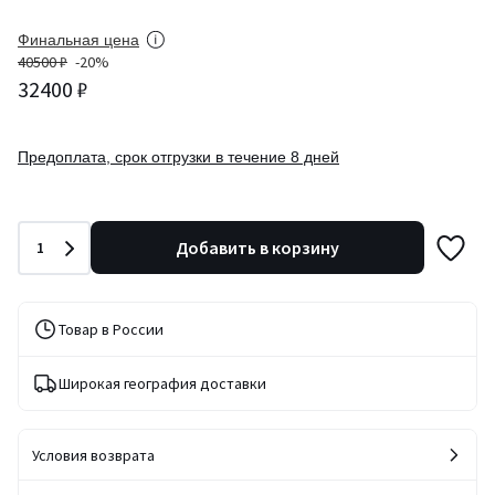
Финальная цена
40500 ₽
-20%
32400 ₽
Предоплата, срок отгрузки в течение 8 дней
Количество
Добавить в корзину
1
Товар в России
Широкая география доставки
Условия возврата