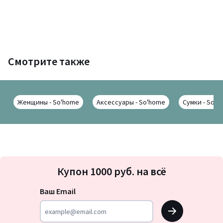
Смотрите также
Женщины - So'home
Аксессуары - So'home
Сумки - So'h
Подписка
Купон 1000 руб. на всё
на
новости
Ваш Email
OK