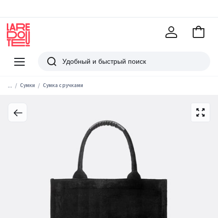
В
корзи
La
Redoute
Меню
Поиск
...
Сумки
Сумка с ручками