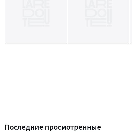
• подкладка -- искусственная замша, 100% полиэстер.
Лимитированная коллекция премиум-класса -- 20 экземпляров.
Размер
:
• Длина: 34 см
• Ширина: 15 см
• Высота: 30 см
• Ремень: 4 см × 120 см
• Вес: 728 гр
Размер и вес упаковки:
Одна упаковка
• Дх54 Шх37 Вх11 см, 1245 гр
Срок возврата - 14 дней. Гарантия 6 месяцев
Цвета
Черный
Размеры
единый размер
Последние просмотренные