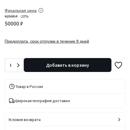
Финальная цена
62500 ₽
-20%
50000 ₽
Предоплата, срок отгрузки в течение 8 дней
Количество
Добавить в корзину
1
Товар в России
Широкая география доставки
Условия возврата