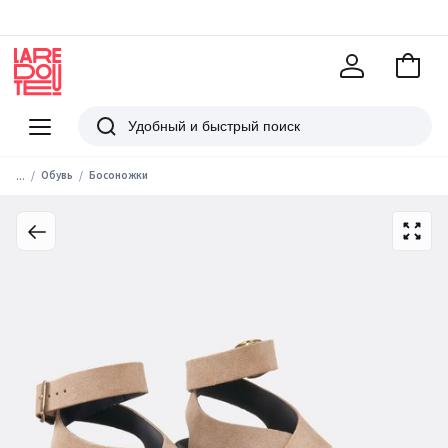
В
корзи
La
Redoute
Меню
Поиск
...
Обувь
Босоножки