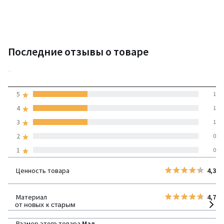
Последние отзывы о товаре
4
5
1
(3 отзывов)
средняя оценка
4
1
покупателей по всем
3
1
странам
2
0
1
0
100% проверенные отзывы,
Инициативы LaRedoute
Ценность товара
4,3
детализация
Материал
4,7
от новых к старым
Размер этого товара
Мал