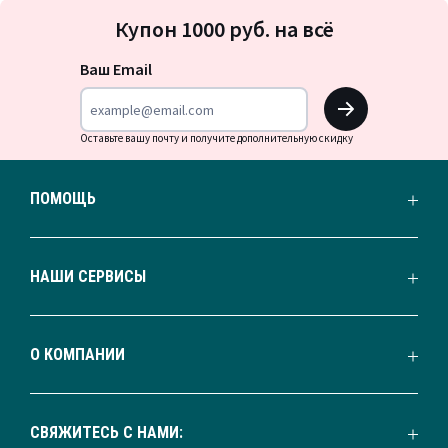
Подписка
Купон 1000 руб. на всё
на
новости
Ваш Email
OK
Оставьте вашу почту и получите дополнительную скидку
ПОМОЩЬ
НАШИ СЕРВИСЫ
О КОМПАНИИ
СВЯЖИТЕСЬ С НАМИ: