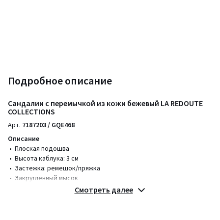
Подробное описание
Сандалии с перемычкой из кожи бежевый LA REDOUTE
COLLECTIONS
Арт.
7187203 / GQE468
Описание
• Плоская подошва
• Высота каблука: 3 см
• Застежка: ремешок/пряжка
• Закругленный мысок
Смотреть далее
Изделия из кожи могут отличаться по цвету, что подчеркивает
аутентичность материала. Наши кожаные изделия тщательно
защищены. На них могут появиться легкие белые следы от