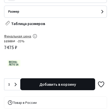
Размер
Таблица размеров
Финальная цена
11500 ₽
-35%
7475 ₽
Количество
Добавить в корзину
1
Товар в России