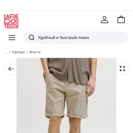
В
корзи
La
Redoute
Меню
Поиск
...
Одежда
Шорты