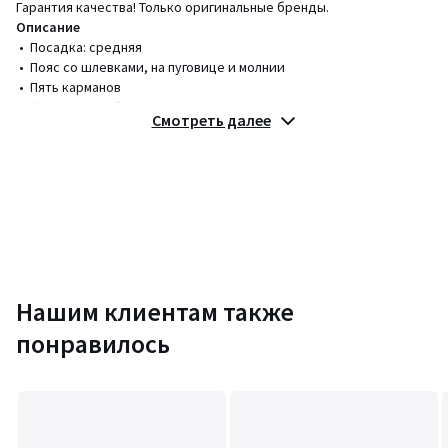
Гарантия качества! Только оригинальные бренды.
Описание
• Посадка: средняя
• Пояс со шлевками, на пуговице и молнии
• Пять карманов
• Отвороты на бедрах
Смотреть далее
Состав и уход
• 98% хлопок, 2% эластан
• Следуйте рекомендациям по уходу, указанным на этикетке
изделия
Цвета
Бежевый, Хаки
Размеры
S, M, L, XL, XXL
Нашим клиентам также
понравилось