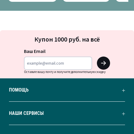
Подписка
Купон 1000 руб. на всё
на
новости
Ваш Email
OK
Оставьте вашу почту и получите дополнительную скидку
ПОМОЩЬ
НАШИ СЕРВИСЫ