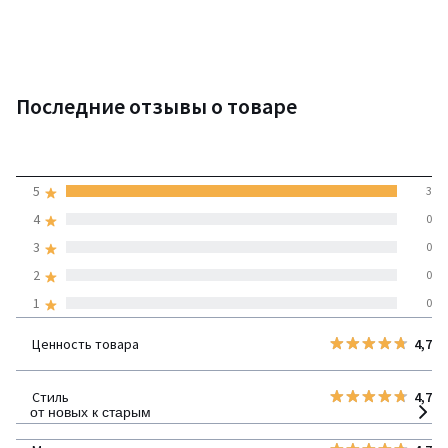
Последние отзывы о товаре
5
5
3
(3 отзывов)
средняя оценка
4
0
покупателей по всем
3
0
странам
2
0
1
0
100% проверенные отзывы,
Инициативы LaRedoute
Ценность товара
4,7
детализация
Стиль
4,7
от новых к старым