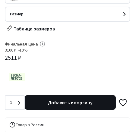
Размер
Таблица размеров
Финальная цена
3100 ₽
-19%
2511 ₽
Количество
Добавить в корзину
1
Товар в России