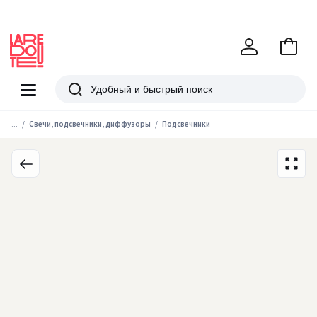
В
корзи
La
Redoute
Меню
Поиск
...
Свечи, подсвечники, диффузоры
Подсвечники