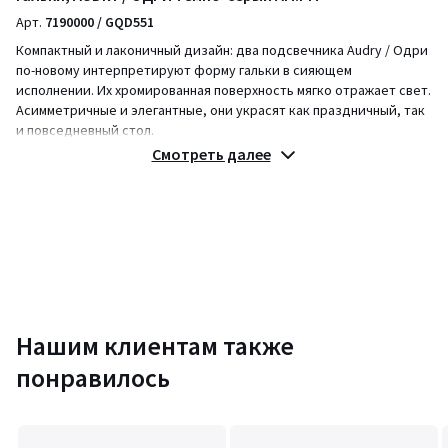
Арт.
7190000 / GQD551
Компактный и лаконичный дизайн: два подсвечника Audry / Одри
по-новому интерпретируют форму гальки в сияющем
исполнении. Их хромированная поверхность мягко отражает свет.
Асимметричные и элегантные, они украсят как праздничный, так
и повседневный стол.
Смотреть далее
Описание
• Алюминий с хромированной отделкой
• Подходит для свечей типа «факел» диаметром 2 см, в комплект
не входят
• Защитные накладки из полиуретановой смолы
• В комплекте 2 шт.
Размеры
Маленькая свеча
Нашим клиентам также
• Ширина: 8,5 см
• Высота: 4,5 см
понравилось
• Глубина: 4,5 см
Большая свеча
• Ширина: 9,5 см