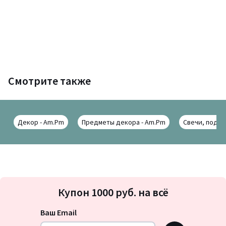
Смотрите также
Декор - Am.Pm
Предметы декора - Am.Pm
Свечи, подс
Подписка
Купон 1000 руб. на всё
на
новости
Ваш Email