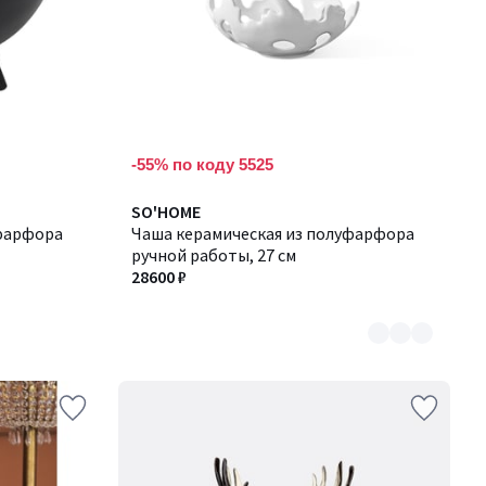
-55% по коду 5525
Количество
SO'HOME
уфарфора
цветов:
Чаша керамическая из полуфарфора
2
ручной работы, 27 см
28600 ₽