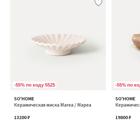
-55% по коду 5525
-55% по ко
SO'HOME
SO'HOME
Керамическая миска Marea / Мареа
Керамическ
13200 ₽
19800 ₽