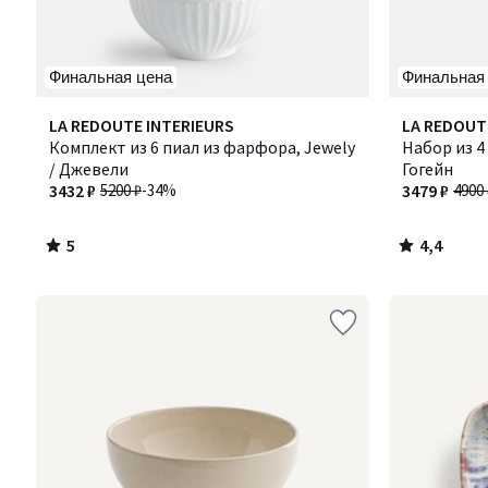
Финальная цена
Финальная
5
4,4
LA REDOUTE INTERIEURS
LA REDOUT
/
/ 5
Комплект из 6 пиал из фарфора, Jewely
Набор из 4
5
/ Джевели
Гогейн
3432 ₽
5200 ₽
-34%
3479 ₽
4900 
5
4,4
/
/
5
5