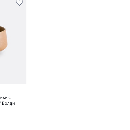
ики с
/ Болди