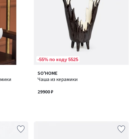
-55% по коду 5525
SO'HOME
амики
Чаша из керамики
29900 ₽