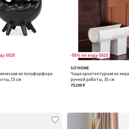
ду 5525
-55% по коду 5525
SO'HOME
мическая из полуфарфора
Чаша архитектурная из кер
оты, 15 см
ручной работы, 35 см
75200 ₽