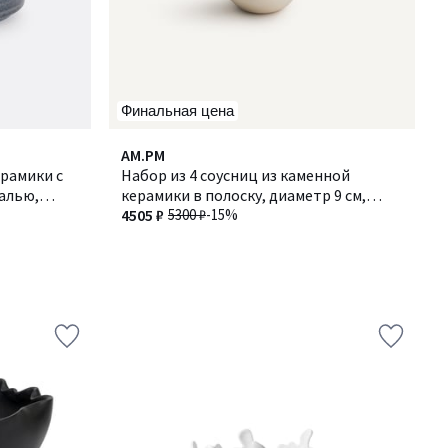
Финальная цена
AM.PM
ерамики с
Набор из 4 соусниц из каменной
алью,
керамики в полоску, диаметр 9 см,
VIANA / ВИАНА
4505 ₽
5300 ₽
-15%