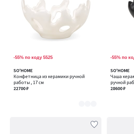
-55% по коду 5525
-55% по ко
Количество
SO'HOME
SO'HOME
цветов:
Конфетница из керамики ручной
Чаша кера
2
работы , 17 см
ручной раб
22700 ₽
28600 ₽