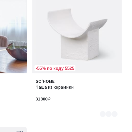
-55% по коду 5525
Количество
SO'HOME
цветов:
Чаша из керамики
2
31800 ₽