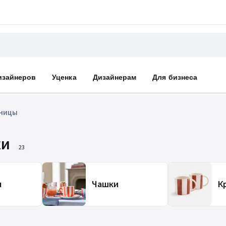
изайнеров
Уценка
Дизайнерам
Для бизнеса
ницы
ки
23
ы
Чашки
К