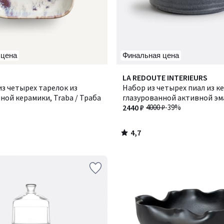
 цена
Финальная цена
4,7
LA REDOUTE INTERIEURS
/ 5
з четырех тарелок из
Набор из четырех пиал из к
ной керамики, Traba / Траба
глазурованной активной эм
Sacha / Саша
2440 ₽
4000 ₽
-39%
4,7
/
5