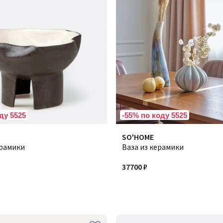
ду 5525
-55% по коду 5525
SO'HOME
ерамики
Ваза из керамики
37700 ₽