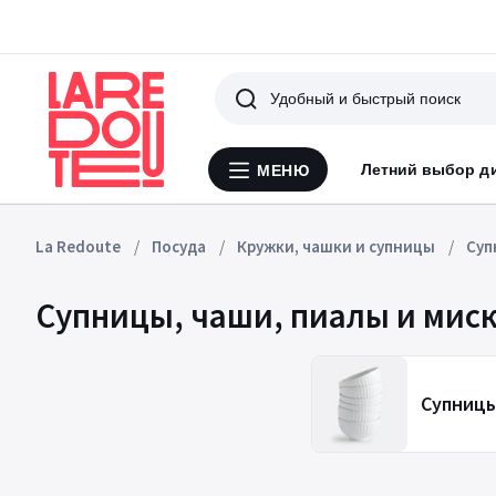
Поиск
Летний выбор д
МЕНЮ
Меню
La
Redoute
La Redoute
Посуда
Кружки, чашки и супницы
Суп
Супницы, чаши, пиалы и мис
Супниц