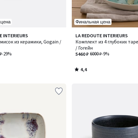
 цена
Финальная цена
4,4
E INTERIEURS
LA REDOUTE INTERIEURS
/ 5
 мисок из керамики, Gogain /
Комплект из 4 глубоких тар
/ Гогейн
₽
-29%
5460 ₽
6000 ₽
-9%
4,4
/
5