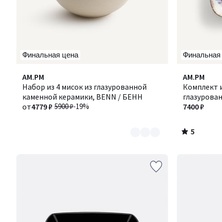
Финальная цена
Финальная
5
Количество
AM.PM
AM.PM
/
цветов:
Набор из 4 мисок из глазурованной
Комплект и
5
2
каменной керамики, BENN / БЕНН
глазурован
от
4779 ₽
5900 ₽
-19%
7400 ₽
5
/
5