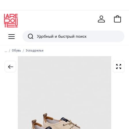
В
корзи
La
Redoute
Меню
Поиск
...
Обувь
Эспадрильи