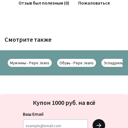
Отзыв был полезным (0)
Пожаловаться
Смотрите также
Мужчины - Pepe Jeans
Обувь - Pepe Jeans
Эспадрильи -
Подписка
Купон 1000 руб. на всё
на
новости
Ваш Email
OK