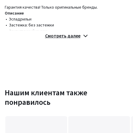
Гарантия качества! Только оригинальные бренды.
Описание
• Эспадрильи
• Застежка: без застежки
• Закругленный мысок
Смотреть далее
Состав и уход
• Верх/голенище: 100% пенька
• Подкладка: 100% пенька
• Стелька: 100% пенька
• Подошва: 100% каучук
Цвета
Нашим клиентам также
Бежевый
Размеры
40, 41, 42, 43, 44, 45
понравилось