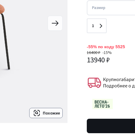
Размер
Количество
1
-55% по коду 5525
16400 ₽
-15%
13940 ₽
Похожие