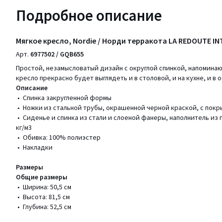
Подробное описание
Мягкое кресло, Nordie / Норди терракота LA REDOUTE IN
Арт.
6977502 / GQB655
Простой, незамысловатый дизайн с округлой спинкой, напоминаю
кресло прекрасно будет выглядеть и в столовой, и на кухне, и в 
Описание
• Спинка закругленной формы
• Ножки из стальной трубы, окрашенной черной краской, с пок
• Сиденье и спинка из стали и слоеной фанеры, наполнитель из 
кг/м3
• Обивка: 100% полиэстер
• Накладки
Размеры
Общие размеры
• Ширина: 50,5 см
• Высота: 81,5 см
• Глубина: 52,5 см