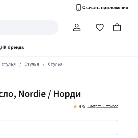
Скачать приложение
Перейти
В
Мой
в
корзину
счет
список
ДНК бренда
избранного
 стулья
Стулья
Стулья
сло, Nordie / Норди
4
/5
Смотреть 1 отзывов