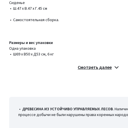
Сиденье
• Ш.47 x В.47 x Г.45 см
• Самостоятельная сборка.
Размеры и вес упаковки
Одна упаковка
• Ш69 x В50 x Д53 см, 6 кг
Цвета
Терракота
Смотреть далее
Размеры
единый размер
•
ДРЕВЕСИНА ИЗ УСТОЙЧИВО УПРАВЛЯЕМЫХ ЛЕСОВ
. Налич
процессе добычи не были нарушены права коренных народов