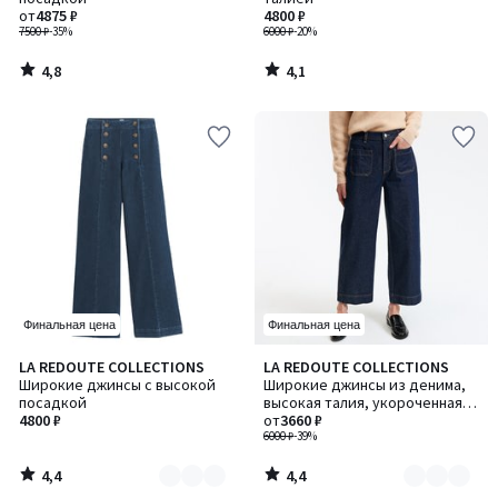
от
4875 ₽
4800 ₽
7500 ₽
-35%
6000 ₽
-20%
4,8
4,1
/
/
5
5
Финальная цена
Финальная цена
4,4
4,4
LA REDOUTE COLLECTIONS
LA REDOUTE COLLECTIONS
Количество
Количество
/ 5
/ 5
Широкие джинсы с высокой
Широкие джинсы из денима,
цветов:
цветов:
посадкой
высокая талия, укороченная
2
3
4800 ₽
форма
от
3660 ₽
6000 ₽
-39%
4,4
4,4
/
/