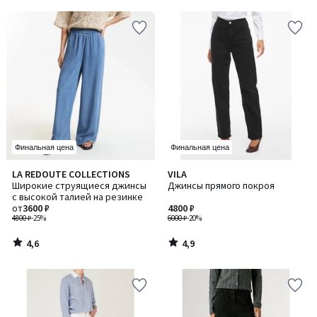
5
5
Финальная цена
Финальная цена
4,6
4,9
LA REDOUTE COLLECTIONS
VILA
/ 5
/ 5
Широкие струящиеся джинсы
Джинсы прямого покроя
с высокой талией на резинке
от
3600 ₽
4800 ₽
4800 ₽
-25%
6000 ₽
-20%
4,6
4,9
/
/
5
5