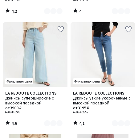
6000 ₽
-39%
4800 ₽
-39%
4,2
4
/
/
5
5
Финальная цена
Финальная цена
4,6
4,1
LA REDOUTE COLLECTIONS
LA REDOUTE COLLECTIONS
Количество
Количество
/ 5
/ 5
Джинсы суперширокие с
Джинсы узкие укороченные с
цветов:
цветов:
высокой посадкой
высокой посадкой
4
2
от
3900 ₽
от
3195 ₽
6000 ₽
-35%
4500 ₽
-29%
4,6
4,1
/
/
5
5