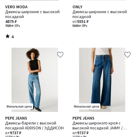
4
VERO MODA
ONLY
/
Джинсы широкие с высокой
Джинсы широкие с высокой
5
посадкой
посадкой
4875 ₽
от
5551 ₽
7500 ₽
-35%
9100 ₽
-39%
4
/
5
Финальная цена
Финальная цена
4
PEPE JEANS
PEPE JEANS
/
Джинсы-барели с высокой
Джинсы широкого кроя с
5
посадкой ADDISON / ЭДДИСОН
высокой посадкой JAIMY /
от
9737 ₽
ДЖЕЙМИ
от
9737 ₽