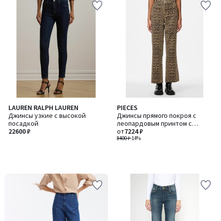
LAUREN RALPH LAUREN
PIECES
Джинсы узкие с высокой
Джинсы прямого покроя с
посадкой
леопардовым принтом с
22600 ₽
высокой посадкой
от
7224 ₽
8400 ₽
-14%