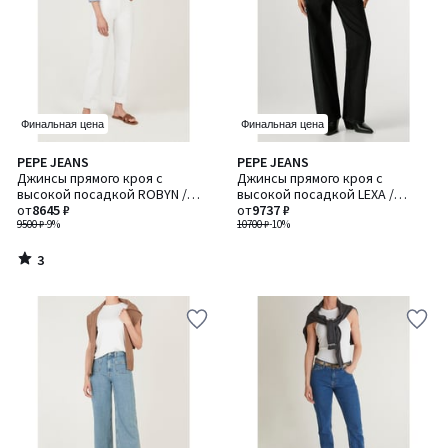
Финальная цена
Финальная цена
3
PEPE JEANS
PEPE JEANS
/
Джинсы прямого кроя с
Джинсы прямого кроя с
5
высокой посадкой ROBYN /
высокой посадкой LEXA /
РОБИН
от
8645 ₽
ЛЕКСА
от
9737 ₽
9500 ₽
-9%
10700 ₽
-10%
3
/
5