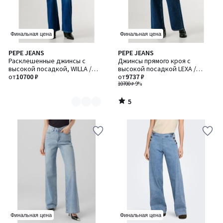
Финальная цена
Финальная цена
5
PEPE JEANS
PEPE JEANS
Количество
/
Расклешенные джинсы с
Джинсы прямого кроя с
цветов:
5
высокой посадкой, WILLA /
высокой посадкой LEXA /
2
УИЛЛА
от
10700 ₽
ЛЕКСА
от
9737 ₽
10700 ₽
-9%
5
/
5
Финальная цена
Финальная цена