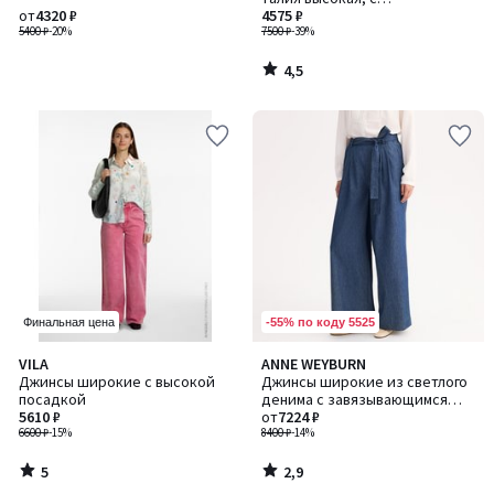
от
4320 ₽
фиксированной стрелкой
4575 ₽
5400 ₽
-20%
7500 ₽
-39%
4,5
/
5
-55% по коду 5525
Финальная цена
5
2,9
VILA
ANNE WEYBURN
/
/ 5
Джинсы широкие с высокой
Джинсы широкие из светлого
5
посадкой
денима с завязывающимся
5610 ₽
поясом
от
7224 ₽
6600 ₽
-15%
8400 ₽
-14%
5
2,9
/
/