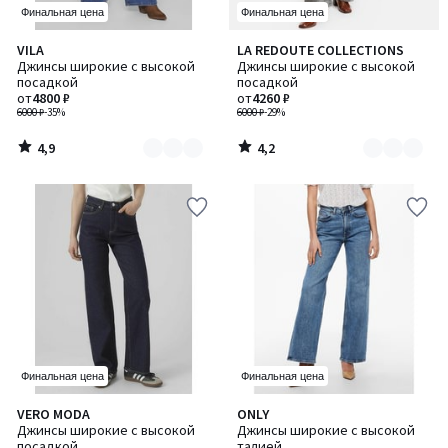
Финальная цена
Финальная цена
4,9
4,2
VILA
LA REDOUTE COLLECTIONS
Количество
Количество
/ 5
/ 5
Джинсы широкие с высокой
Джинсы широкие с высокой
цветов:
цветов:
посадкой
посадкой
2
2
от
4800 ₽
от
4260 ₽
6000 ₽
-35%
6000 ₽
-29%
4,9
4,2
/
/
5
5
Финальная цена
Финальная цена
4,8
4,1
VERO MODA
ONLY
/ 5
/ 5
Джинсы широкие с высокой
Джинсы широкие с высокой
посадкой
талией