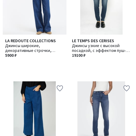
LA REDOUTE COLLECTIONS
LE TEMPS DES CERISES
Джинсы широкие,
Джинсы узкие с высокой
декоративные строчки,
посадкой, с эффектом пуш-ап
высокая талия
5900 ₽
PULP / ПАЛП
19100 ₽