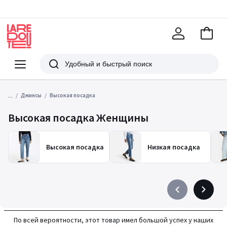
В
корзи
La
Redoute
Меню
Поиск
...
Джинсы
Высокая посадка
Высокая посадка Женщины
Высокая посадка
Низкая посадка
Précédent
Suivant
-
-
défiler
défiler
По всей вероятности, этот товар имел большой успех у наших
à
à