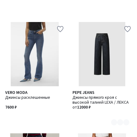
VERO MODA
PEPE JEANS
Количество
Джинсы расклешенные
Джинсы прямого кроя с
цветов:
высокой талией LEXA / ЛЕКСА
2
7600 ₽
от
12000 ₽