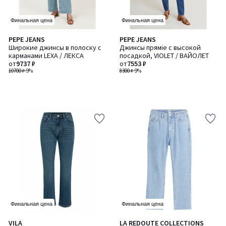
Финальная цена
Финальная цена
PEPE JEANS
PEPE JEANS
Широкие джинсы в полоску с
Джинсы пряміе с высокой
карманами LEXA / ЛЕКСА
посадкой, VIOLET / ВАЙОЛЕТ
от
9737 ₽
от
7553 ₽
10700 ₽
-9%
8300 ₽
-9%
Финальная цена
Финальная цена
4,5
4,1
VILA
LA REDOUTE COLLECTIONS
Количество