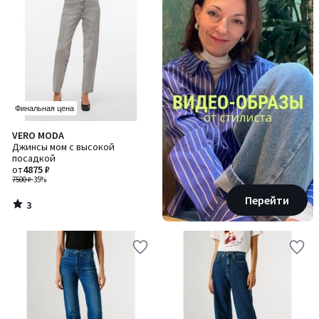
Финальная цена
3
VERO MODA
/
Джинсы мом с высокой
5
посадкой
от
4875 ₽
7500 ₽
-35%
Перейти
3
/
5