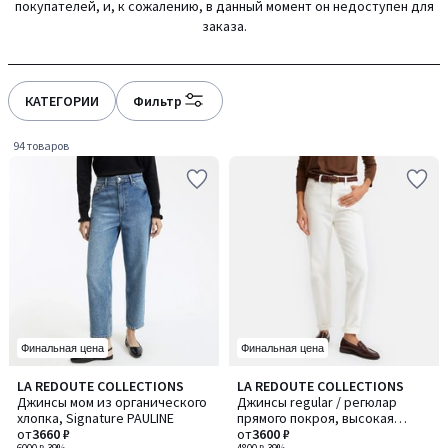
покупателей, и, к сожалению, в данный момент он недоступен для
gauche
droite
заказа.
КАТЕГОРИИ
Фильтр
94 товаров
Финальная цена
Финальная цена
4,2
4
LA REDOUTE COLLECTIONS
LA REDOUTE COLLECTIONS
Количество
Количество
/ 5
/
Джинсы мом из органического
Джинсы regular / регюлар
цветов:
цветов:
5
хлопка, Signature PAULINE
прямого покроя, высокая
6
5
от
3660 ₽
посадка
от
3600 ₽