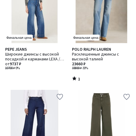
Финальная цена
Финальная цена
1
PEPE JEANS
POLO RALPH LAUREN
/
Широкие джинсы с высокой
Расклешенные джинсы с
5
посадкой и карманами LEXA /
высокой талией
ЛЕКСА
от
9737 ₽
23660 ₽
10700 ₽
-9%
33800 ₽
-30%
1
/
5