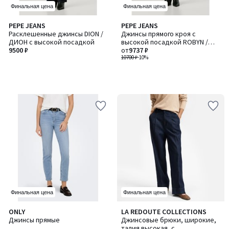
Финальная цена
Финальная цена
PEPE JEANS
PEPE JEANS
Расклешенные джинсы DION /
Джинсы прямого кроя с
ДИОН с высокой посадкой
высокой посадкой ROBYN /
9500 ₽
РОБИН
от
9737 ₽
10700 ₽
-10%
Финальная цена
Финальная цена
4,5
ONLY
LA REDOUTE COLLECTIONS
/ 5
Джинсы прямые
Джинсовые брюки, широкие,
талия высокая, с