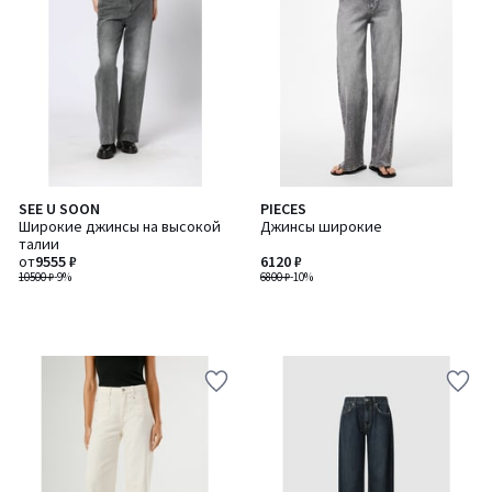
SEE U SOON
PIECES
Широкие джинсы на высокой
Джинсы широкие
талии
от
9555 ₽
6120 ₽
10500 ₽
-9%
6800 ₽
-10%