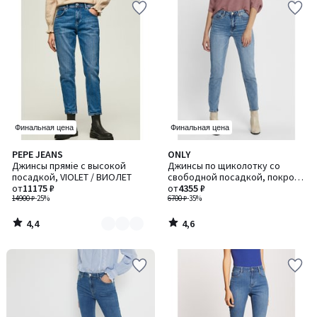
Финальная цена
Финальная цена
4,4
4,6
PEPE JEANS
ONLY
Количество
/ 5
/ 5
Джинсы пряміе с высокой
Джинсы по щиколотку со
цветов:
посадкой, VIOLET / ВИОЛЕТ
свободной посадкой, покрой
2
от
11175 ₽
7/8
от
4355 ₽
14900 ₽
-25%
6700 ₽
-35%
4,4
4,6
/
/
5
5