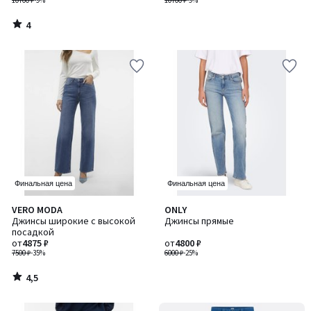
10700 ₽
-9%
10700 ₽
-9%
4
/
5
Финальная цена
Финальная цена
4,5
VERO MODA
ONLY
/ 5
Джинсы широкие с высокой
Джинсы прямые
посадкой
от
4875 ₽
от
4800 ₽
7500 ₽
-35%
6000 ₽
-25%
4,5
/
5