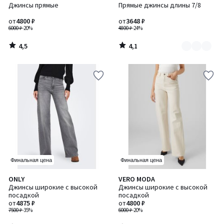
/ 5
/ 5
Джинсы прямые
Прямые джинсы длины 7/8
цветов:
3
от
4800 ₽
от
3648 ₽
6000 ₽
-20%
4800 ₽
-24%
4,5
4,1
/
/
5
5
Финальная цена
Финальная цена
4,5
5
ONLY
VERO MODA
/ 5
/
Джинсы широкие с высокой
Джинсы широкие с высокой
5
посадкой
посадкой
от
4875 ₽
от
4800 ₽
7500 ₽
-35%
6000 ₽
-20%