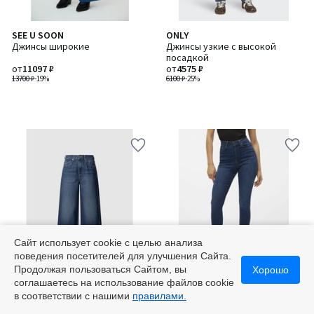
SEE U SOON
ONLY
Джинсы широкие
Джинсы узкие с высокой
посадкой
от
11097 ₽
от
4575 ₽
13700 ₽
-19%
6100 ₽
-25%
Сайт использует cookie с целью анализа
поведения посетителей для улучшения Сайта.
Продолжая пользоваться Сайтом, вы
Хорошо
соглашаетесь на использование файлов cookie
PEPE JEANS
VERO MODA
в соответствии с нашими
правилами.
Джинсы с широкими
Джинсы узкие с высокой
штанинами и высокой талией
посадкой