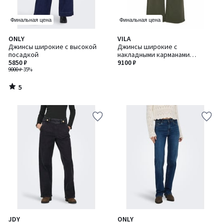
Финальная цена
Финальная цена
5
ONLY
VILA
/
Джинсы широкие с высокой
Джинсы широкие с
5
посадкой
накладными карманами
5850 ₽
спереди, высокой посадкой
9100 ₽
9000 ₽
-35%
5
/
5
JDY
ONLY