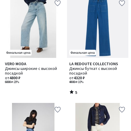
Финальная цена
Финальная цена
5
VERO MODA
LA REDOUTE COLLECTIONS
/
Джинсы широкие с высокой
Джинсы буткат с высокой
5
посадкой
посадкой
от
4800 ₽
от
4320 ₽
6000 ₽
-20%
4800 ₽
-10%
5
/
5