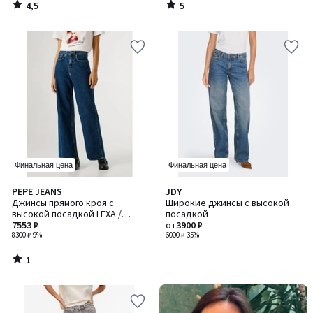
4,5
5
/
/
5
5
Финальная цена
Финальная цена
1
PEPE JEANS
JDY
/
Джинсы прямого кроя с
Широкие джинсы с высокой
5
высокой посадкой LEXA /
посадкой
ЛЕКСА
7553 ₽
от
3900 ₽
8300 ₽
-9%
6000 ₽
-35%
1
/
5
-