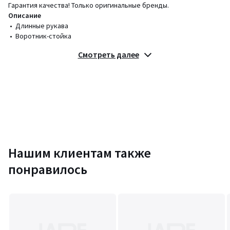
Гарантия качества! Только оригинальные бренды.
Описание
• Длинные рукава
• Воротник-стойка
Смотреть далее
Состав и уход
• 100% полиэстер
• Следуйте рекомендациям по уходу, указанным на этикетке
изделия
Цвета
Черный
Размеры
XS
Нашим клиентам также
понравилось