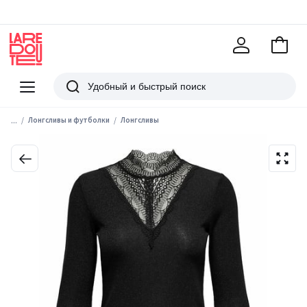
В
корзи
La
Redoute
Меню
Поиск
...
Лонгсливы и футболки
Лонгсливы