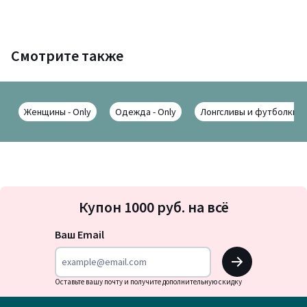
Смотрите также
Женщины - Only
Одежда - Only
Лонгсливы и футболки - 
Подписка
Купон 1000 руб. на всё
на
новости
Ваш Email
OK
Оставьте вашу почту и получите дополнительную скидку