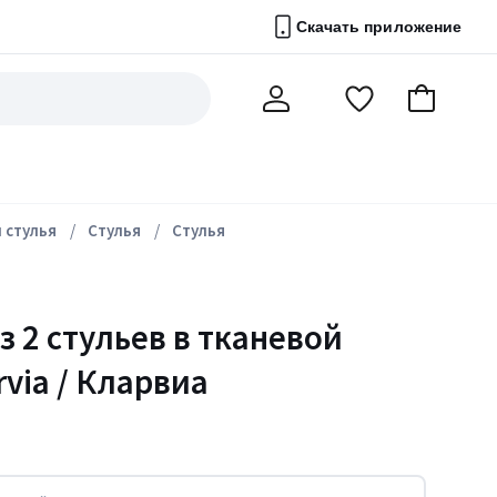
Скачать приложение
Перейти
В
Мой
в
корзину
счет
список
избранного
 стулья
Стулья
Стулья
з 2 стульев в тканевой
rvia / Кларвиа