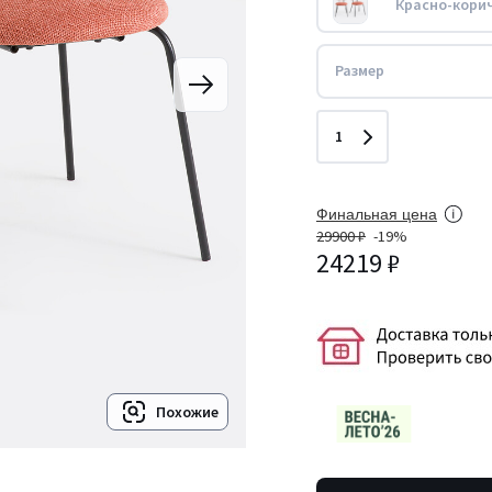
Красно-кори
Размер
Количество
1
Финальная цена
29900 ₽
-19%
24219 ₽
Похожие