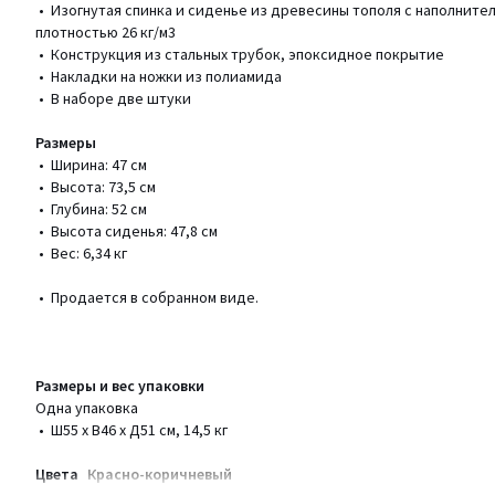
• Изогнутая спинка и сиденье из древесины тополя с наполните
плотностью 26 кг/м3
• Конструкция из стальных трубок, эпоксидное покрытие
• Накладки на ножки из полиамида
• В наборе две штуки
Размеры
• Ширина: 47 см
• Высота: 73,5 см
• Глубина: 52 см
• Высота сиденья: 47,8 см
• Вес: 6,34 кг
• Продается в собранном виде.
Размеры и вес упаковки
Одна упаковка
• Ш55 x В46 x Д51 см, 14,5 кг
Цвета
Красно-коричневый