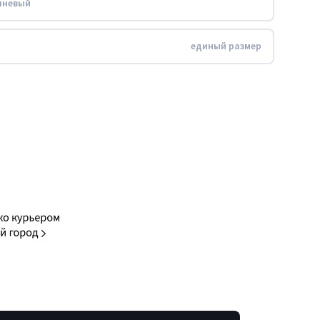
чневый
единый размер