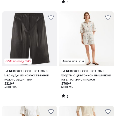
5
/
5
-55% по коду 5525
Финальная цена
5
LA REDOUTE COLLECTIONS
LA REDOUTE COLLECTIONS
/
Бермуды из искусственной
Шорты с цветочной вышивкой
5
кожи с защипами
на эластичном поясе
5310 ₽
5700 ₽
5900 ₽
-10%
6000 ₽
-5%
5
/
5