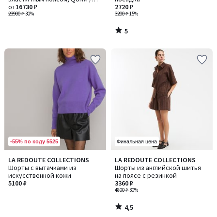
КИВИ
от
16730 ₽
2720 ₽
23900 ₽
-30%
3200 ₽
-15%
5
/
5
-55% по коду 5525
Финальная цена
4,5
LA REDOUTE COLLECTIONS
LA REDOUTE COLLECTIONS
/ 5
Шорты с вытачками из
Шорты из английской шитья
искусственной кожи
на поясе с резинкой
5100 ₽
3360 ₽
4800 ₽
-30%
4,5
/