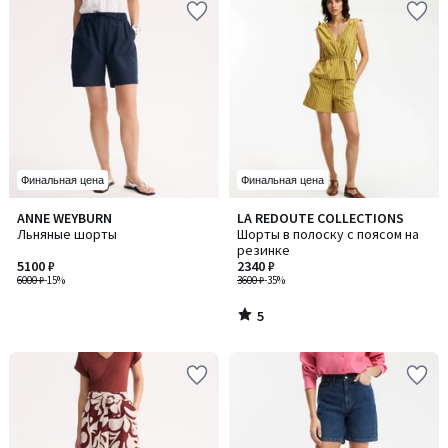
Финальная цена
Финальная цена
5
ANNE WEYBURN
LA REDOUTE COLLECTIONS
/
Льняные шорты
Шорты в полоску с поясом на
5
резинке
5100 ₽
2340 ₽
6000 ₽
-15%
3600 ₽
-35%
5
/
5