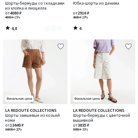
/ 5
/
Шорты-бермуды со складками
Юбка-шорты из денима
цветов:
5
из хлопка и лиоцелла
2
от
4080 ₽
от
2916 ₽
4800 ₽
-15%
3600 ₽
-19%
4,8
4
/
/
5
5
Финальная цена
Финальная цена
5
LA REDOUTE COLLECTIONS
LA REDOUTE COLLECTIONS
/
Шорты замшевые из козьей
Шорты-бермуды с цветочной
5
кожи
вышивкой
от
13440 ₽
от
3835 ₽
16800 ₽
-20%
5900 ₽
-35%