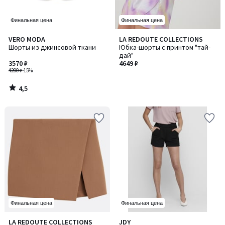
Финальная цена
Финальная цена
4,5
VERO MODA
LA REDOUTE COLLECTIONS
/ 5
Шорты из джинсовой ткани
Юбка-шорты с принтом "тай-
дай"
3570 ₽
4649 ₽
4200 ₽
-15%
4,5
/
5
Финальная цена
Финальная цена
4,4
4,4
LA REDOUTE COLLECTIONS
JDY