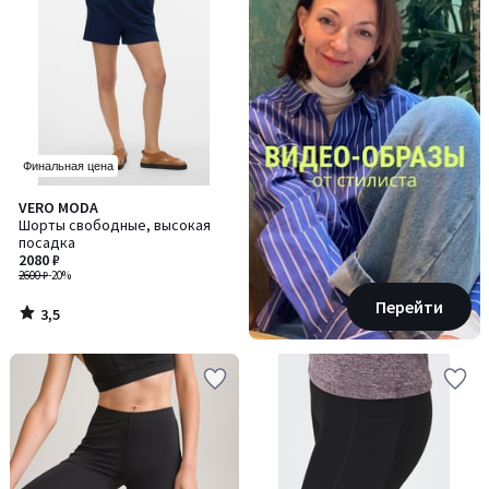
Финальная цена
3,5
VERO MODA
/ 5
Шорты свободные, высокая
посадка
2080 ₽
2600 ₽
-20%
Перейти
3,5
/
5