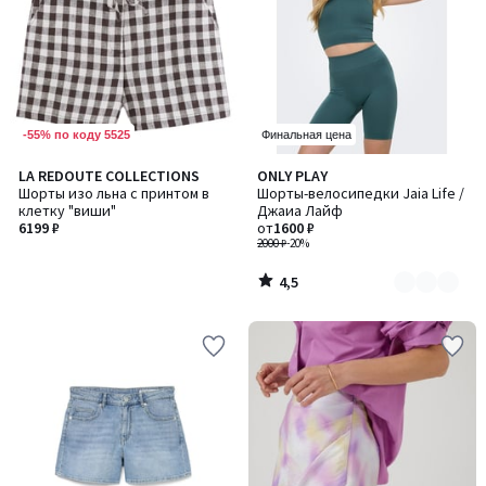
-55% по коду 5525
Финальная цена
4,5
LA REDOUTE COLLECTIONS
ONLY PLAY
Количество
/ 5
Шорты изо льна с принтом в
Шорты-велосипедки Jaia Life /
цветов:
клетку "виши"
Джаиа Лайф
2
6199 ₽
от
1600 ₽
2000 ₽
-20%
4,5
/
5