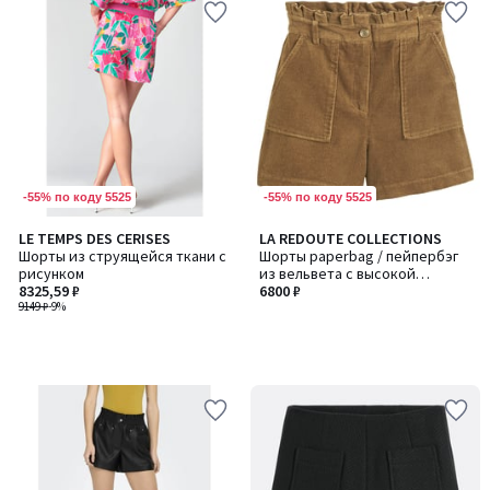
-55% по коду 5525
-55% по коду 5525
LE TEMPS DES CERISES
LA REDOUTE COLLECTIONS
Шорты из струящейся ткани с
Шорты paperbag / пейпербэг
рисунком
из вельвета с высокой
8325,59 ₽
посадкой
6800 ₽
9149 ₽
-9%