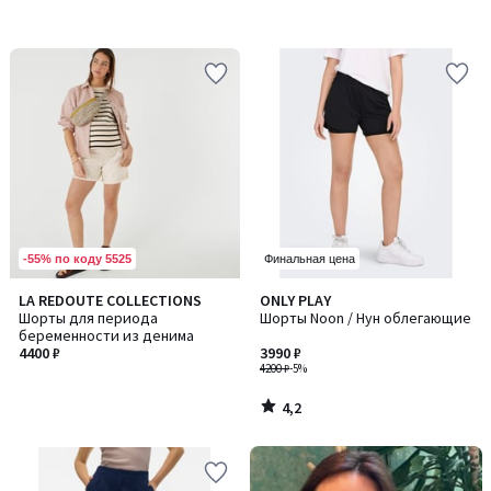
-55% по коду 5525
Финальная цена
4,2
LA REDOUTE COLLECTIONS
ONLY PLAY
/ 5
Шорты для периода
Шорты Noon / Нун облегающие
беременности из денима
4400 ₽
3990 ₽
4200 ₽
-5%
4,2
/
5
-