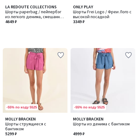
LA REDOUTE COLLECTIONS
ONLY PLAY
Шорты paperbag / пейпербэг
Шорты Frei Logo / Фреи Лого с
из легкого денима, смешанный
высокой посадкой
лиоцелл
4649 ₽
3349 ₽
-55% по коду 5525
-55% по коду 5525
MOLLY BRACKEN
MOLLY BRACKEN
Шорты струящиеся с
Шорты из денима с бантиком
бантиком
5299 ₽
4999 ₽