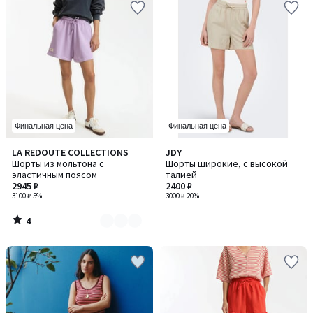
Финальная цена
Финальная цена
4
LA REDOUTE COLLECTIONS
JDY
Количество
/
Шорты из мольтона с
Шорты широкие, с высокой
цветов:
5
эластичным поясом
талией
2
2945 ₽
2400 ₽
3100 ₽
-5%
3000 ₽
-20%
4
/
5