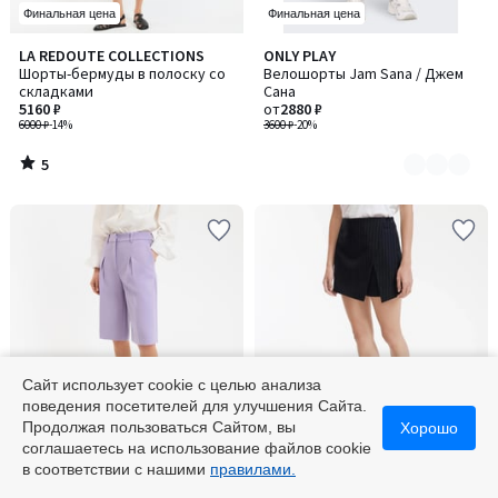
Финальная цена
Финальная цена
5
LA REDOUTE COLLECTIONS
ONLY PLAY
Количество
/
Шорты-бермуды в полоску со
Велошорты Jam Sana / Джем
цветов:
5
складками
Сана
2
5160 ₽
от
2880 ₽
6000 ₽
-14%
3600 ₽
-20%
5
/
5
Сайт использует cookie с целью анализа
поведения посетителей для улучшения Сайта.
-55% по коду 5525
Финальная цена
Продолжая пользоваться Сайтом, вы
Хорошо
соглашаетесь на использование файлов cookie
4,7
5
LA REDOUTE COLLECTIONS
LA REDOUTE COLLECTIONS
Количество
в соответствии с нашими
правилами.
/ 5
/
Шорты-бермуды со встречной
Юбка-шорты в теннисную
цветов:
5
складкой
полоску