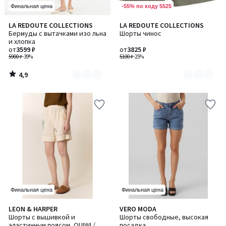
-55% по коду 5525
Финальная цена
4,9
LA REDOUTE COLLECTIONS
LA REDOUTE COLLECTIONS
Количество
Количество
/ 5
Бермуды с вытачками изо льна
Шорты чинос
цветов:
цветов:
и хлопка
2
2
от
3599 ₽
от
3825 ₽
5900 ₽
-39%
5100 ₽
-25%
4,9
/
5
Финальная цена
Финальная цена
5
LEON & HARPER
VERO MODA
/
Шорты с вышивкой и
Шорты свободные, высокая
5
эластичным поясом, QUIWI /
посадка