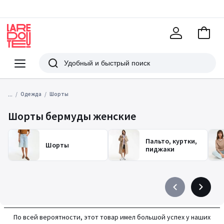
В
корзи
La
Redoute
Меню
Поиск
...
Одежда
Шорты
Шорты бермуды женские
Пальто, куртки,
Шорты
пиджаки
Précédent
Suivant
-
-
défiler
défiler
По всей вероятности, этот товар имел большой успех у наших
à
à