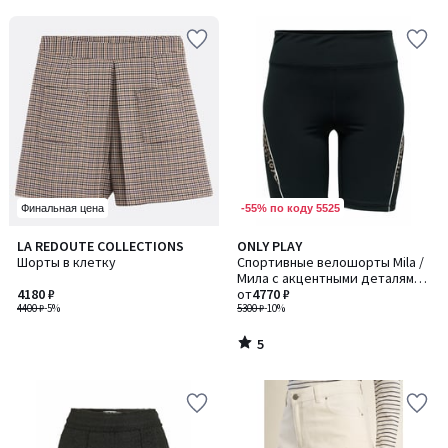
-55% по коду 5525
Финальная цена
5
LA REDOUTE COLLECTIONS
ONLY PLAY
/
Шорты в клетку
Спортивные велошорты Mila /
5
Мила с акцентными деталями
4180 ₽
с рисунком под леопарда
от
4770 ₽
4400 ₽
-5%
5300 ₽
-10%
5
/
5