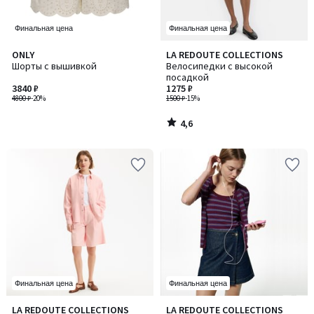
Финальная цена
Финальная цена
4,6
ONLY
LA REDOUTE COLLECTIONS
/ 5
Шорты с вышивкой
Велосипедки с высокой
посадкой
3840 ₽
1275 ₽
4800 ₽
-20%
1500 ₽
-15%
4,6
/
5
Финальная цена
Финальная цена
4,8
4
LA REDOUTE COLLECTIONS
LA REDOUTE COLLECTIONS
Количество