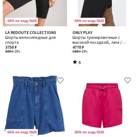
-55% по коду 5525
-55% по коду 5525
5
LA REDOUTE COLLECTIONS
ONLY PLAY
/
Шорты велосипедные для
Шорты тренировочные с
5
спорта
высокой посадкой, Jana /
3750 ₽
Джана
4770 ₽
5000 ₽
-25%
5300 ₽
-10%
5
/
5
-55% по коду 5525
-55% по коду 5525