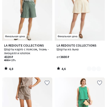
Финальная цена
Финальная цена
4,8
4,6
LA REDOUTE COLLECTIONS
LA REDOUTE COLLECTIONS
Количество
/ 5
/ 5
Шорты карго с поясом, ткань -
Шорты из льна
цветов:
лиоцелл и хлопок
2
4320 ₽
от
3600 ₽
4800 ₽
-10%
4,8
4,6
/
/
5
5