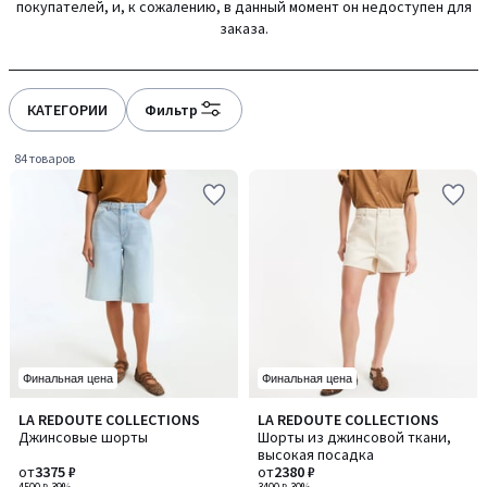
покупателей, и, к сожалению, в данный момент он недоступен для
gauche
droite
заказа.
КАТЕГОРИИ
Фильтр
84 товаров
Финальная цена
Финальная цена
4,6
4,6
LA REDOUTE COLLECTIONS
LA REDOUTE COLLECTIONS
Количество
Количество
/ 5
/ 5
Джинсовые шорты
Шорты из джинсовой ткани,
цветов:
цветов:
высокая посадка
2
4
от
3375 ₽
от
2380 ₽