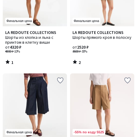
Финальная цена
Финальная цена
1
2
LA REDOUTE COLLECTIONS
LA REDOUTE COLLECTIONS
/
/
Шорты из хлопка и льна с
Шорты прямого кроя в полоску
5
5
принтом в клетку виши
от
4320 ₽
от
2520 ₽
4800 ₽
-10%
3600 ₽
-30%
1
2
/
/
5
5
-55% по коду 5525
Финальная цена