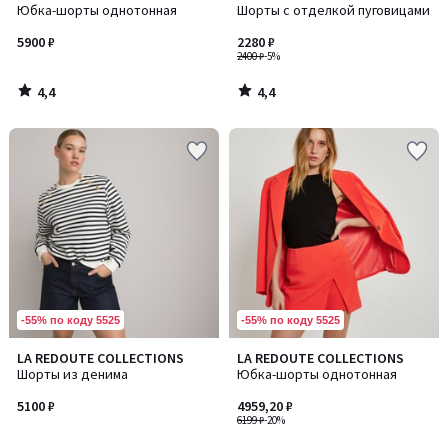
/ 5
/ 5
Юбка-шорты однотонная
Шорты с отделкой пуговицами
5900 ₽
2280 ₽
2400 ₽
-5%
4,4
4,4
/
/
5
5
-55% по коду 5525
-55% по коду 5525
LA REDOUTE COLLECTIONS
LA REDOUTE COLLECTIONS
Шорты из денима
Юбка-шорты однотонная
5100 ₽
4959,20 ₽
6199 ₽
-20%