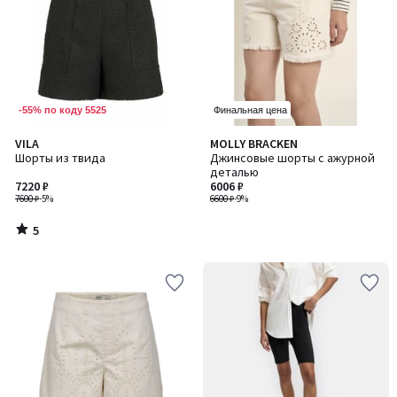
-55% по коду 5525
Финальная цена
5
VILA
MOLLY BRACKEN
/
Шорты из твида
Джинсовые шорты с ажурной
5
деталью
7220 ₽
6006 ₽
7600 ₽
-5%
6600 ₽
-9%
5
/
5