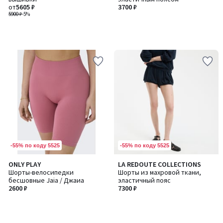
от
5605 ₽
3700 ₽
5900 ₽
-5%
-55% по коду 5525
-55% по коду 5525
ONLY PLAY
LA REDOUTE COLLECTIONS
Шорты-велосипедки
Шорты из махровой ткани,
бесшовные Jaia / Джаиа
эластичный пояс
2600 ₽
7300 ₽