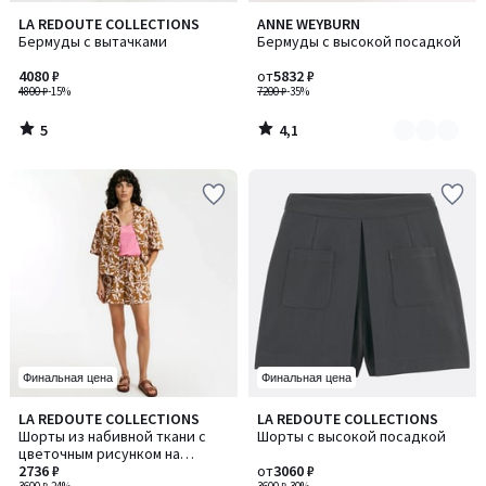
5
4,1
LA REDOUTE COLLECTIONS
ANNE WEYBURN
Количество
/
/ 5
Бермуды с вытачками
Бермуды с высокой посадкой
цветов:
5
2
4080 ₽
от
5832 ₽
4800 ₽
-15%
7200 ₽
-35%
5
4,1
/
/
5
5
Финальная цена
Финальная цена
5
LA REDOUTE COLLECTIONS
LA REDOUTE COLLECTIONS
/
Шорты из набивной ткани с
Шорты с высокой посадкой
5
цветочным рисунком на
эластичном поясе
2736 ₽
от
3060 ₽