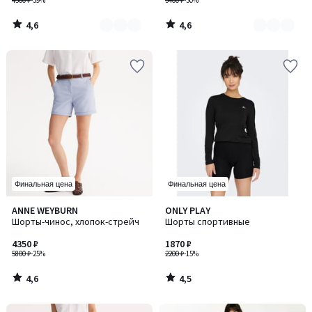
4500 ₽
-39%
3400 ₽
-30%
4,6
4,6
/
/
5
5
Финальная цена
Финальная цена
4,6
4,5
ANNE WEYBURN
ONLY PLAY
/ 5
/ 5
Шорты-чинос, хлопок-стрейч
Шорты спортивные
4350 ₽
1870 ₽
5800 ₽
-25%
2200 ₽
-15%
4,6
4,5
/
/
5
5