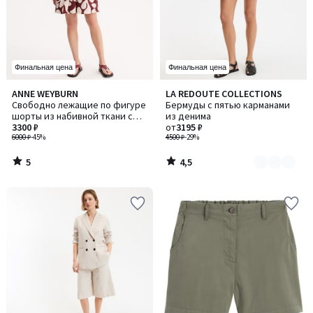
Финальная цена
Финальная цена
5
4,5
ANNE WEYBURN
LA REDOUTE COLLECTIONS
Количество
/
/ 5
Свободно лежащие по фигуре
Бермуды с пятью карманами
цветов:
5
шорты из набивной ткани с
из денима
2
графическим рисунком, с
3300 ₽
от
3195 ₽
поясом
6000 ₽
-45%
4500 ₽
-29%
5
4,5
/
/
5
5