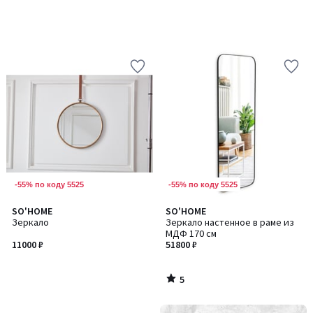
-55% по коду 5525
-55% по коду 5525
5
SO'HOME
SO'HOME
/
Зеркало
Зеркало настенное в раме из
5
МДФ 170 см
11000 ₽
51800 ₽
5
/
5