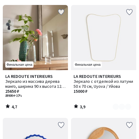
5
5
Финальная цена
Финальная цена
4,7
3,9
LA REDOUTE INTERIEURS
LA REDOUTE INTERIEURS
Количество
/ 5
/ 5
Зеркало из массива дерева
Зеркало с отделкой из латуни
цветов:
манго, ширина 90 x высота 120
50 x 70 см, Uyova / Уйова
2
см, AFSAN / АФСАН
25650 ₽
15000 ₽
28500 ₽
-10%
4,7
3,9
/
/
5
5