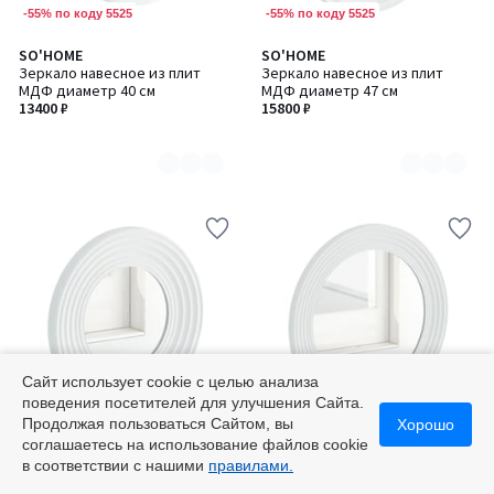
-55% по коду 5525
-55% по коду 5525
SO'HOME
SO'HOME
Количество
Количество
Зеркало навесное из плит
Зеркало навесное из плит
цветов:
цветов:
МДФ диаметр 40 см
МДФ диаметр 47 см
2
2
13400 ₽
15800 ₽
Сайт использует cookie с целью анализа
поведения посетителей для улучшения Сайта.
-55% по коду 5525
-55% по коду 5525
Продолжая пользоваться Сайтом, вы
Хорошо
соглашаетесь на использование файлов cookie
5
SO'HOME
SO'HOME
Количество
Количество
в соответствии с нашими
правилами.
/
Зеркало навесное из плит
Зеркало из плит МДФ
цветов:
цветов:
5
МДФ диаметр 58 см
диаметр 91 см