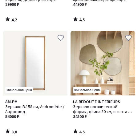
Samantha / Саманта
29900 ₽
Cassandre / Кассандр
44900 ₽
4,2
4,5
/
/
5
5
Финальная цена
Финальная цена
3,8
4,5
AM.PM
LA REDOUTE INTERIEURS
/ 5
/ 5
Зеркало В.158 см, Andromède /
Зеркало органической
Андромед
формы, длина 80 см, высота 80
54000 ₽
см, ORNICA / ОРНИКА
34500 ₽
3,8
4,5
/
/