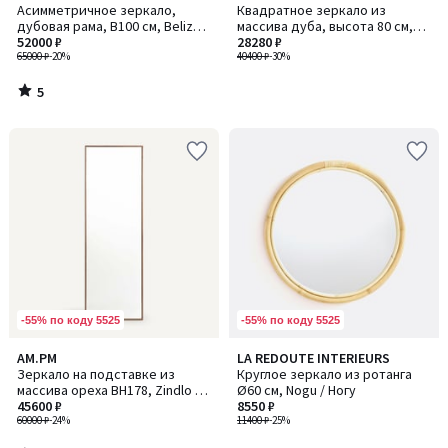
/
Асимметричное зеркало,
Квадратное зеркало из
5
дубовая рама, В100 см, Belize /
массива дуба, высота 80 см,
Белиз
52000 ₽
Orion / Орион
28280 ₽
65000 ₽
-20%
40400 ₽
-30%
5
/
5
-55% по коду 5525
-55% по коду 5525
3,6
AM.PM
LA REDOUTE INTERIEURS
/ 5
Зеркало на подставке из
Круглое зеркало из ротанга
массива ореха ВH178, Zindlo /
Ø60 см, Nogu / Ногу
Зиндло
45600 ₽
8550 ₽
60000 ₽
-24%
11400 ₽
-25%