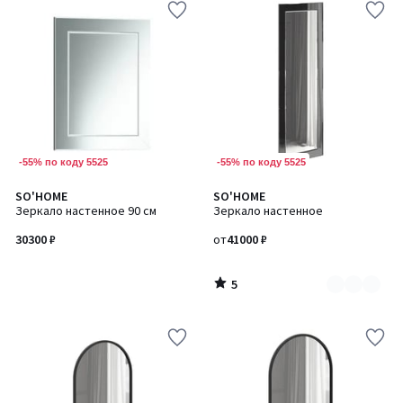
-55% по коду 5525
-55% по коду 5525
5
SO'HOME
SO'HOME
Количество
/
Зеркало настенное 90 см
Зеркало настенное
цветов:
5
2
30300 ₽
от
41000 ₽
5
/
5