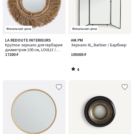
Финальная цена
Финальная цена
4
LA REDOUTE INTERIEURS
AM.PM
/
Круглое зеркало для гербария
Зеркало XL, Barbier / Барбиер
5
диаметром 100 см, LOULLY /
ЛУЛЛИ
17200 ₽
105000 ₽
4
/
5