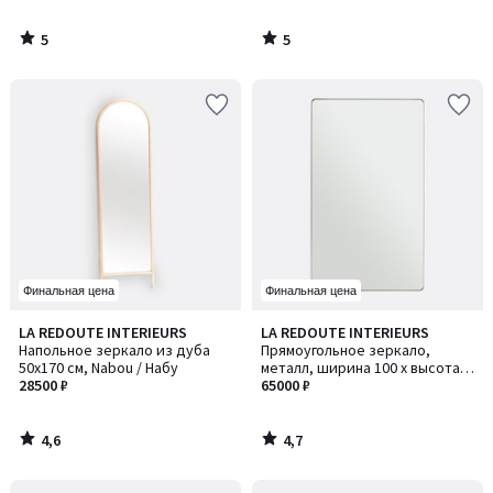
5
5
/
/
5
5
Финальная цена
Финальная цена
4,6
4,7
LA REDOUTE INTERIEURS
LA REDOUTE INTERIEURS
/ 5
/ 5
Напольное зеркало из дуба
Прямоугольное зеркало,
50x170 см, Nabou / Набу
металл, ширина 100 x высота
28500 ₽
170 см, IODUS / ЙОДУС
65000 ₽
4,6
4,7
/
/
5
5