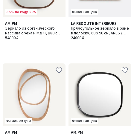
-55% по коду 5525
Финальная цена
AM.PM
LA REDOUTE INTERIEURS
Зеркало из органического
Прямоугольное зеркало в раме
массива ореха и МДФ, В80 см,
в полоску, 60 x 90 см, ARES /
Orion / Орион
54000 ₽
АРЭС
24000 ₽
Финальная цена
Финальная цена
5
AM.PM
AM.PM