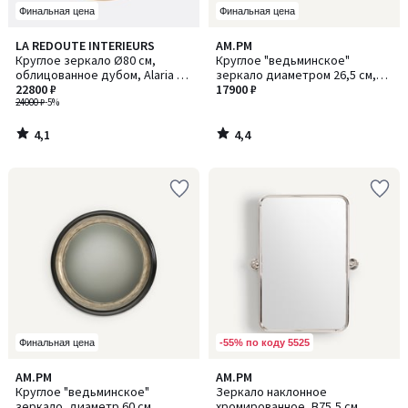
Финальная цена
Финальная цена
4,1
4,4
LA REDOUTE INTERIEURS
AM.PM
/ 5
/ 5
Круглое зеркало Ø80 см,
Круглое "ведьминское"
облицованное дубом, Alaria /
зеркало диаметром 26,5 см,
Алариа
22800 ₽
Саманта
17900 ₽
24000 ₽
-5%
4,1
4,4
/
/
5
5
-55% по коду 5525
Финальная цена
4,2
4,5
AM.PM
AM.PM
/ 5
/ 5
Круглое "ведьминское"
Зеркало наклонное
зеркало, диаметр 60 см,
хромированное, В75,5 см,