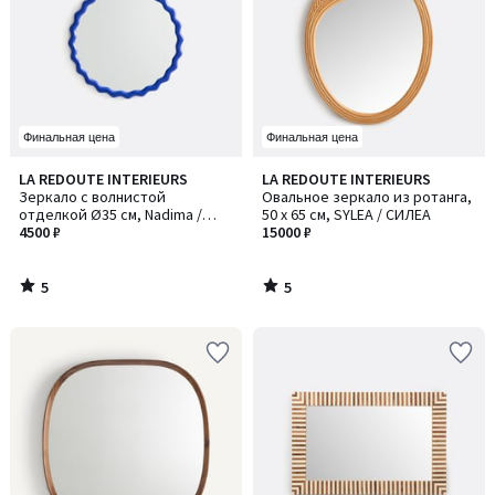
Финальная цена
Финальная цена
5
5
LA REDOUTE INTERIEURS
LA REDOUTE INTERIEURS
/
/
Зеркало с волнистой
Овальное зеркало из ротанга,
5
5
отделкой Ø35 см, Nadima /
50 x 65 см, SYLEA / СИЛЕА
Надима
4500 ₽
15000 ₽
5
5
/
/
5
5