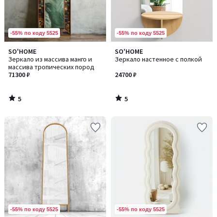
-55% по коду 5525
-55% по коду 5525
5
5
SO'HOME
SO'HOME
/
/
Зеркало из массива манго и
Зеркало настенное с полкой
5
5
массива тропических пород
71300 ₽
24700 ₽
5
5
/
/
5
5
-55% по коду 5525
-55% по коду 5525