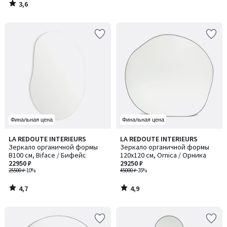
3,6
/
5
Финальная цена
Финальная цена
4,7
4,9
LA REDOUTE INTERIEURS
LA REDOUTE INTERIEURS
/ 5
/ 5
Зеркало органичной формы
Зеркало органичной формы
В100 см, Biface / Бифейс
120x120 см, Ornica / Орника
22950 ₽
29250 ₽
25500 ₽
-10%
45000 ₽
-35%
4,7
4,9
/
/
5
5