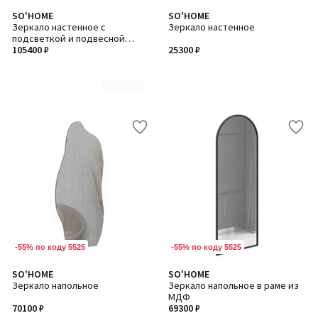
SO'HOME
SO'HOME
Количество
Зеркало настенное с
Зеркало настенное
цветов:
подсветкой и подвесной
2
тумбой
105400 ₽
25300 ₽
-55% по коду 5525
-55% по коду 5525
5
SO'HOME
SO'HOME
/
Зеркало напольное
Зеркало напольное в раме из
5
МДФ
70100 ₽
69300 ₽