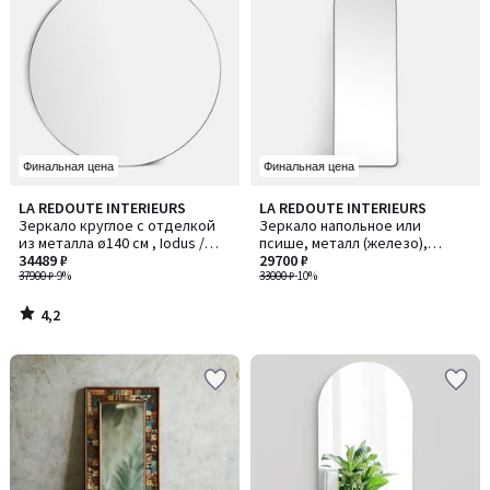
Финальная цена
Финальная цена
4,2
LA REDOUTE INTERIEURS
LA REDOUTE INTERIEURS
/ 5
Зеркало круглое с отделкой
Зеркало напольное или
из металла ø140 см , Iodus /
псише, металл (железо),
Иодус
34489 ₽
ширина 50 x высота 150 см,
29700 ₽
37900 ₽
-9%
IODUS / ИОДУС
33000 ₽
-10%
4,2
/
5