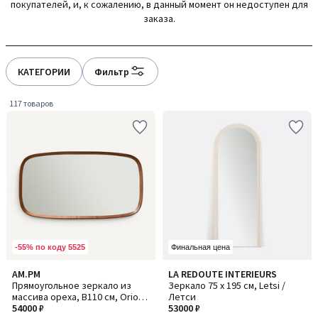
покупателей, и, к сожалению, в данный момент он недоступен для
gauche
droite
заказа.
КАТЕГОРИИ
Фильтр
117 товаров
-55% по коду 5525
Финальная цена
5
5
AM.PM
LA REDOUTE INTERIEURS
/
/
Прямоугольное зеркало из
Зеркало 75 x 195 см, Letsi /
5
5
массива ореха, В110 см, Orion /
Летси
Орион
54000 ₽
53000 ₽