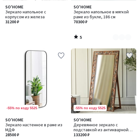
5
SO'HOME
SO'HOME
Количество
/
Зеркало напольное с
Зеркало напольное в мягкой
цветов:
5
корпусом из железа
раме из букле, 186 см
2
31200 ₽
70300 ₽
5
/
5
-55% по коду 5525
-55% по коду 5525
SO'HOME
SO'HOME
Зеркало настенное в раме из
Деревянное зеркало с
МДФ
подставкой из антикварной
28500 ₽
древесины манго
133200 ₽