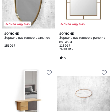
-55% по коду 5525
-55% по коду 5525
5
SO'HOME
SO'HOME
/
Зеркало настенное овальное
Зеркало настенное в раме из
5
металла
15100 ₽
11520 ₽
19200 ₽
-40%
5
/
5