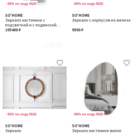
-55% по коду 5525
-55% по коду 5525
SO'HOME
SO'HOME
Количество
Зеркало настенное с
Зеркало с корпусом из железа
цветов:
подсветкой и с подвеской
2
тумбой 170 см
105400 ₽
9500 ₽
-55% по коду 5525
-55% по коду 5525
SO'HOME
SO'HOME
Зеркало
Зеркало настенное малое