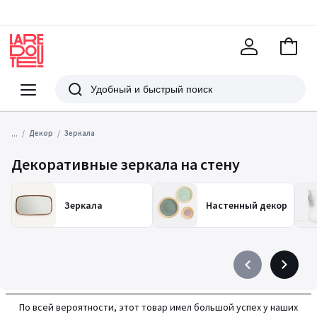
В
корзи
La
Redoute
Меню
Поиск
...
Декор
Зеркала
Декоративные зеркала на стену
Зеркала
Настенный декор
Précédent
Suivant
-
-
défiler
défiler
По всей вероятности, этот товар имел большой успех у наших
à
à