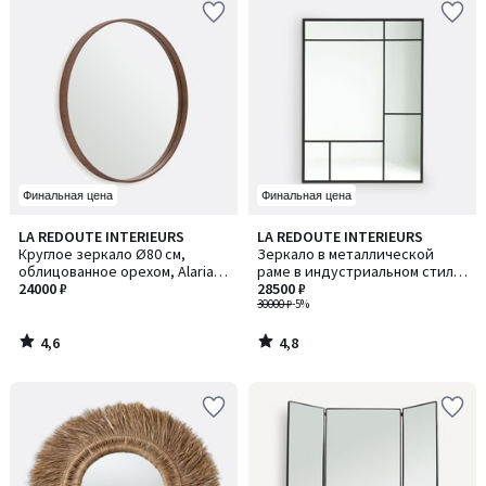
Финальная цена
Финальная цена
4,6
4,8
LA REDOUTE INTERIEURS
LA REDOUTE INTERIEURS
/ 5
/ 5
Круглое зеркало Ø80 см,
Зеркало в металлической
облицованное орехом, Alaria /
раме в индустриальном стиле,
Алариа
24000 ₽
120x90 см, Lenaig / Ленэг
28500 ₽
30000 ₽
-5%
4,6
4,8
/
/
5
5