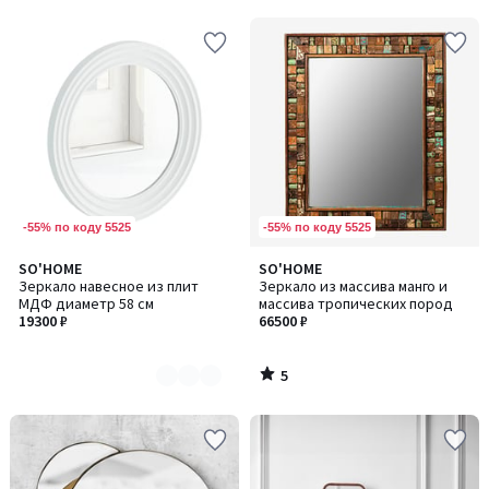
-55% по коду 5525
-55% по коду 5525
5
SO'HOME
SO'HOME
Количество
/
Зеркало навесное из плит
Зеркало из массива манго и
цветов:
5
МДФ диаметр 58 см
массива тропических пород
2
19300 ₽
66500 ₽
5
/
5