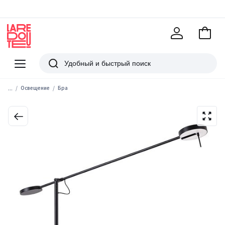
В
корзи
La
Redoute
Меню
Поиск
...
Освещение
Бра