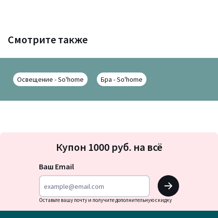
Смотрите также
Освещение - So'home
Бра - So'home
Подписка
Купон 1000 руб. на всё
на
новости
Ваш Email
OK
Оставьте вашу почту и получите дополнительную скидку