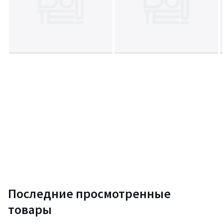
Размер и вес упаковки:
Одна упаковка
• Дх11 х Ш98 х В27 см, 5,06 кг
Срок возврата 14 дней. Срок гарантии 1 год
Цвета
Черный/ Светло-Серый
Размеры
единый размер
Последние просмотренные
товары