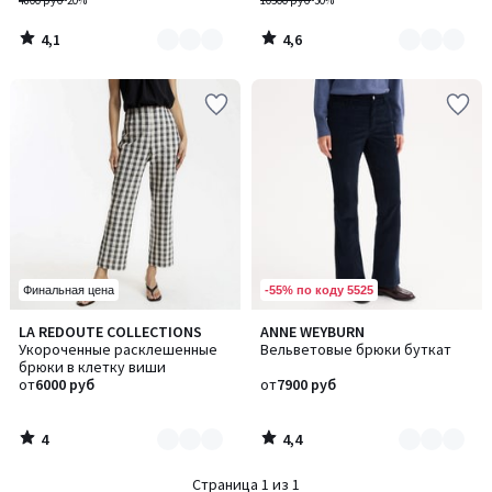
4800 руб
-20%
10500 руб
-30%
4,1
4,6
/
/
5
5
-55% по коду 5525
Финальная цена
4
4,4
LA REDOUTE COLLECTIONS
ANNE WEYBURN
Количество
Количество
/
/ 5
Укороченные расклешенные
Вельветовые брюки буткат
цветов:
цветов:
5
брюки в клетку виши
2
3
от
6000 руб
от
7900 руб
4
4,4
/
/
5
5
Страница 1 из 1