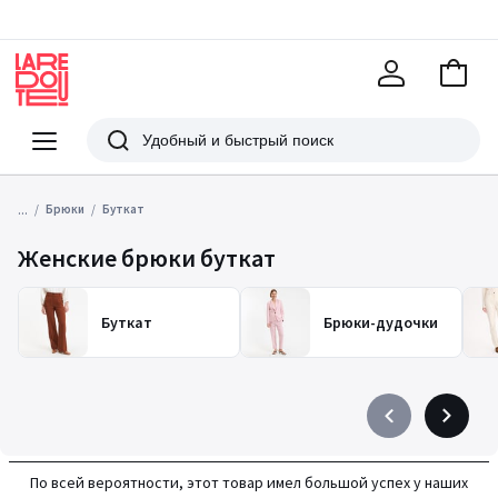
В
корзи
La
Redoute
Меню
Поиск
...
Брюки
Буткат
Женские брюки буткат
Буткат
Брюки-дудочки
Précédent
Suivant
-
-
défiler
défiler
По всей вероятности, этот товар имел большой успех у наших
à
à