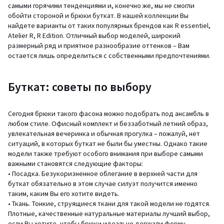
самыми горячими тенденциями и, конечно же, мы не смогли
обойти стороной и брюки буткат. В нашей коллекции Вы
найдете варианты от таких популярных брендов как R essentiel,
Atelier R, R Edition. Отличный выбор моделей, широкий
размерный ряд и приятное разнообразие оттенков – Вам
остается лишь определиться с собственными предпочтениями.
Буткат: советы по выбору
Сегодня брюки такого фасона можно подобрать под ансамбль в
любом стиле. Офисный комплект и беззаботный летний образ,
увлекательная вечеринка и обычная прогулка – пожалуй, нет
ситуаций, в которых буткат не были бы уместны. Однако такие
модели также требуют особого внимания при выборе самыми
важными становятся следующие факторы:
• Посадка. Безукоризненное облегание в верхней части для
буткат обязательно в этом случае силуэт получится именно
таким, каким Вы его хотите видеть.
• Ткань. Тонкие, струящиеся ткани для такой модели не годятся.
Плотные, качественные натуральные материалы лучший выбор,
если Вы хотите, чтобы брюки идеально держали форму.