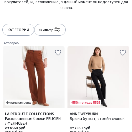
покупателей, и, к сожалению, в данный момент он недоступен для
gauche
droite
заказа.
КАТЕГОРИИ
Фильтр
4 товаров
-55% по коду 5525
Финальная цена
4,1
4,6
LA REDOUTE COLLECTIONS
ANNE WEYBURN
Количество
Количество
/ 5
/ 5
Расклешенные брюки FELICIEN
Брюки буткат, стрейч-хлопок
цветов:
цветов:
/ ФЕЛИСЬЕН
4
2
от
4560 руб
от
7350 руб