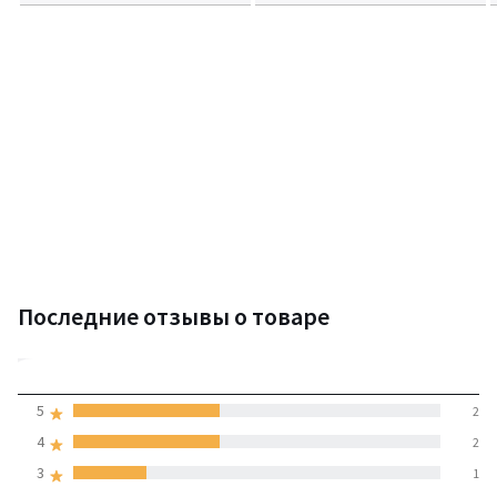
Последние отзывы о товаре
4,2
5
2
(5 отзывов)
средняя оценка
4
2
покупателей по всем
3
1
странам