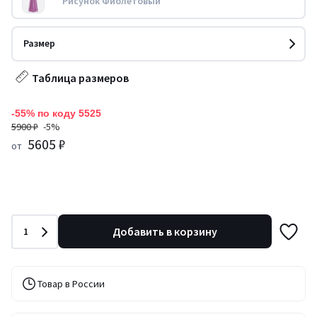
Рисунок Фиолетовый
Размер
Таблица размеров
-55% по коду 5525
5900 ₽
-5%
5605 ₽
от
Количество
Добавить в корзину
1
Товар в России