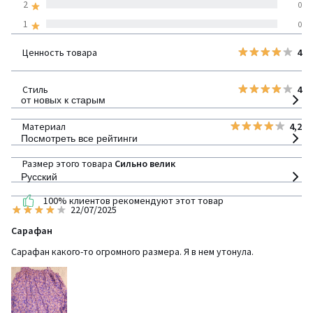
2
0
1
0
100% проверенные отзывы,
Инициативы LaRedoute
Ценность товара
4
детализация
Стиль
4
от новых к старым
Материал
4,2
Посмотреть все рейтинги
Размер этого товара
Сильно велик
Русский
100% клиентов рекомендуют этот товар
22/07/2025
Сарафан
Сарафан какого-то огромного размера. Я в нем утонула.