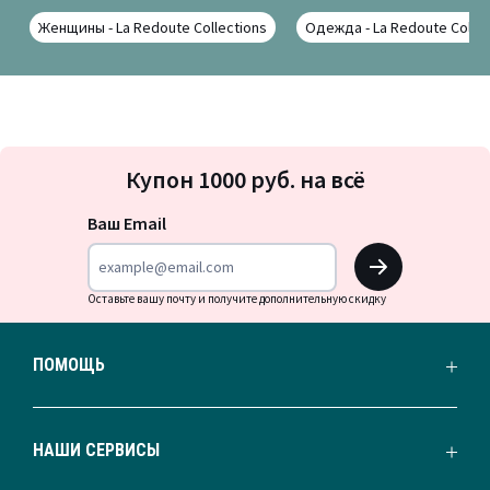
Женщины - La Redoute Collections
Одежда - La Redoute Collec
Подписка
Купон 1000 руб. на всё
на
новости
Ваш Email
OK
Оставьте вашу почту и получите дополнительную скидку
ПОМОЩЬ
НАШИ СЕРВИСЫ