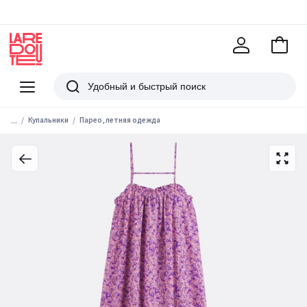
В
корзи
La
Redoute
Меню
Поиск
...
Купальники
Парео, летняя одежда