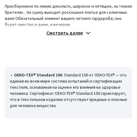
Присборенное по линии декольте, широкое и летящее, на тонких
бретелях... На сцену выходит роскошное платье для солнечных
ванн! Обязательный элемент вашего летнего гардероба; оно
будет уместно и днем, и вечером.
Описание
Смотреть далее
• Крой: расклешенный
• Удлиненная модель
• Тонкие бретели
• сборки спереди
• Без воротника
• С цветочным принтом
•
OEKO-TEX® Standard 100
. Standard 100 от OEKO-TEX® — это
Состав и уход
единая во всем мире система испытаний и сертификации
• 100% хлопок
текстиля, основанная на оценке его влияния на здоровье
• Машинная стирка при 30 °С на деликатном режиме
человека. Сертификат OEKO-TEX® Standard 100 гарантирует,
• Машинная сушка запрещена
что в текстильном изделии отсутствуют вредные и опасные
• Гладить при низкой температуре, отбеливание запрещено
для человека вещества.
• Химчистка запрещена
Информация об экологических качествах и характеристиках