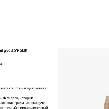
ый дуб SO'HOME
а.
 элегантность и подчеркивает
ush to open, который
ьзования традиционных ручек.
дает чистый и минималистичный