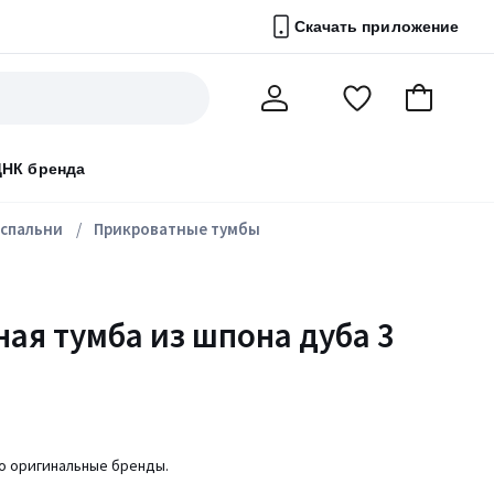
Скачать приложение
Перейти
В
Мой
в
корзину
счет
список
ДНК бренда
избранного
 спальни
Прикроватные тумбы
ая тумба из шпона дуба 3
ко оригинальные бренды.