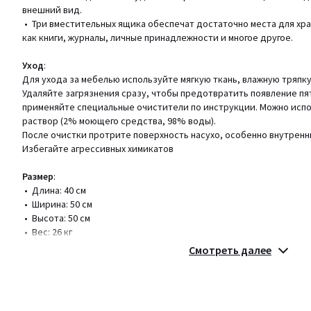
внешний вид.
• Три вместительных ящика обеспечат достаточно места для хра
как книги, журналы, личные принадлежности и многое другое.
Уход
:
Для ухода за мебелью используйте мягкую ткань, влажную тряпк
Удаляйте загрязнения сразу, чтобы предотвратить появление пя
применяйте специальные очистители по инструкции. Можно исп
раствор (2% моющего средства, 98% воды).
После очистки протрите поверхность насухо, особенно внутренн
Избегайте агрессивных химикатов
Размер
:
• Длина: 40 см
• Ширина: 50 см
• Высота: 50 см
• Вес: 26 кг
Смотреть далее
Размер и вес упаковки:
Одна упаковка
• Длина: 65 см
• Ширина: 44.5 см