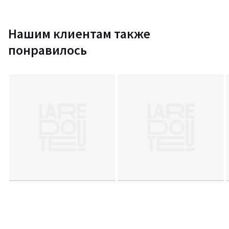
• Гладить при умеренной температуре, отбеливание запрещено
• Машинная сушка на умеренном режиме
• Химчистка запрещена
Нашим клиентам также
понравилось
Информация об экологических качествах и характеристиках
товара
• Происхождение производства (ткачество, окрашивание,
пошив): Бангладеш
Последнее обновление информации: 11/03/2026
Цвета
Каштановый, Голубой
Размеры
2 года - 86 см, 3 года - 94 см, 4 года - 102 см, 5 лет - 108
см, 6 лет - 114 см, 8 лет - 126 см, 10 лет - 138 см, 12 лет -150 см, 14
лет - 156 см, 16 лет - 162 см, 18 мес. - 81 см