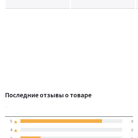
Последние отзывы о товаре
4,6
5
8
(10 отзывов)
средняя оценка
4
0
покупателей по всем