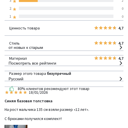
3
2
странам
2
0
1
0
100% проверенные отзывы,
Инициативы LaRedoute
Ценность товара
4,7
детализация
Стиль
4,7
от новых к старым
Материал
4,7
Посмотреть все рейтинги
Размер этого товара
безупречный
Русский
80% клиентов рекомендуют этот товар
18/01/2026
Синяя базовая толстовка
На рост мальчика 135 см взяли размер «12 лет».
С брюками получился комплект!