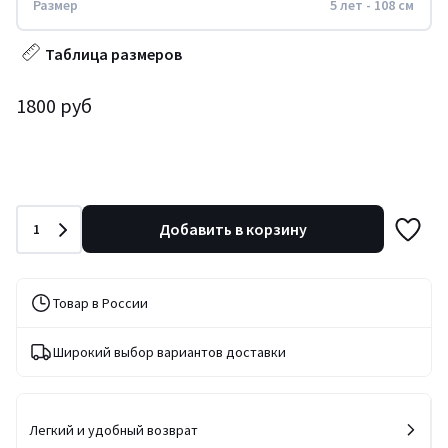
Размер
5 лет - 108 см
Таблица размеров
1800 руб
Количество
Добавить в корзину
1
Товар в России
Широкий выбор вариантов доставки
Легкий и удобный возврат