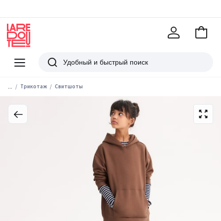
В
корзи
La
Redoute
Меню
Поиск
...
Трикотаж
Свитшоты