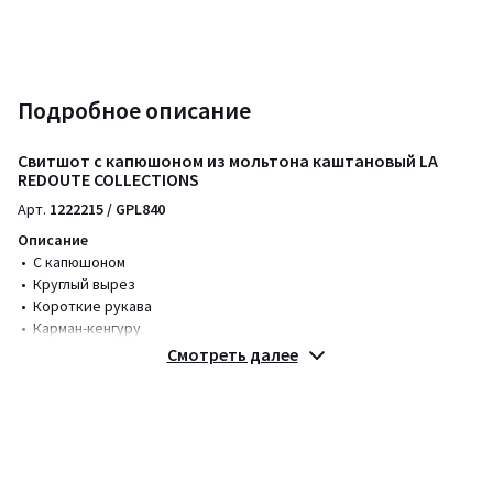
Подробное описание
Свитшот с капюшоном из мольтона каштановый LA
REDOUTE COLLECTIONS
Арт.
1222215 / GPL840
Описание
• С капюшоном
• Круглый вырез
• Короткие рукава
• Карман-кенгуру
• Длина: средняя
Смотреть далее
• Низ и манжеты с отделкой в рубчик
• Легкий мольтон
Состав и уход
• 60% хлопок, 40% полиэстер
• Машинная стирка при 30 °С на деликатном режиме