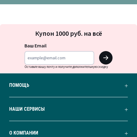
Подписка
Купон 1000 руб. на всё
на
новости
Ваш Email
OK
Оставьте вашу почту и получите дополнительную скидку
ПОМОЩЬ
НАШИ СЕРВИСЫ
О КОМПАНИИ