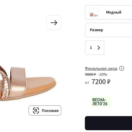
Медный
Размер
Количество
1
Финальная цена
9000 ₽
-20%
7200 ₽
от
Похожие