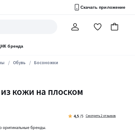
Скачать приложение
Перейти
В
Мой
в
корзину
счет
список
ДНК бренда
избранного
ны
Обувь
Босоножки
из кожи на плоском
4,5
/5
Смотреть 2 отзывов
ко оригинальные бренды.