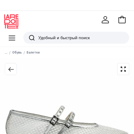
В
корзи
La
Redoute
Меню
Поиск
...
Обувь
Балетки