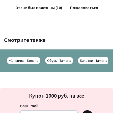
Отзыв был полезным (10)
Пожаловаться
Смотрите также
Женщины - Tamaris
Обувь - Tamaris
Балетки - Tamaris
Подписка
Купон 1000 руб. на всё
на
новости
Ваш Email
OK