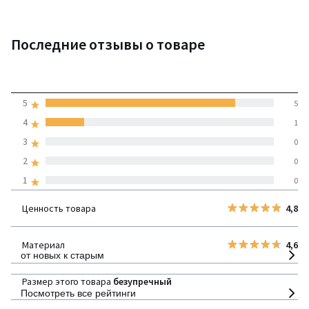
Последние отзывы о товаре
4,8
5
5
(6 отзывов)
средняя оценка
4
1
покупателей по всем
3
0
странам
2
0
1
0
100% проверенные отзывы,
Инициативы LaRedoute
Ценность товара
4,8
детализация
Материал
4,6
от новых к старым
Размер этого товара
безупречный
Посмотреть все рейтинги