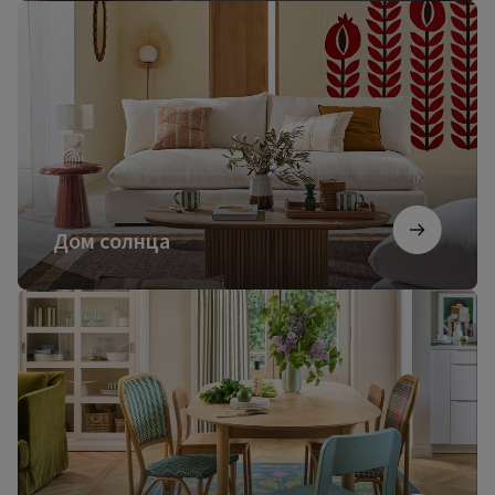
Дом
солнца
Дом солнца
Французский
коттедж