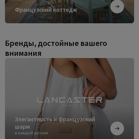
Французский коттедж
Бренды, достойные вашего
внимания
Элегантность
и
французский
шарм
Элегантность и французский
шарм
в каждой детали