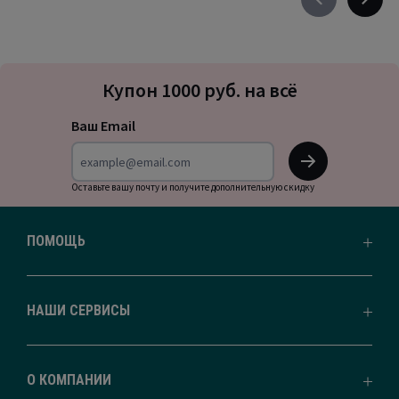
Précédent
Suivan
-
-
défiler
défile
à
à
Подписка
gauche
droite
Купон 1000 руб. на всё
на
новости
Ваш Email
OK
Оставьте вашу почту и получите дополнительную скидку
ПОМОЩЬ
НАШИ СЕРВИСЫ
О КОМПАНИИ