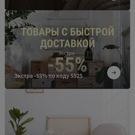
Экстра
-55%
по
коду
5525
Экстра -55% по коду 5525
Более
3000
новинок
мебели