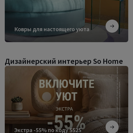
Ковры для настоящего уюта
Дизайнерский интерьер So Home
Экстра
-55%
по
коду
5525
Экстра -55% по коду 5525