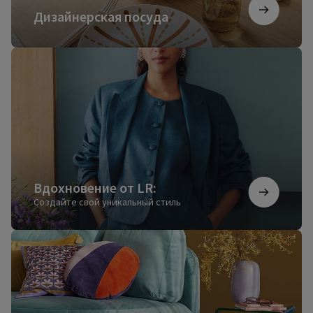
Дизайнерская посуда
Вдохновение
от
LR:
Вдохновение от LR:
Создайте свой уникальный стиль
Ковры
для
настоящего
уюта