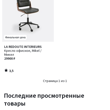
Финальная цена
3,5
LA REDOUTE INTERIEURS
/ 5
Кресло офисное, Mikel /
Микел
29900 ₽
3,5
/
5
Страница 1 из 1
Последние просмотренные
товары