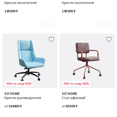
Кресло посетителя
Кресло посетителя
цветов:
цветов:
5
3
145300 ₽
145300 ₽
-55% по коду 5525
-55% по коду 5525
SO'HOME
SO'HOME
Количество
Количество
Кресло руководителя
Стул офисный
цветов:
цветов:
9
5
от
164400 ₽
от
65500 ₽