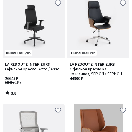
Финальная цена
Финальная цена
3,8
LA REDOUTE INTERIEURS
LA REDOUTE INTERIEURS
/ 5
Офисное кресло, Azzo / Аззо
Офисное кресло на
колесиках, SERION / СЕРИОН
26649 ₽
44900 ₽
32900 ₽
-19%
3,8
/
5