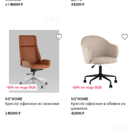
3
от
46600 ₽
34200 ₽
-55% по коду 5525
-55% по коду 5525
SO'HOME
SO'HOME
Количество
Кресло офисное из экокожи
Кресло офисное в обивке из
цветов:
шенилла
3
145000 ₽
42000 ₽