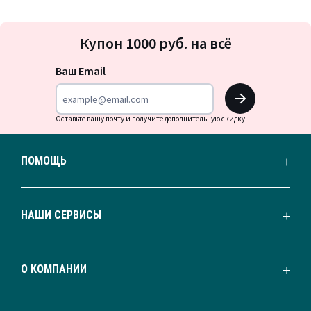
Подписка
Купон 1000 руб. на всё
на
новости
Ваш Email
OK
Оставьте вашу почту и получите дополнительную скидку
ПОМОЩЬ
НАШИ СЕРВИСЫ
О КОМПАНИИ