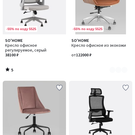
-55% по коду 5525
-55% по коду 5525
5
SO'HOME
SO'HOME
Количество
/
Кресло офисное
Кресло офисное из экокожи
цветов:
5
регулируемое, серый
2
38100 ₽
от
122000 ₽
5
/
5