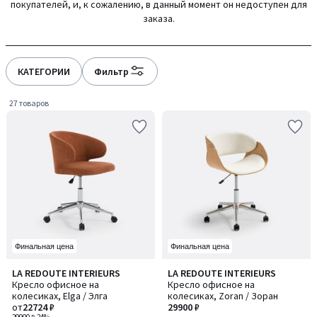
покупателей, и, к сожалению, в данный момент он недоступен для
gauche
droite
заказа.
КАТЕГОРИИ
Фильтр
27 товаров
Финальная цена
Финальная цена
4,4
4,2
LA REDOUTE INTERIEURS
LA REDOUTE INTERIEURS
Количество
/ 5
/ 5
Кресло офисное на
Кресло офисное на
цветов:
колесиках, Elga / Элга
колесиках, Zoran / Зоран
2
от
22724 ₽
29900 ₽