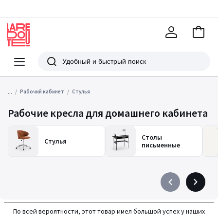
В
корзи
La
Redoute
Меню
Поиск
...
Рабочий кабинет
Стулья
Рабочие кресла для домашнего кабинета
Столы
Стулья
письменные
Précédent
Suivant
-
-
défiler
défiler
По всей вероятности, этот товар имел большой успех у наших
à
à