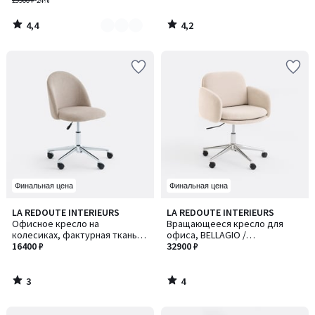
29900 ₽
-24%
4,4
4,2
/
/
5
5
Финальная цена
Финальная цена
3
4
LA REDOUTE INTERIEURS
LA REDOUTE INTERIEURS
/
/
Офисное кресло на
Вращающееся кресло для
5
5
колесиках, фактурная ткань,
офиса, BELLAGIO /
BRITTY / БРИТТИ
16400 ₽
БЕЛЛАДЖИО
32900 ₽
3
4
/
/
5
5