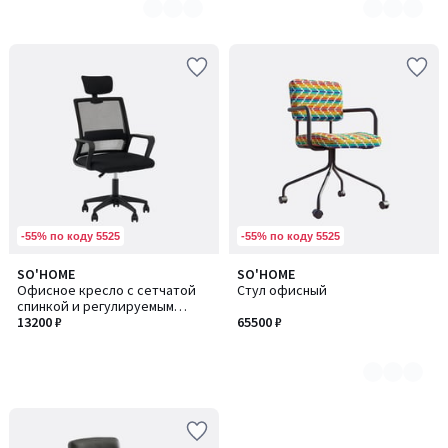
-55% по коду 5525
-55% по коду 5525
SO'HOME
SO'HOME
Количество
Офисное кресло с сетчатой
Стул офисный
цветов:
спинкой и регулируемым
5
подголовником
13200 ₽
65500 ₽