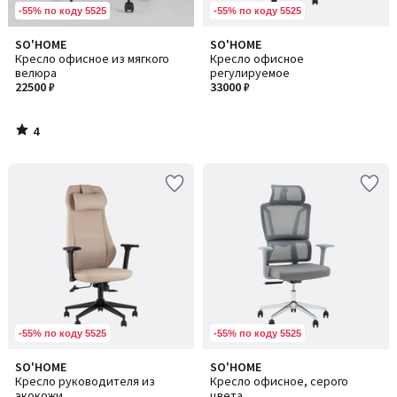
-55% по коду 5525
-55% по коду 5525
4
SO'HOME
SO'HOME
/
Кресло офисное из мягкого
Кресло офисное
5
велюра
регулируемое
22500 ₽
33000 ₽
4
/
5
-55% по коду 5525
-55% по коду 5525
SO'HOME
SO'HOME
Количество
Кресло руководителя из
Кресло офисное, серого
цветов:
экокожи
цвета