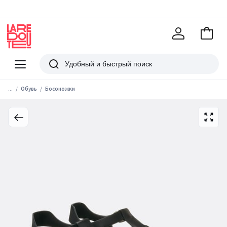
В
корзи
La
Redoute
Меню
Поиск
...
Обувь
Босоножки