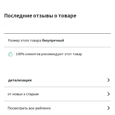
Последние отзывы о товаре
5
(10 отзывов)
Размер этого товара
безупречный
средняя оценка
покупателей по всем
100% клиентов рекомендуют этот товар
странам
100% проверенные отзывы,
Инициативы LaRedoute
детализация
от новых к старым
Посмотреть все рейтинги