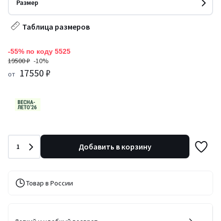
Размер
Таблица размеров
-55% по коду 5525
19500 ₽
-10%
17550 ₽
от
Количество
Добавить в корзину
1
Товар в России