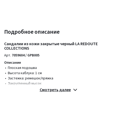
Подробное описание
Сандалии из кожи закрытые черный LA REDOUTE
COLLECTIONS
Арт.
7059604 / GPB005
Описание
• Плоская подошва
• Высота каблука: 1 см
• Застежка: ремешок/пряжка
• Закругленный мысок
Смотреть далее
Состав и уход
• Верх/голенище: 100% натуральная кожа
• Подкладка: 100% натуральная кожа
• Стелька: 100% натуральная кожа
• Подошва: 100% эластомер