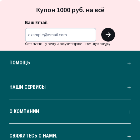
Подписка
Купон 1000 руб. на всё
на
новости
Ваш Email
OK
Оставьте вашу почту и получите дополнительную скидку
ПОМОЩЬ
НАШИ СЕРВИСЫ
О КОМПАНИИ
СВЯЖИТЕСЬ С НАМИ: