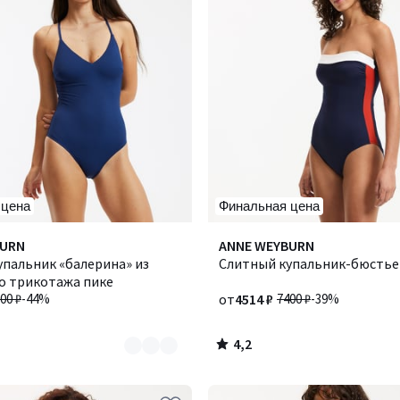
 цена
Финальная цена
4,2
BURN
Количество
ANNE WEYBURN
/ 5
упальник «балерина» из
цветов:
Слитный купальник-бюстье
о трикотажа пике
2
00 ₽
-44%
от
4514 ₽
7400 ₽
-39%
4,2
/
5