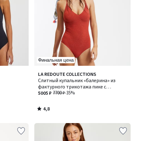
Финальная цена
4,8
LA REDOUTE COLLECTIONS
/ 5
Слитный купальник «балерина» из
фактурного трикотажа пике с
люрексом
5005 ₽
7700 ₽
-35%
4,8
/
5