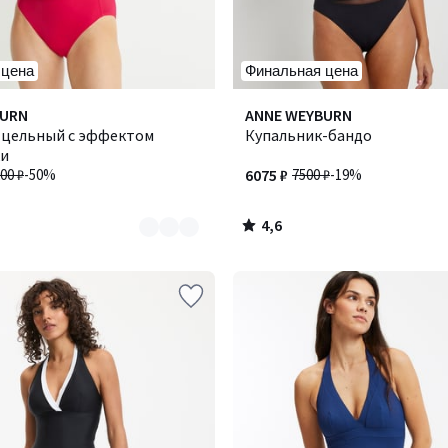
 цена
Финальная цена
4,6
BURN
ANNE WEYBURN
/ 5
 цельный с эффектом
Купальник-бандо
ки
00 ₽
-50%
6075 ₽
7500 ₽
-19%
4,6
/
5