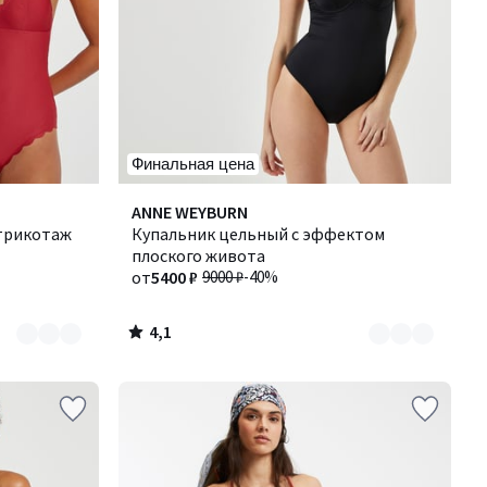
Финальная цена
4,1
Количество
ANNE WEYBURN
/ 5
 трикотаж
цветов:
Купальник цельный с эффектом
3
плоского живота
от
5400 ₽
9000 ₽
-40%
4,1
/
5