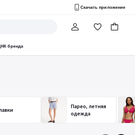
Скачать приложение
Перейти
В
Мой
в
корзину
счет
список
ДНК бренда
избранного
Парео, летняя
лавки
одежда