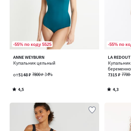
-55% по коду 5525
-55% по ко
4,5
4,3
ANNE WEYBURN
LA REDOUT
/ 5
/ 5
Купальник цельный
Купальник
беременно
от
5148 ₽
7800 ₽
-34%
7315 ₽
7700 
4,5
4,3
/
/
5
5