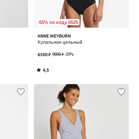
-55% по коду 5525
4,5
ANNE WEYBURN
/ 5
Купальник цельный
6300 ₽
9000 ₽
-30%
4,5
/
5