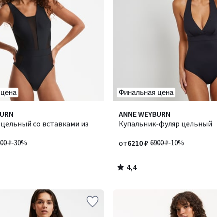
 цена
Финальная цена
4,4
BURN
ANNE WEYBURN
/ 5
 цельный со вставками из
Купальник-фуляр цельный
00 ₽
-30%
от
6210 ₽
6900 ₽
-10%
4,4
/
5