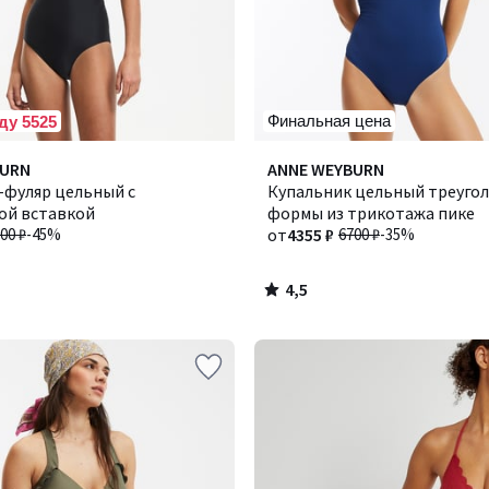
Финальная цена
ду 5525
4,5
BURN
ANNE WEYBURN
/ 5
-фуляр цельный с
Купальник цельный треуго
ой вставкой
формы из трикотажа пике
00 ₽
-45%
от
4355 ₽
6700 ₽
-35%
4,5
/
5