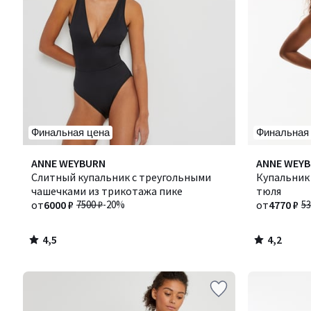
Финальная цена
Финальная
4,5
4,2
ANNE WEYBURN
ANNE WEY
/ 5
/ 5
Слитный купальник с треугольными
Купальник
чашечками из трикотажа пике
тюля
от
6000 ₽
7500 ₽
-20%
от
4770 ₽
53
4,5
4,2
/
/
5
5