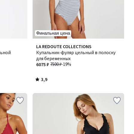
Финальная цена
3,9
LA REDOUTE COLLECTIONS
/ 5
льной
Купальник-фуляр цельный в полоску
для беременных
6075 ₽
7500 ₽
-19%
3,9
/
5