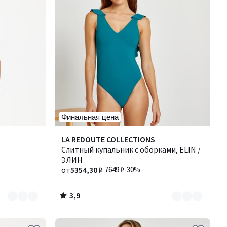
Финальная цена
3,9
Количество
LA REDOUTE COLLECTIONS
/ 5
цветов:
Слитный купальник с оборками, ELIN /
2
ЭЛИН
от
5354,30 ₽
7649 ₽
-30%
3,9
/
5