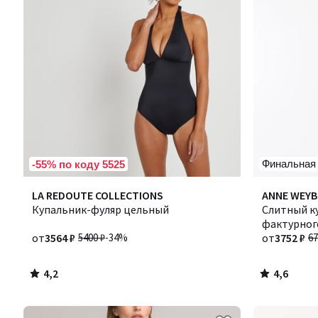
Финальная
-55% по коду 5525
4,2
4,6
LA REDOUTE COLLECTIONS
Количество
ANNE WEY
/ 5
/ 5
Купальник-фуляр цельный
цветов:
Слитный к
2
фактурног
от
3564 ₽
5400 ₽
-34%
от
3752 ₽
67
4,2
4,6
/
/
5
5