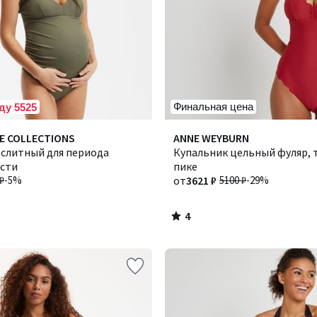
Финальная цена
ду 5525
4
E COLLECTIONS
Количество
ANNE WEYBURN
/
 слитный для периода
цветов:
Купальник цельный фуляр,
5
сти
3
пике
₽
-5%
от
3621 ₽
5100 ₽
-29%
4
/
5