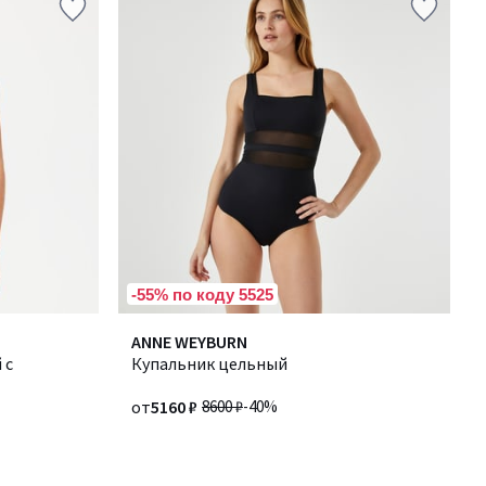
-55% по коду 5525
ANNE WEYBURN
 с
Купальник цельный
от
5160 ₽
8600 ₽
-40%