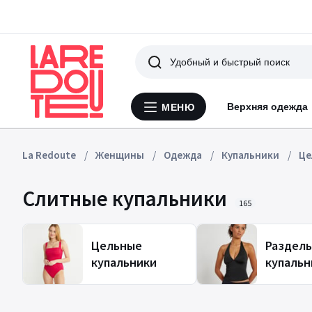
Поиск
Верхняя одежда
МЕНЮ
Меню
La
Redoute
La Redoute
Женщины
Одежда
Купальники
Це
Слитные купальники
165
Цельные
Раздел
купальники
купальн