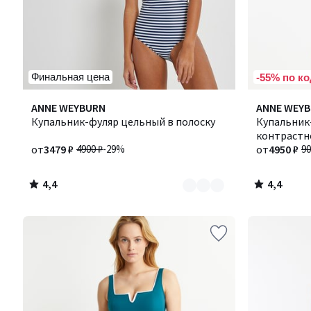
Финальная цена
-55% по ко
4,4
4,4
Количество
ANNE WEYBURN
ANNE WEY
/ 5
/ 5
цветов:
Купальник-фуляр цельный в полоску
Купальник
2
контрастн
от
3479 ₽
4900 ₽
-29%
от
4950 ₽
90
4,4
4,4
/
/
5
5