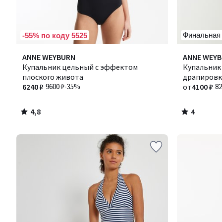
Финальная
-55% по коду 5525
4,8
4
ANNE WEYBURN
Количество
ANNE WEY
/ 5
/
Купальник цельный с эффектом
цветов:
Купальник
5
плоского живота
2
драпиров
6240 ₽
9600 ₽
-35%
от
4100 ₽
82
4,8
4
/
/
5
5