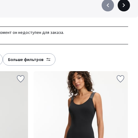
Précédent
Suivant
-
-
défiler
défiler
à
à
момент он недоступен для заказа.
gauche
droite
больше фильтров