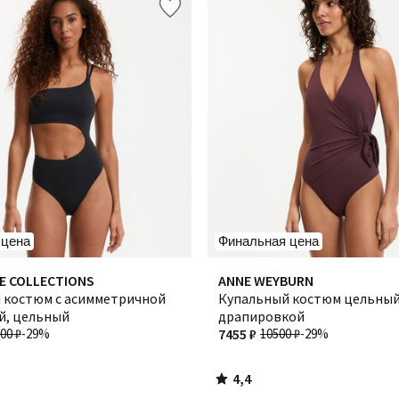
 цена
Финальная цена
4,4
E COLLECTIONS
ANNE WEYBURN
/ 5
 костюм с асимметричной
Купальный костюм цельный
й, цельный
драпировкой
00 ₽
-29%
7455 ₽
10500 ₽
-29%
4,4
/