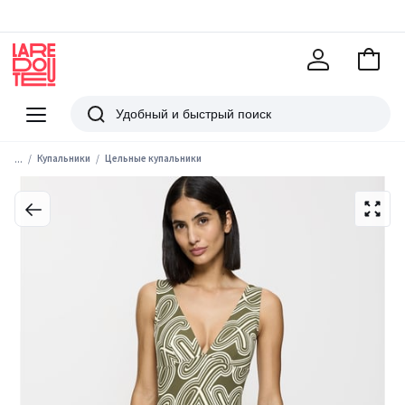
В
корзи
La
Redoute
Меню
Поиск
...
Купальники
Цельные купальники