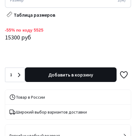
Размер
2(M)
Таблица размеров
-55% по коду 5525
15300 руб
Количество
Добавить в корзину
1
Товар в России
Широкий выбор вариантов доставки
Легкий и удобный возврат