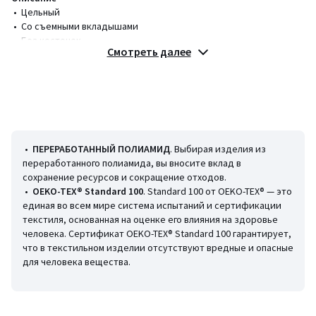
• Цельный
• Со съемными вкладышами
• Без косточек
Смотреть далее
• Регулируемые бретели
• С принтом
Состав и уход
• 69% полиамида, 31% эластана
• Переработанный полиамид минимум на 50%
• Следуйте рекомендациям по уходу, указанным на этикетке
•
ПЕРЕРАБОТАННЫЙ ПОЛИАМИД
. Выбирая изделия из
изделия
переработанного полиамида, вы вносите вклад в
сохранение ресурсов и сокращение отходов.
•
OEKO-TEX® Standard 100
. Standard 100 от OEKO-TEX® — это
единая во всем мире система испытаний и сертификации
текстиля, основанная на оценке его влияния на здоровье
человека. Сертификат OEKO-TEX® Standard 100 гарантирует,
Цвета
Хаки
что в текстильном изделии отсутствуют вредные и опасные
Размеры
2(M)
для человека вещества.