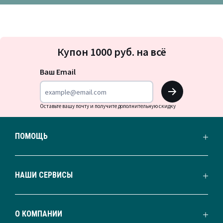
Подписка
Купон 1000 руб. на всё
на
новости
Ваш Email
OK
Оставьте вашу почту и получите дополнительную скидку
ПОМОЩЬ
НАШИ СЕРВИСЫ
О КОМПАНИИ