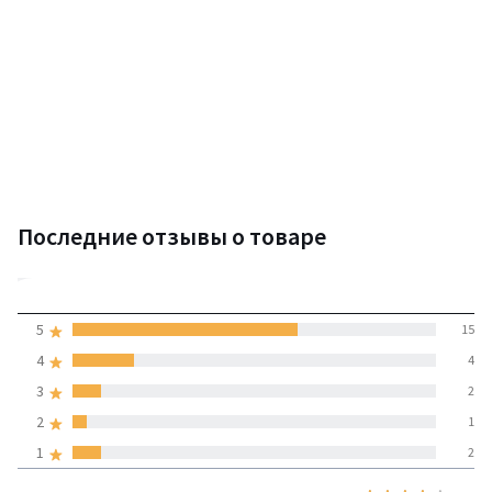
Последние отзывы о товаре
4,2
5
15
(24 отзывов)
средняя оценка
4
4
покупателей по всем
3
2
странам
2
1
1
2
100% проверенные отзывы,
Инициативы LaRedoute