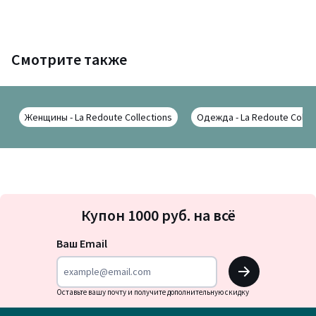
Смотрите также
Женщины - La Redoute Collections
Одежда - La Redoute Collec
Подписка
Купон 1000 руб. на всё
на
новости
Ваш Email
OK
Оставьте вашу почту и получите дополнительную скидку