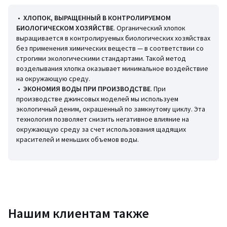
.""
•
ХЛОПОК, ВЫРАЩЕННЫЙ В КОНТРОЛИРУЕМОМ
Состав и уход
БИОЛОГИЧЕСКОМ ХОЗЯЙСТВЕ
. Органический хлопок
• 100% хлопок
выращивается в контролируемых биологических хозяйствах
• Машинная стирка при 30 °С на деликатном режиме
без применения химических веществ — в соответствии со
• Гладить при умеренной температуре, отбеливание запрещено
строгими экологическими стандартами. Такой метод
возделывания хлопка оказывает минимальное воздействие
• Машинная сушка запрещена
на окружающую среду.
• Химчистка запрещена
•
ЭКОНОМИЯ ВОДЫ ПРИ ПРОИЗВОДСТВЕ
. При
производстве джинсовых моделей мы используем
экологичный деним, окрашенный по замкнутому циклу. Эта
Информация об экологических качествах и характеристиках
технология позволяет снизить негативное влияние на
товара
окружающую среду за счет использования щадящих
• Происхождение производства (ткачество, окрашивание):
красителей и меньших объемов воды.
Турция
• Пошив: Тунис
Последнее обновление информации: 11/03/2026
Цвета
Синий выбеленный
Размеры
XS, S, M, L, XL, XXL
Нашим клиентам также