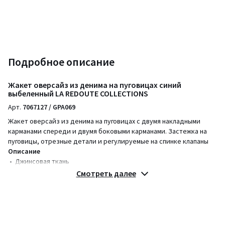
Подробное описание
Жакет оверсайз из денима на пуговицах синий
выбеленный LA REDOUTE COLLECTIONS
Арт.
7067127 / GPA069
Жакет оверсайз из денима на пуговицах с двумя накладными
карманами спереди и двумя боковыми карманами. Застежка на
пуговицы, отрезные детали и регулируемые на спинке клапаны
Описание
• Джинсовая ткань
• Объемный покрой
Смотреть далее
• Длина: средняя
• Рубашечный воротник поло
• Это изделие большемерит, советуем выбирать его на размер
меньше, чем ваш обычный размер