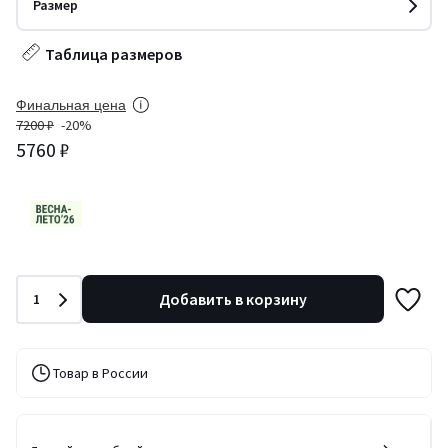
Размер
Таблица размеров
Финальная цена
7200 ₽
-20%
5760 ₽
Количество
Добавить в корзину
1
Товар в России