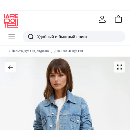
В
корзи
La
Redoute
Меню
Поиск
...
Пальто, куртки, пиджаки
Джинсовые куртки