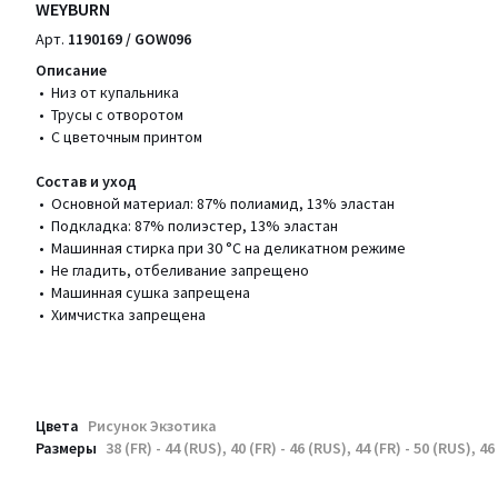
WEYBURN
Арт.
1190169 / GOW096
Описание
• Низ от купальника
• Трусы с отворотом
• С цветочным принтом
Состав и уход
• Основной материал: 87% полиамид, 13% эластан
• Подкладка: 87% полиэстер, 13% эластан
• Машинная стирка при 30 °С на деликатном режиме
• Не гладить, отбеливание запрещено
• Машинная сушка запрещена
• Химчистка запрещена
Цвета
Рисунок Экзотика
Размеры
38 (FR) - 44 (RUS), 40 (FR) - 46 (RUS), 44 (FR) - 50 (RUS), 46