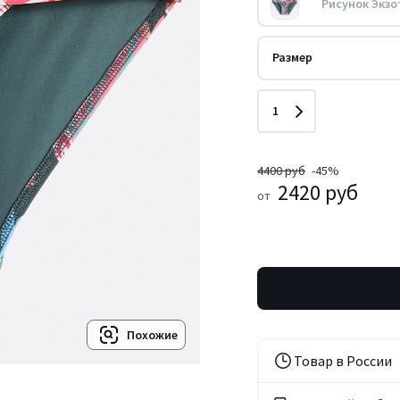
Рисунок Экзо
Размер
Количество
1
4400 руб
-45%
2420 руб
от
Похожие
Товар в России