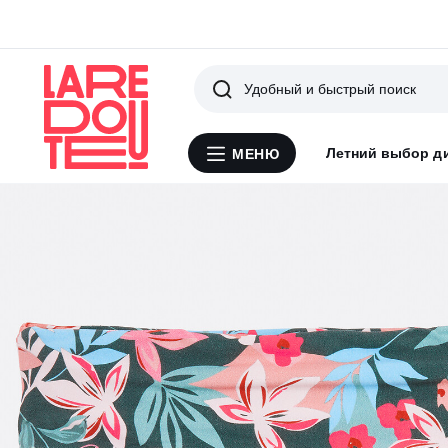
Поиск
Летний выбор д
МЕНЮ
Меню
La
Redoute