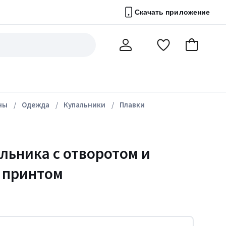
Скачать приложение
Перейти
В
Мой
в
корзину
счет
список
избранного
ны
Одежда
Купальники
Плавки
альника с отворотом и
 принтом