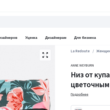
изайнеров
Уценка
Дизайнерам
Для бизнеса
La Redoute
Женщи
ANNE WEYBURN
Низ от куп
цветочным
Подробнее