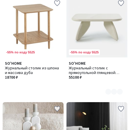
-55% по коду 5525
-55% по коду 5525
SO'HOME
SO'HOME
Количество
Журнальный столик из шпона
Журнальный столик с
цветов:
и массива дуба
прямоугольной глянцевой
2
18700 ₽
столешницей
55100 ₽