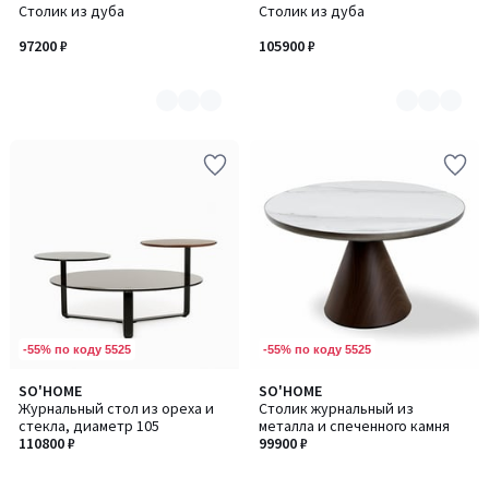
Столик из дуба
Столик из дуба
цветов:
цветов:
7
7
97200 ₽
105900 ₽
-55% по коду 5525
-55% по коду 5525
SO'HOME
SO'HOME
Журнальный стол из ореха и
Столик журнальный из
стекла, диаметр 105
металла и спеченного камня
110800 ₽
99900 ₽