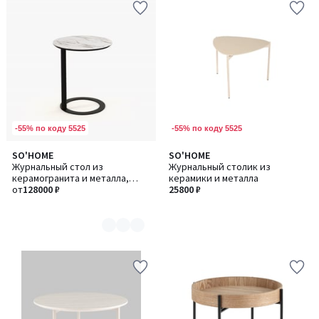
-55% по коду 5525
-55% по коду 5525
SO'HOME
SO'HOME
Количество
Журнальный стол из
Журнальный столик из
цветов:
керамогранита и металла,
керамики и металла
2
высокий
от
128000 ₽
25800 ₽