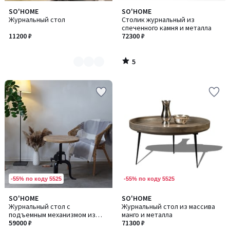
5
SO'HOME
SO'HOME
Количество
/
Журнальный стол
Столик журнальный из
цветов:
5
спеченного камня и металла
2
11200 ₽
72300 ₽
5
/
5
-55% по коду 5525
-55% по коду 5525
SO'HOME
SO'HOME
Количество
Журнальный стол с
Журнальный стол из массива
цветов:
подъемным механизмом из
манго и металла
2
массива манго и металла
59000 ₽
71300 ₽