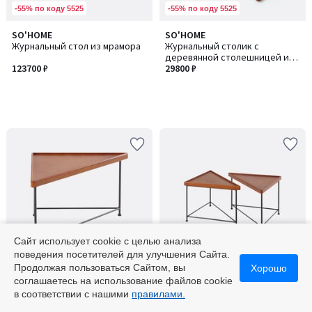
-55% по коду 5525
-55% по коду 5525
SO'HOME
SO'HOME
Журнальный стол из мрамора
Журнальный столик с
деревянной столешницей и
123700 ₽
шаровидными опорами
29800 ₽
Сайт использует cookie с целью анализа
поведения посетителей для улучшения Сайта.
-55% по коду 5525
-55% по коду 5525
Продолжая пользоваться Сайтом, вы
Хорошо
соглашаетесь на использование файлов cookie
SO'HOME
SO'HOME
Количество
Количество
в соответствии с нашими
правилами.
Журнальный столик с
Набор треугольных столиков
цветов:
цветов:
треугольной столешницей
для зонирования