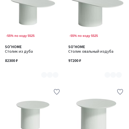
-55% по коду 5525
-55% по коду 5525
SO'HOME
SO'HOME
Количество
Количество
Столик из дуба
Столик овальный издуба
цветов:
цветов:
7
7
82300 ₽
97200 ₽