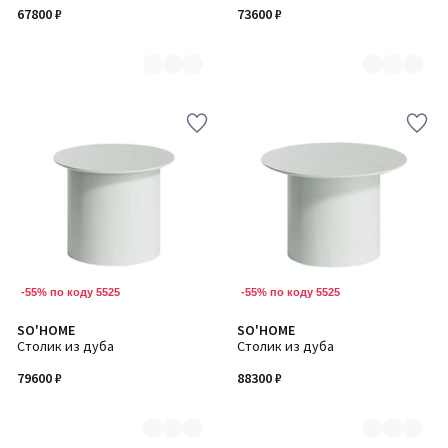
7
7
67800 ₽
73600 ₽
-55% по коду 5525
-55% по коду 5525
SO'HOME
SO'HOME
Количество
Количество
Столик из дуба
Столик из дуба
цветов:
цветов:
7
7
79600 ₽
88300 ₽