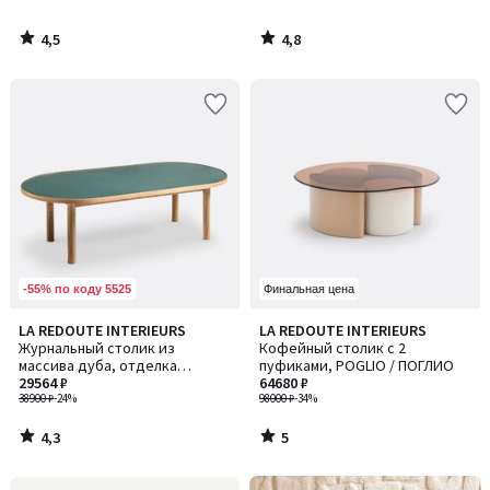
4,5
4,8
/
/
5
5
-55% по коду 5525
Финальная цена
4,3
5
LA REDOUTE INTERIEURS
LA REDOUTE INTERIEURS
/ 5
/
Журнальный столик из
Кофейный столик с 2
5
массива дуба, отделка
пуфиками, POGLIO / ПОГЛИО
шпоном и стеклом, Evergreen /
29564 ₽
64680 ₽
Эвергрин
38900 ₽
-24%
98000 ₽
-34%
4,3
5
/
/
5
5
Ближе,