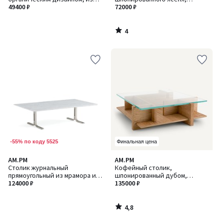
стали и столешницей из
49400 ₽
Theonie / Теоние
72000 ₽
закаленного стекла, GALO /
ГАЛО
4
/
5
-55% по коду 5525
Финальная цена
4,8
AM.PM
AM.PM
/ 5
Столик журнальный
Кофейный столик,
прямоугольный из мрамора и
шпонированный дубом,
124000 ₽
металла, Belno / Белно
столешница из закаленного
135000 ₽
стекла, Laby / Лэби
4,8
/