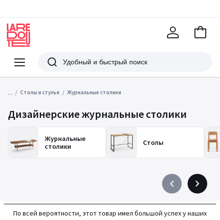
В
корзи
La
Redoute
Меню
Поиск
...
Столы и стулья
Журнальные столики
Дизайнерские журнальные столики
Журнальные
Столы
столики
Précédent
Suivant
-
-
défiler
défiler
По всей вероятности, этот товар имел большой успех у наших
à
à