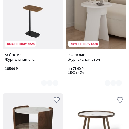
-55% по коду 5525
-55% по коду 5525
SO'HOME
SO'HOME
Количество
Количество
Журнальный стол
Журнальный стол
цветов:
цветов:
4
3
10500 ₽
от
7140 ₽
11900 ₽
-40%