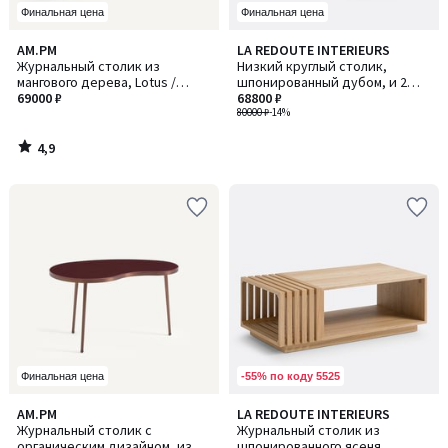
Финальная цена
Финальная цена
4,9
AM.PM
LA REDOUTE INTERIEURS
/ 5
Журнальный столик из
Низкий круглый столик,
мангового дерева, Lotus /
шпонированный дубом, и 2
Лотус
69000 ₽
пуфа, JEN / ДЖЕН
68800 ₽
80000 ₽
-14%
4,9
/
5
-55% по коду 5525
Финальная цена
4
AM.PM
LA REDOUTE INTERIEURS
/
Журнальный столик с
Журнальный столик из
5
органическим дизайном, из
шпонированного ясеня,