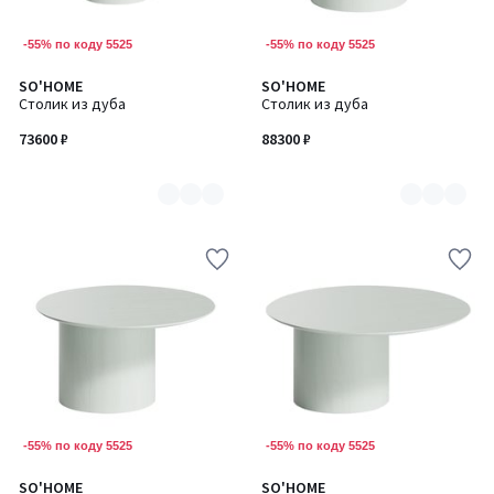
-55% по коду 5525
-55% по коду 5525
SO'HOME
SO'HOME
Количество
Количество
Столик из дуба
Столик из дуба
цветов:
цветов:
7
7
73600 ₽
88300 ₽
-55% по коду 5525
-55% по коду 5525
SO'HOME
SO'HOME
Количество
Количество