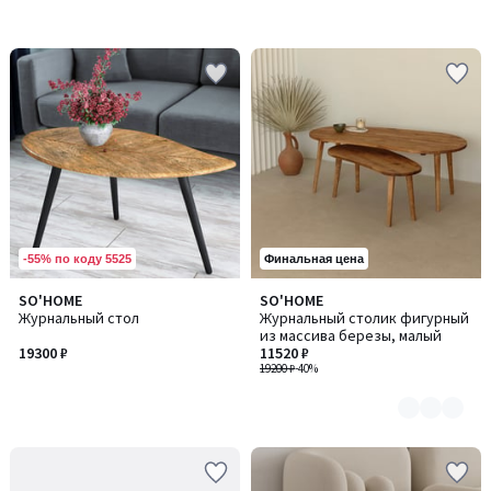
-55% по коду 5525
Финальная цена
SO'HOME
SO'HOME
Количество
Журнальный стол
Журнальный столик фигурный
цветов:
из массива березы, малый
4
19300 ₽
11520 ₽
19200 ₽
-40%