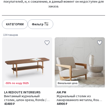
покупателей, и, к сожалению, в данный момент он недоступен для
gauche
droite
заказа.
КАТЕГОРИИ
Фильтр
134 товаров
-55% по коду 5525
Финальная цена
4,5
4,8
LA REDOUTE INTERIEURS
AM.PM
/ 5
/ 5
Винтажный журнальный
Журнальный столик из
столик, шпон ореха, Ronda /
лакированного металла, Rouva
Ронда
43400 ₽
/ Рува
44900 ₽