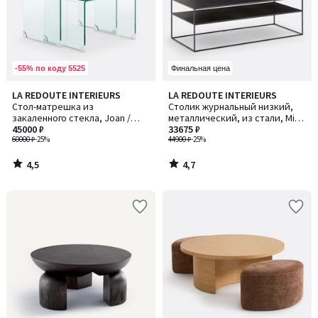
-55% по коду 5525
Финальная цена
4,5
4,7
LA REDOUTE INTERIEURS
LA REDOUTE INTERIEURS
/ 5
/ 5
Стол-матрешка из
Столик журнальный низкий,
закаленного стекла, Joan /
металлический, из стали, Miva
Джоан
45000 ₽
/ Мива
33675 ₽
60000 ₽
-25%
44900 ₽
-25%
4,5
4,7
/
/
5
5