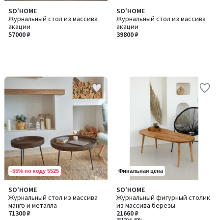
SO'HOME
SO'HOME
Журнальный стол из массива
Журнальный стол из массива
акации
акации
57000 ₽
39800 ₽
-55% по коду 5525
Финальная цена
SO'HOME
SO'HOME
Количество
Журнальный стол из массива
Журнальный фигурный столик
цветов:
манго и металла
из массива березы
4
71300 ₽
21660 ₽