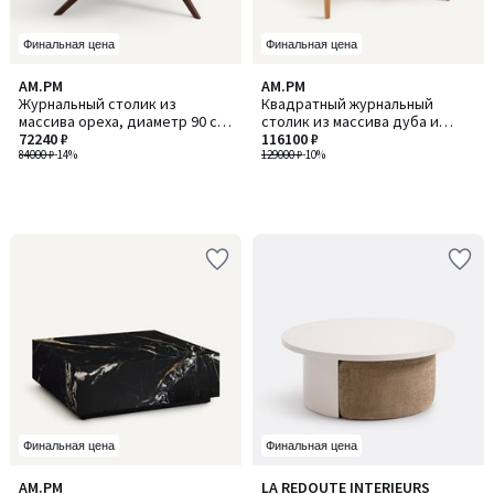
Финальная цена
Финальная цена
AM.PM
AM.PM
Журнальный столик из
Квадратный журнальный
массива ореха, диаметр 90 см,
столик из массива дуба и
MARICIELO / МАРИСИЕЛО
72240 ₽
шпона, 2 выдвижных ящика,
116100 ₽
84000 ₽
-14%
SANARA / САНАРА
129000 ₽
-10%
Финальная цена
Финальная цена
AM.PM
LA REDOUTE INTERIEURS