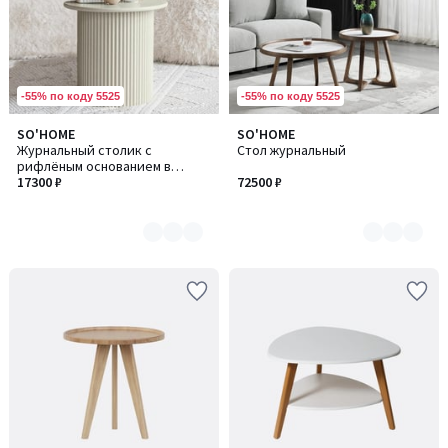
-55% по коду 5525
-55% по коду 5525
SO'HOME
SO'HOME
Количество
Количество
Журнальный столик с
Стол журнальный
цветов:
цветов:
рифлёным основанием в
5
2
пастельном цвете
17300 ₽
72500 ₽