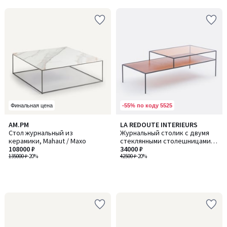
5
-55% по коду 5525
Финальная цена
AM.PM
LA REDOUTE INTERIEURS
Стол журнальный из
Журнальный столик с двумя
керамики, Mahaut / Махо
стеклянными столешницами
108000 ₽
Erita's Glass / Эритас Гласс
34000 ₽
135000 ₽
-20%
42500 ₽
-20%