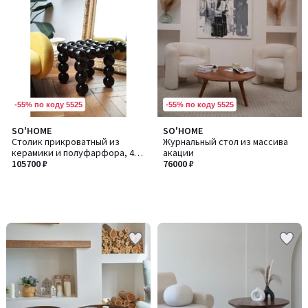
-55% по коду 5525
-55% по коду 5525
SO'HOME
SO'HOME
Столик прикроватный из
Журнальный стол из массива
керамики и полуфарфора, 40
акации
см
105700 ₽
76000 ₽