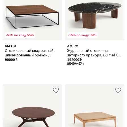
-55% по коду 5525
-55% по коду 5525
AM.PM
AM.PM
Столик низкий квадратный,
Журнальный столик из
шпонированный орехом,
янтарного мрамора, Guimel /
формат XL, Nolia / Нолиа
90000 ₽
Гимел
192000 ₽
240000 ₽
-20%