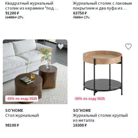
Квадратный журнальный
Журнальный столик с лаковым
столик из керамики "под
покрытием и два пуфа из
мрамор", ALCANA / АЛКАНА
91200 ₽
текстурированной ткани, JEN
63750 ₽
114000 ₽
-20%
/ ДЖЕН
75000 ₽
-15%
-55% по коду 5525
-55% по коду 5525
SO'HOME
SO'HOME
Стол журнальный
Журнальный столик круглый
из металла
98100 ₽
16300 ₽