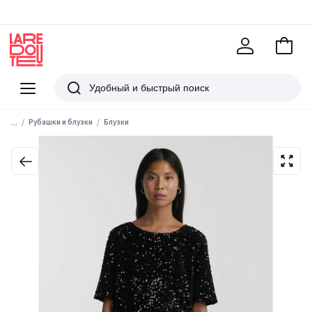
В
корзи
La
Redoute
Меню
Поиск
...
Рубашки и блузки
Блузки