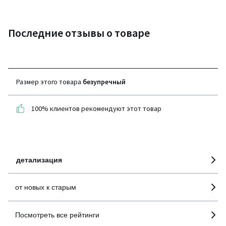
Последние отзывы о товаре
4,8
(6 отзывов)
Размер этого товара
безупречный
средняя оценка
покупателей по всем
100% клиентов рекомендуют этот товар
странам
100% проверенные отзывы,
Инициативы LaRedoute
детализация
от новых к старым
Посмотреть все рейтинги