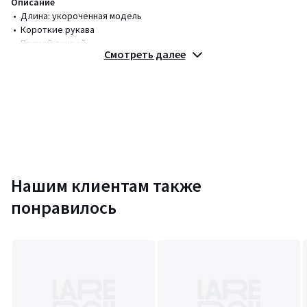
Описание
• Длина: укороченная модель
• Короткие рукава
• Прямой покрой
Смотреть далее
• Круглый вырез
Состав и уход
• 100% полиэстер
• Следуйте рекомендациям по уходу, указанным на этикетке
изделия
Цвета
Нашим клиентам также
Черный
Размеры
S, M, L
понравилось