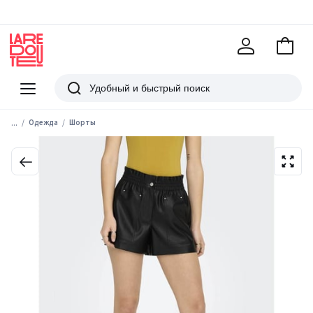
В
корзи
La
Redoute
Меню
Поиск
...
Одежда
Шорты