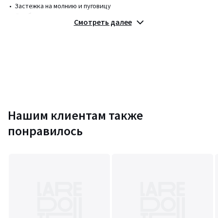
• Застежка на молнию и пуговицу
• Два боковых кармана
Смотреть далее
Состав и уход
• 100% полиэстер с ПУ-пропиткой
• Следуйте рекомендациям по уходу, указанным на этикетке
изделия
Цвета
Черный
Нашим клиентам также
Размеры
L
понравилось