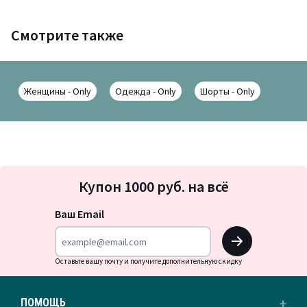
Смотрите также
Женщины - Only
Одежда - Only
Шорты - Only
Подписка
Купон 1000 руб. на всё
на
новости
Ваш Email
OK
Оставьте вашу почту и получите дополнительную скидку
ПОМОЩЬ