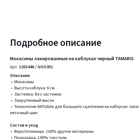
Подробное описание
Мокасины лакированные на каблуках черный TAMARIS
Арт.
1201446 / GOO351
Описание
• Мокасины
• Высота каблука: 6 см
• Застежка: без застежки
• Закругленный мысок
• Технология ANTIslide для большего сцепления на каблуках: за
пяточный шип
Состав и уход
• Верх/голенище: 100% другие материалы
• Подкладка: 100% текстиль