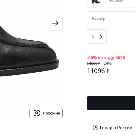
Черный
Размер
Количество
1
-55% по коду 5525
14600 ₽
-24%
11096 ₽
Похожие
Товар в России