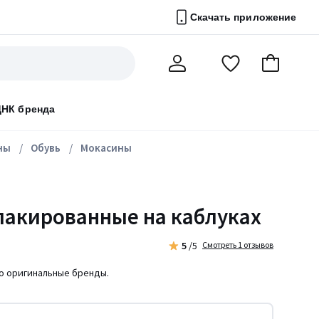
Скачать приложение
Перейти
В
Мой
в
корзину
счет
список
ДНК бренда
избранного
ны
Обувь
Мокасины
акированные на каблуках
5
/5
Смотреть 1 отзывов
ко оригинальные бренды.