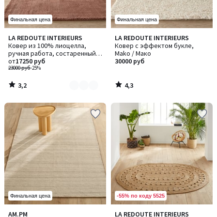
Финальная цена
Финальная цена
3,2
4,3
LA REDOUTE INTERIEURS
LA REDOUTE INTERIEURS
Количество
/ 5
/ 5
Ковер из 100% лиоцелла,
Ковер с эффектом букле,
цветов:
ручная работа, состаренный
Mako / Мако
2
вид, IZRI / ИЗРИ
от
17250 руб
30000 руб
23000 руб
-25%
3,2
4,3
/
/
5
5
-55% по коду 5525
Финальная цена
3,2
AM.PM
LA REDOUTE INTERIEURS