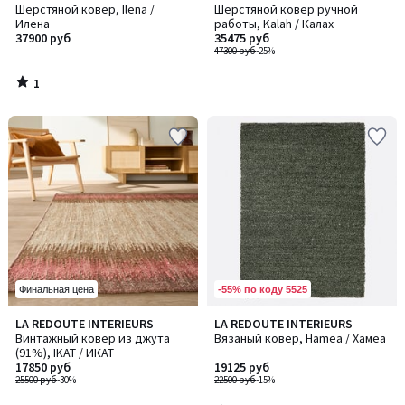
/
Шерстяной ковер, Ilena /
Шерстяной ковер ручной
5
Илена
работы, Kalah / Калах
37900 руб
35475 руб
47300 руб
-25%
1
/
5
-55% по коду 5525
Финальная цена
2
LA REDOUTE INTERIEURS
LA REDOUTE INTERIEURS
/
Винтажный ковер из джута
Вязаный ковер, Hamea / Хамеа
5
(91%), IKAT / ИКАТ
17850 руб
19125 руб
25500 руб
-30%
22500 руб
-15%