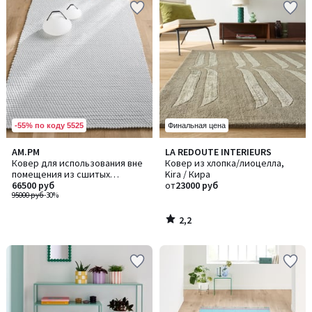
-55% по коду 5525
Финальная цена
2,2
AM.PM
LA REDOUTE INTERIEURS
/ 5
Ковер для использования вне
Ковер из хлопка/лиоцелла,
помещения из сшитых
Kira / Кира
веревок, Skido / Скидо
66500 руб
от
23000 руб
95000 руб
-30%
2,2
/
5