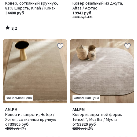
/ 5
Ковер, сотканный вручную,
Ковер овальный из джута,
81% шерсть, Kinah / Кинах
Aftas / Афтас
34400 руб
19941 руб
39100 руб
-49%
3,2
/
5
Финальная цена
Финальная цена
3,6
5
AM.PM
AM.PM
Количество
Количество
/ 5
/
Ковер из шерсти, Hotep /
Ковер квадратной формы
цветов:
цветов:
5
Хотеп, сотканный вручную
Tencel™, Mustha / Муста
4
2
от
39805 руб
от
53320 руб
41900 руб
-44%
62000 руб
-15%