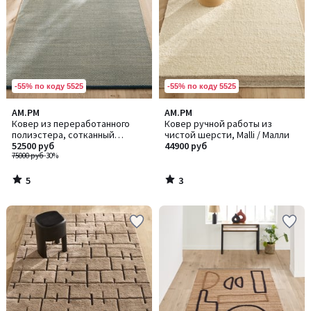
-55% по коду 5525
-55% по коду 5525
5
3
AM.PM
AM.PM
/
/
Ковер из переработанного
Ковер ручной работы из
5
5
полиэстера, сотканный
чистой шерсти, Malli / Малли
вручную, Seura / Сэура
52500 руб
44900 руб
75000 руб
-30%
5
3
/
/
5
5