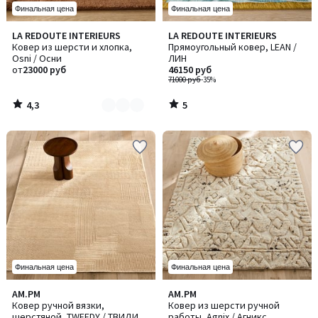
Финальная цена
Финальная цена
4,3
5
LA REDOUTE INTERIEURS
LA REDOUTE INTERIEURS
Количество
/ 5
/
Ковер из шерсти и хлопка,
Прямоугольный ковер, LEAN /
цветов:
5
Osni / Осни
ЛИН
2
от
23000 руб
46150 руб
71000 руб
-35%
4,3
5
/
/
5
5
Финальная цена
Финальная цена
4,2
AM.PM
AM.PM
/ 5
Ковер ручной вязки,
Ковер из шерсти ручной
шерстяной, TWEEDY / ТВИДИ
работы, Agnix / Агникс