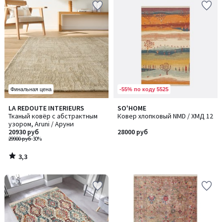
-55% по коду 5525
Финальная цена
3,3
LA REDOUTE INTERIEURS
SO'HOME
/ 5
Тканый ковёр с абстрактным
Ковер хлопковый NMD / ХМД 12
узором, Aruni / Аруни
20930 руб
28000 руб
29900 руб
-30%
3,3
/
5