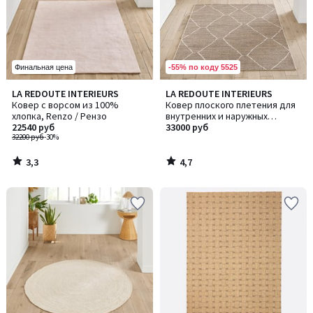
-55% по коду 5525
Финальная цена
3,3
4,7
LA REDOUTE INTERIEURS
LA REDOUTE INTERIEURS
/ 5
/ 5
Ковер с ворсом из 100%
Ковер плоского плетения для
хлопка, Renzo / Рензо
внутренних и наружных
22540 руб
помещений , Helga / Хельга
33000 руб
32200 руб
-30%
3,3
4,7
/
/
5
5