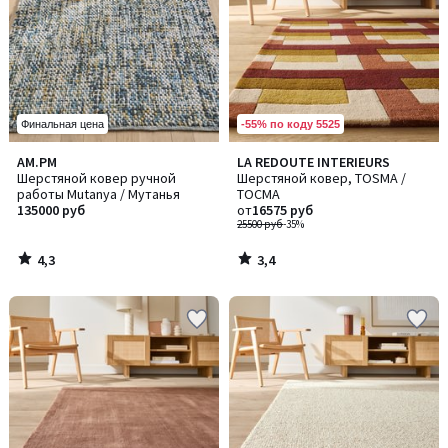
-55% по коду 5525
Финальная цена
4,3
3,4
AM.PM
LA REDOUTE INTERIEURS
/ 5
/ 5
Шерстяной ковер ручной
Шерстяной ковер, TOSMA /
работы Mutanya / Мутанья
ТОСМА
135000 руб
от
16575 руб
25500 руб
-35%
4,3
3,4
/
/
5
5