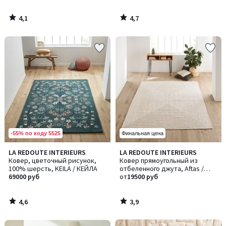
4,1
4,7
/
/
5
5
-55% по коду 5525
Финальная цена
4,6
3,9
LA REDOUTE INTERIEURS
LA REDOUTE INTERIEURS
/ 5
/ 5
Ковер, цветочный рисунок,
Ковер прямоугольный из
100% шерсть, KEILA / КЕЙЛА
отбеленного джута, Aftas /
69000 руб
Афтас
от
19500 руб
4,6
3,9
/
/
5
5
Ближе,