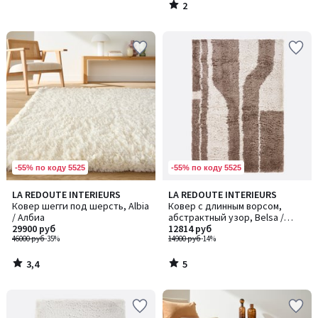
2
/
5
-55% по коду 5525
-55% по коду 5525
3,4
5
LA REDOUTE INTERIEURS
LA REDOUTE INTERIEURS
/ 5
/
Ковер шегги под шерсть, Albia
Ковер с длинным ворсом,
5
/ Албиа
абстрактный узор, Belsa /
29900 руб
Белса
12814 руб
46000 руб
-35%
14900 руб
-14%
3,4
5
/
/
5
5