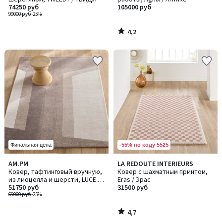
74250 руб
105000 руб
99000 руб
-25%
4,2
/
5
-55% по коду 5525
Финальная цена
4,7
AM.PM
LA REDOUTE INTERIEURS
/ 5
Ковер, тафтинговый вручную,
Ковер с шахматным принтом,
из лиоцелла и шерсти, LUCE /
Eras / Эрас
ЛЮС
51750 руб
31500 руб
69000 руб
-25%
4,7
/