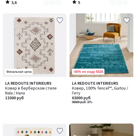
3,6
5
/
/
5
5
-55% по коду 5525
Финальная цена
LA REDOUTE INTERIEURS
LA REDOUTE INTERIEURS
Ковер в берберском стиле
Ковер, 100% Tencel™, Guitou /
Nala / Нала
Гиту
13300 руб
63000 руб
90000 руб
-30%