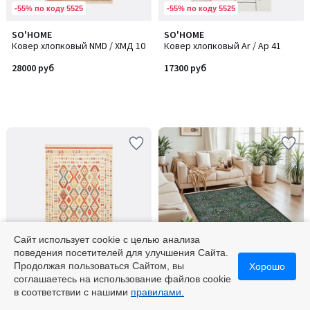
-55% по коду 5525
-55% по коду 5525
SO'HOME
SO'HOME
Ковер хлопковый NMD / ХМД 10
Ковер хлопковый Ar / Ар 41
28000 руб
17300 руб
Сайт использует cookie с целью анализа
поведения посетителей для улучшения Сайта.
-55% по коду 5525
-55% по коду 5525
Продолжая пользоваться Сайтом, вы
Хорошо
соглашаетесь на использование файлов cookie
SO'HOME
SO'HOME
в соответствии с нашими
правилами.
Ковер хлопковый NMD / ХМД 08
Ковер хлопковый 143