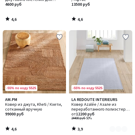
внутренних помещений и
4600 руб
13500 руб
улицы, Essen / Эссен
4,6
4,6
/
/
5
5
-55% по коду 5525
-55% по коду 5525
4,6
3,9
AM.PM
LA REDOUTE INTERIEURS
Количество
/ 5
/ 5
Ковер из джута, Kheti / Кхети,
Ковер Azalée / Азале из
цветов:
сотканный вручную
переработанного полиэстера
3
99000 руб
для внутренних и наружных
от
12200 руб
помещений
24400 руб
-50%
4,6
3,9
/
/