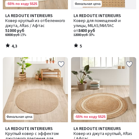
-55% по коду 5525
Финальная цена
4,3
5
LA REDOUTE INTERIEURS
LA REDOUTE INTERIEURS
/ 5
/
Ковер круглый из отбеленного
Ковер для помещений и
5
джута, Aftas / Афтас
улицы, MILAS/МИЛАС
51000 руб
от
8400 руб
60000 руб
-15%
12000 руб
-30%
4,3
5
/
/
5
5
-55% по коду 5525
Финальная цена
4,6
4,6
LA REDOUTE INTERIEURS
LA REDOUTE INTERIEURS
/ 5
/ 5
Круглый ковер с эффектом
Ковер из джута круглый, Aftas
джутового плетения для
/ Афтас