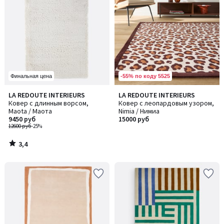
-55% по коду 5525
Финальная цена
3,4
LA REDOUTE INTERIEURS
LA REDOUTE INTERIEURS
/ 5
Ковер с длинным ворсом,
Ковер с леопардовым узором,
Maota / Маота
Nimia / Нимиа
9450 руб
15000 руб
12600 руб
-25%
3,4
/
5