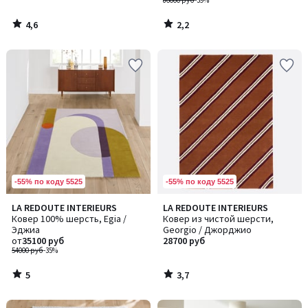
86000 руб
-39%
4,6
2,2
/
/
5
5
-55% по коду 5525
-55% по коду 5525
5
3,7
LA REDOUTE INTERIEURS
LA REDOUTE INTERIEURS
/
/ 5
Ковер 100% шерсть, Egia /
Ковер из чистой шерсти,
5
Эджиа
Georgio / Джорджио
от
35100 руб
28700 руб
54000 руб
-35%
5
3,7
/
/
5
5