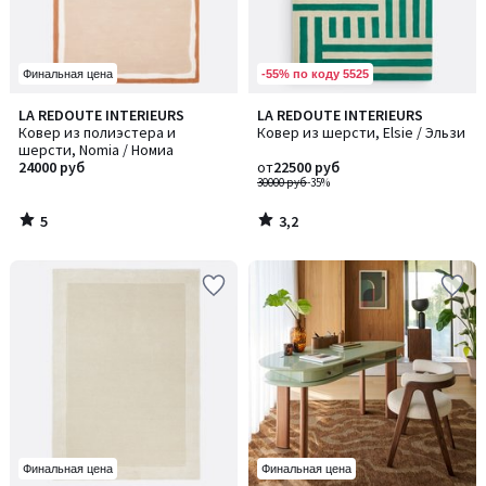
-55% по коду 5525
Финальная цена
5
3,2
LA REDOUTE INTERIEURS
LA REDOUTE INTERIEURS
/
/ 5
Ковер из полиэстера и
Ковер из шерсти, Elsie / Эльзи
5
шерсти, Nomia / Номиа
24000 руб
от
22500 руб
30000 руб
-35%
5
3,2
/
/
5
5
Финальная цена
Финальная цена