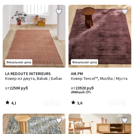
5
5
Финальная цена
Финальная цена
4,1
3,6
LA REDOUTE INTERIEURS
AM.PM
Количество
Количество
/ 5
/ 5
Ковер из джута, Babak / Бабак
Ковер Tencel™, Mustha / Муста
цветов:
цветов:
2
3
от
22500 руб
от
23920 руб
29900 руб
-20%
4,1
3,6
/
/
5
5