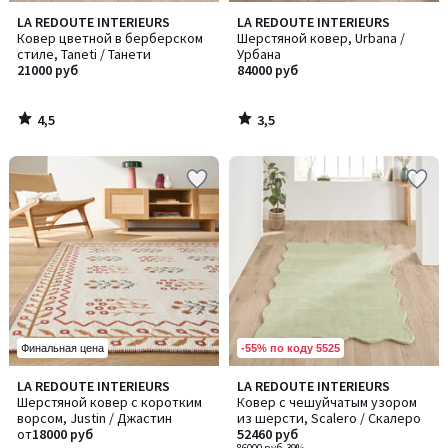
4,5
3,5
LA REDOUTE INTERIEURS
LA REDOUTE INTERIEURS
/ 5
/ 5
Ковер цветной в берберском
Шерстяной ковер, Urbana /
стиле, Taneti / Танети
Урбана
21000 руб
84000 руб
4,5
3,5
/
/
5
5
-55% по коду 5525
Финальная цена
4,6
2,2
LA REDOUTE INTERIEURS
LA REDOUTE INTERIEURS
/ 5
/ 5
Шерстяной ковер с коротким
Ковер с чешуйчатым узором
ворсом, Justin / Джастин
из шерсти, Scalero / Скалеро
от
18000 руб
52460 руб