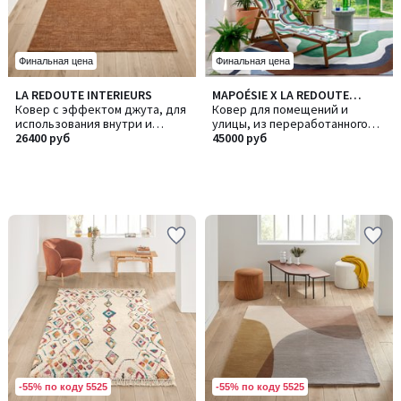
Финальная цена
Финальная цена
LA REDOUTE INTERIEURS
MAPOÉSIE X LA REDOUTE
Ковер с эффектом джута, для
INTÉRIEURS
Ковер для помещений и
использования внутри и
улицы, из переработанного
снаружи помещений, EVITA /
26400 руб
полиэстера
45000 руб
ЭВИТА
-55% по коду 5525
-55% по коду 5525