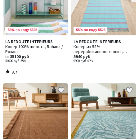
-55% по коду 5525
-55% по коду 5525
3,7
LA REDOUTE INTERIEURS
LA REDOUTE INTERIEURS
/ 5
Ковер 100% шерсть, Rohana /
Ковер из 58%
Рохана
переработанного хлопка,
от
35100 руб
Ravelo / Равело
5940 руб
54000 руб
-35%
9900 руб
-40%
3,7
/
5