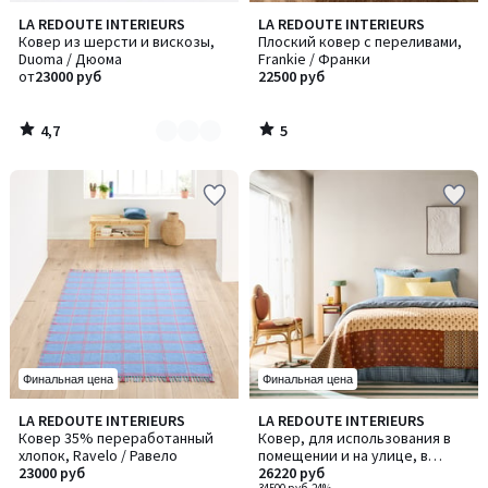
4,7
5
LA REDOUTE INTERIEURS
LA REDOUTE INTERIEURS
Количество
/ 5
/
Ковер из шерсти и вискозы,
Плоский ковер с переливами,
цветов:
5
Duoma / Дюома
Frankie / Франки
2
от
23000 руб
22500 руб
4,7
5
/
/
5
5
Финальная цена
Финальная цена
1
LA REDOUTE INTERIEURS
LA REDOUTE INTERIEURS
/
Ковер 35% переработанный
Ковер, для использования в
5
хлопок, Ravelo / Равело
помещении и на улице, в
23000 руб
полоску, HENDAYE / ХЕНДАЙ
26220 руб