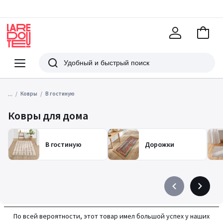
В
корзи
La
Redoute
Меню
Поиск
...
Ковры
В гостиную
Ковры для дома
В гостиную
Дорожки
Précédent
Suivant
-
-
défiler
défiler
По всей вероятности, этот товар имел большой успех у наших
à
à