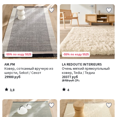
5
-55% по коду 5525
-55% по коду 5525
3,8
4
AM.PM
LA REDOUTE INTERIEURS
/ 5
/
Ковер, сотканный вручную из
Очень мягкий прямоугольный
5
шерсти, Sekot / Секот
ковер, Tedia / Тедиа
29900 руб
20377 руб
28700 руб
-29%
3,8
4
/
/
5
5