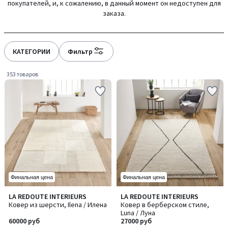
покупателей, и, к сожалению, в данный момент он недоступен для
gauche
droite
заказа.
КАТЕГОРИИ
Фильтр
353 товаров
Финальная цена
Финальная цена
4,1
4,7
LA REDOUTE INTERIEURS
LA REDOUTE INTERIEURS
/ 5
/ 5
Ковер из шерсти, Ilena / Илена
Ковер в берберском стиле,
Luna / Луна
60000 руб
27000 руб