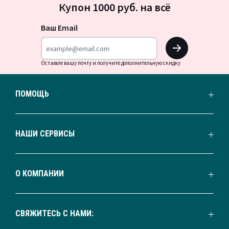
Купон 1000 руб. на всё
на
новости
Ваш Email
OK
Оставьте вашу почту и получите дополнительную скидку
ПОМОЩЬ
НАШИ СЕРВИСЫ
О КОМПАНИИ
СВЯЖИТЕСЬ С НАМИ: