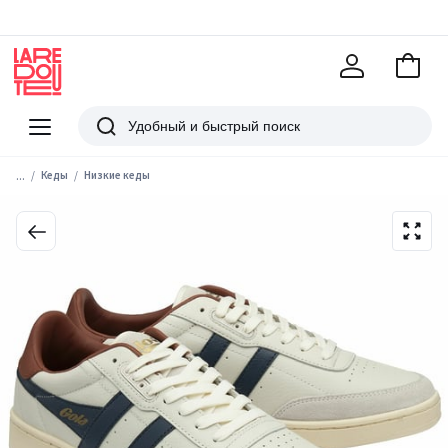
В
корзи
La
Redoute
Меню
Поиск
...
Кеды
Низкие кеды