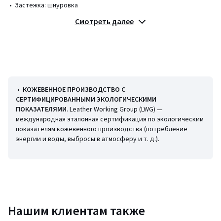
• Застежка: шнуровка
Смотреть далее
Состав и уход
• Верх/голенище: 100% кожа
• Подкладка: 50% другие материалы, 50% текстиль
• Стелька: 100% текстиль
• Подошва: 100% каучук
•
КОЖЕВЕННОЕ ПРОИЗВОДСТВО С
СЕРТИФИЦИРОВАННЫМИ ЭКОЛОГИЧЕСКИМИ
ПОКАЗАТЕЛЯМИ
. Leather Working Group (LWG) —
международная эталонная сертификация по экологическим
Цвета
Белый/ темно-синий, Белый/зеленый/красный
показателям кожевенного производства (потребление
Размеры
40, 42
энергии и воды, выбросы в атмосферу и т. д.).
Нашим клиентам также