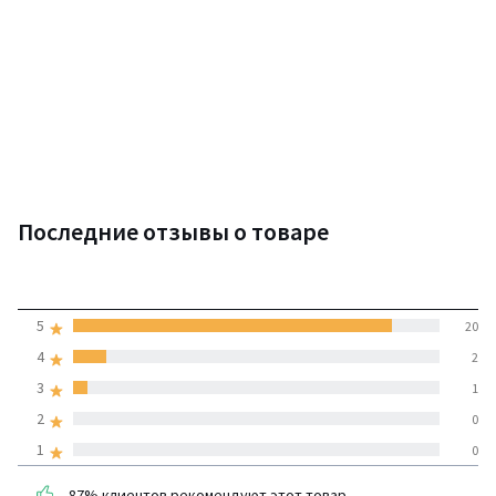
Последние отзывы о товаре
4,8
5
20
(23 отзывов)
средняя оценка
4
2
покупателей по всем
3
1
странам
2
0
1
0
100% проверенные отзывы,
Инициативы LaRedoute
87% клиентов рекомендуют этот товар