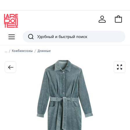
В
корзи
La
Redoute
Меню
Поиск
...
Комбинезоны
Длинные