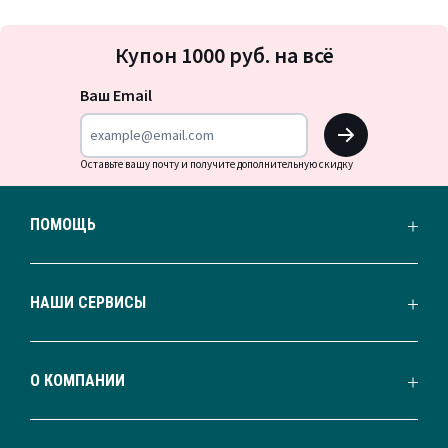
Подписка
Купон 1000 руб. на всё
на
новости
Ваш Email
OK
Оставьте вашу почту и получите дополнительную скидку
ПОМОЩЬ
НАШИ СЕРВИСЫ
О КОМПАНИИ