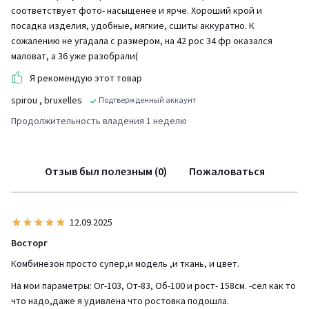
соответствует фото- насыщенее и ярче. Хороший крой и
посадка изделия, удобные, мягкие, сшиты аккуратно. К
сожалению не угадала с размером, на 42 рос 34 фр оказался
маловат, а 36 уже разобрали(
Я рекомендую этот товар
spirou
, bruxelles
Подтвержденный аккаунт
Продолжительность владения 1 неделю
Отзыв был полезным (0)
Пожаловаться
12.09.2025
Восторг
Комбинезон просто супер,и модель ,и ткань, и цвет.
На мои параметры: Ог-103, От-83, Об-100 и рост- 158см. -сел как то
что надо,даже я удивлена что ростовка подошла.