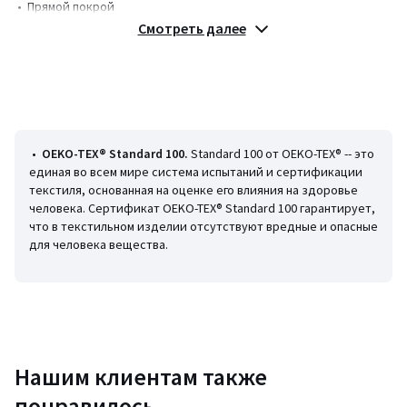
• Прямой покрой
• Без подкладки
Смотреть далее
• Рубашечный воротник
• Застежка на пуговицы
• Два кармана спереди + два прорезных кармана сзади
Параметры изделия для размера 38/M (FR)
• Длина по внутреннему шву: 74 см
• Общая длина: 153 см
•
OEKO-TEX® Standard 100
.
Standard 100 от OEKO-TEX® -- это
Состав и уход
единая во всем мире система испытаний и сертификации
• 99% хлопок, 1% эластан
текстиля, основанная на оценке его влияния на здоровье
• Машинная стирка при 40 °С
человека. Сертификат OEKO-TEX® Standard 100 гарантирует,
• Гладить при умеренной температуре, отбеливание запрещено
что в текстильном изделии отсутствуют вредные и опасные
• Барабанная сушка запрещена
для человека вещества.
• Химчистка запрещена
Нашим клиентам также
Цвета
Мятный
понравилось
Размеры
40 (FR) - 46 (RUS), 50 (FR) - 56 (RUS)