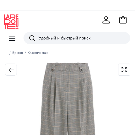
В
корзи
La
Redoute
Меню
Поиск
...
Брюки
Классические