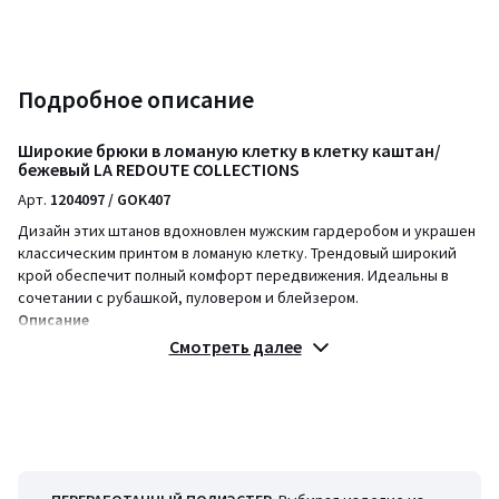
Подробное описание
Широкие брюки в ломаную клетку в клетку каштан/
бежевый LA REDOUTE COLLECTIONS
Арт.
1204097 / GOK407
Дизайн этих штанов вдохновлен мужским гардеробом и украшен
классическим принтом в ломаную клетку. Трендовый широкий
крой обеспечит полный комфорт передвижения. Идеальны в
сочетании с рубашкой, пуловером и блейзером.
Описание
• Костюмные брюки
Смотреть далее
• Средняя посадка
• Застежка на потайной крючок спереди
• Складки спереди
• Пояс со шлевками и застежкой на пуговицы
• Два боковых кармана спереди
• Два прорезных кармана сзади
• Принт в ломаную клетку