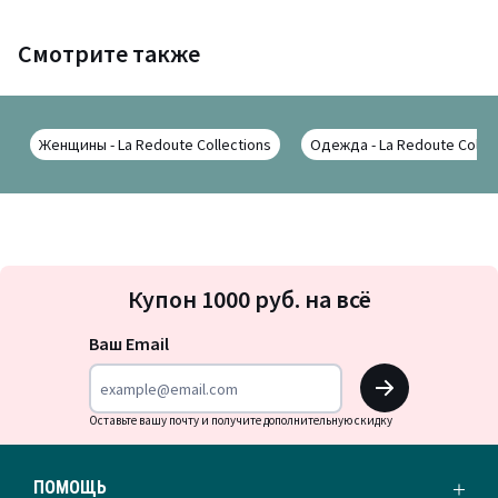
Смотрите также
Женщины - La Redoute Collections
Одежда - La Redoute Collec
Подписка
Купон 1000 руб. на всё
на
новости
Ваш Email
OK
Оставьте вашу почту и получите дополнительную скидку
ПОМОЩЬ