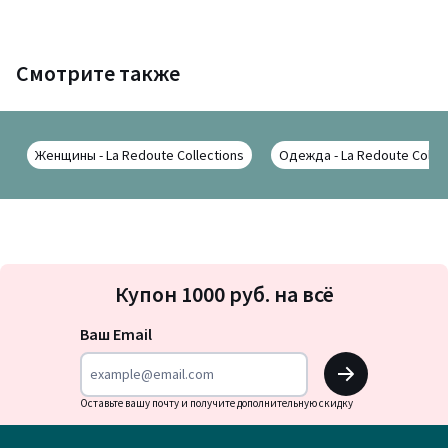
Смотрите также
Женщины - La Redoute Collections
Одежда - La Redoute Collec
Подписка
Купон 1000 руб. на всё
на
новости
Ваш Email
OK
Оставьте вашу почту и получите дополнительную скидку