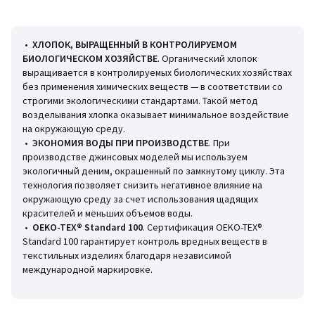
• Застежка на пуговицы спереди
• Съемный ремешок с пряжкой
• Два боковых кармана спереди
• 1 нагрудный карман с клапаном
•
ХЛОПОК, ВЫРАЩЕННЫЙ В КОНТРОЛИРУЕМОМ
• Два кармана сзади
БИОЛОГИЧЕСКОМ ХОЗЯЙСТВЕ
. Органический хлопок
Параметры изделия для размера 38/M (FR)
выращивается в контролируемых биологических хозяйствах
• Длина по внутреннему шву: 80 см
без применения химических веществ — в соответствии со
• Ширина по низу брючин: 26,5 см
строгими экологическими стандартами. Такой метод
возделывания хлопка оказывает минимальное воздействие
Состав и уход
на окружающую среду.
• 100% хлопок
•
ЭКОНОМИЯ ВОДЫ ПРИ ПРОИЗВОДСТВЕ
. При
• Машинная стирка при 40 °С
производстве джинсовых моделей мы используем
• Гладить при умеренной температуре, отбеливание запрещено
экологичный деним, окрашенный по замкнутому циклу. Эта
технология позволяет снизить негативное влияние на
• Машинная сушка на умеренном режиме
окружающую среду за счет использования щадящих
• Химчистка запрещена
красителей и меньших объемов воды.
•
OEKO-TEX® Standard 100
. Сертификация OEKO-TEX®
Информация об экологических качествах и характеристиках
Standard 100 гарантирует контроль вредных веществ в
товара
текстильных изделиях благодаря независимой
• Происхождение производства (ткачество, окрашивание,
международной маркировке.
пошив): Пакистан
Последнее обновление информации: 11/03/2026