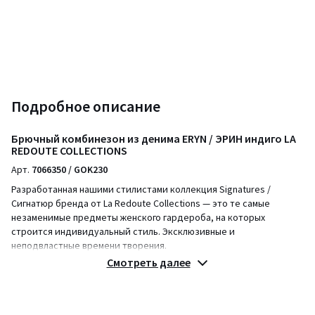
Подробное описание
Брючный комбинезон из денима ERYN / ЭРИН индиго LA
REDOUTE COLLECTIONS
Арт.
7066350 / GOK230
Разработанная нашими стилистами коллекция Signatures /
Сигнатюр бренда от La Redoute Collections — это те самые
незаменимые предметы женского гардероба, на которых
строится индивидуальный стиль. Эксклюзивные и
неподвластные времени творения.
Описание
Смотреть далее
• Прямой покрой
• Рубашечный воротник
• Короткие рукава