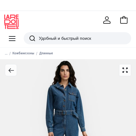
В
корзи
La
Redoute
Меню
Поиск
...
Комбинезоны
Длинные