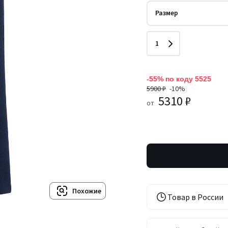
Размер
Количество
1
-55% по коду 5525
5900 ₽
-10%
5310 ₽
от
Похожие
Товар в России