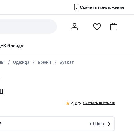
Скачать приложение
Перейти
В
Мой
в
корзину
счет
список
ДНК бренда
избранного
ны
Одежда
Брюки
Буткат
S
ш
4,2
/5
Смотреть 48 отзывов
й
+
1
Цвет