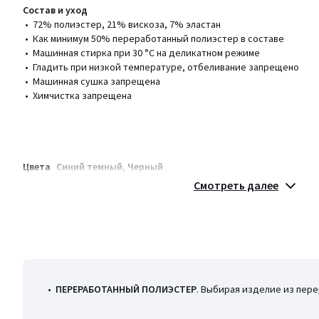
Состав и уход
• 72% полиэстер, 21% вискоза, 7% эластан
• Как минимум 50% переработанный полиэстер в составе
• Машинная стирка при 30 °С на деликатном режиме
• Гладить при низкой температуре, отбеливание запрещено
• Машинная сушка запрещена
• Химчистка запрещена
Цвета
Cиний темный, Черный
Размеры
34 (FR) - 40 (RUS), 36 (FR) - 42 (RUS), 38 (FR) - 44 (RUS), 40
Смотреть далее
44 (FR) - 50 (RUS), 50 (FR) - 56 (RUS)
•
ПЕРЕРАБОТАННЫЙ ПОЛИЭСТЕР
. Выбирая изделие из пер