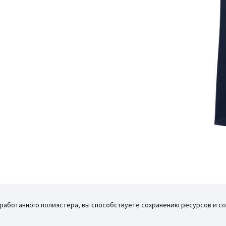
 (FR) - 46 (RUS), 42 (FR) - 48 (RUS),
еработанного полиэстера, вы способствуете сохранению ресурсов и с