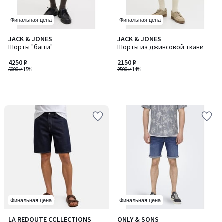
Финальная цена
Финальная цена
JACK & JONES
JACK & JONES
Шорты "багги"
Шорты из джинсовой ткани
4250 ₽
2150 ₽
5000 ₽
-15%
2500 ₽
-14%
Финальная цена
Финальная цена
5
LA REDOUTE COLLECTIONS
ONLY & SONS