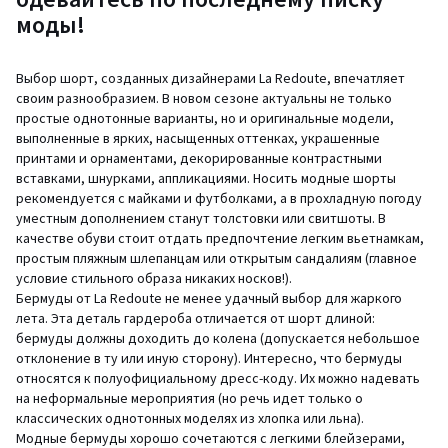
моды!
Выбор шорт, созданных дизайнерами La Redoute, впечатляет
своим разнообразием. В новом сезоне актуальны не только
простые однотонные варианты, но и оригинальные модели,
выполненные в ярких, насыщенных оттенках, украшенные
принтами и орнаментами, декорированные контрастными
вставками, шнурками, аппликациями. Носить модные шорты
рекомендуется с майками и футболками, а в прохладную погоду
уместным дополнением станут толстовки или свитшоты. В
качестве обуви стоит отдать предпочтение легким вьетнамкам,
простым пляжным шлепанцам или открытым сандалиям (главное
условие стильного образа никаких носков!).
Бермуды от La Redoute не менее удачный выбор для жаркого
лета. Эта деталь гардероба отличается от шорт длиной:
бермуды должны доходить до колена (допускается небольшое
отклонение в ту или иную сторону). Интересно, что бермуды
относятся к полуофициальному дресс-коду. Их можно надевать
на неформальные мероприятия (но речь идет только о
классических однотонных моделях из хлопка или льна).
Модные бермуды хорошо сочетаются с легкими блейзерами,