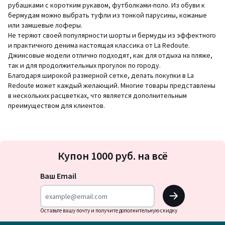
рубашками с коротким рукавом, футболками-поло. Из обуви к
бермудам можно выбрать туфли из тонкой парусины, кожаные
или замшевые лоферы.
Не теряют своей популярности шорты и бермуды из эффектного
и практичного денима настоящая классика от La Redoute.
Джинсовые модели отлично подходят, как для отдыха на пляже,
так и для продолжительных прогулок по городу.
Благодаря широкой размерной сетке, делать покупки в La
Redoute может каждый желающий. Многие товары представлены
в нескольких расцветках, что является дополнительным
преимуществом для клиентов.
Подписка
Купон 1000 руб. на всё
на
новости
Ваш Email
OK
Оставьте вашу почту и получите дополнительную скидку