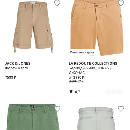
Финальная цена
4,7
JACK & JONES
LA REDOUTE COLLECTIONS
Количество
/ 5
Шорты карго
Бермуды-чино, JONAS /
цветов:
ДЖОНАС
5
7599 ₽
от
3770 ₽
5800 ₽
-35%
4,7
/
5