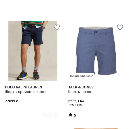
Финальная цена
5
POLO RALPH LAUREN
JACK & JONES
Количество
/
Шорты прямого покроя
Шорты чинос
цветов:
5
2
22699 ₽
6535,14 ₽
7599 ₽
-14%
5
/
5