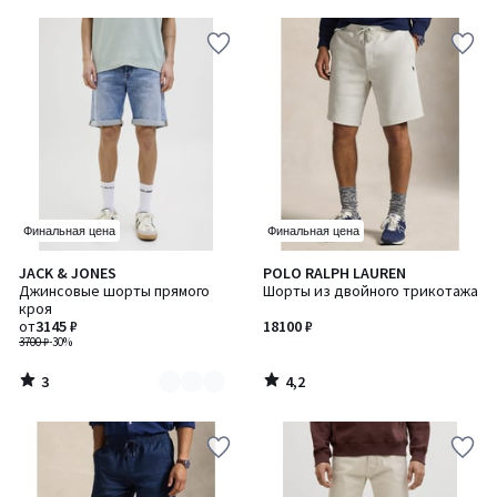
5
Финальная цена
Финальная цена
3
4,2
JACK & JONES
POLO RALPH LAUREN
Количество
/
/ 5
Джинсовые шорты прямого
Шорты из двойного трикотажа
цветов:
5
кроя
3
от
3145 ₽
18100 ₽
3700 ₽
-30%
3
4,2
/
/
5
5