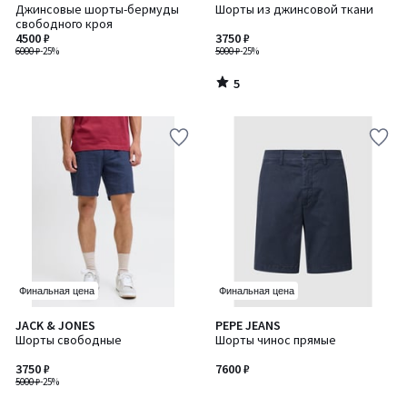
/
Джинсовые шорты-бермуды
Шорты из джинсовой ткани
5
свободного кроя
4500 ₽
3750 ₽
6000 ₽
-25%
5000 ₽
-25%
5
/
5
Финальная цена
Финальная цена
JACK & JONES
PEPE JEANS
Шорты свободные
Шорты чинос прямые
3750 ₽
7600 ₽
5000 ₽
-25%