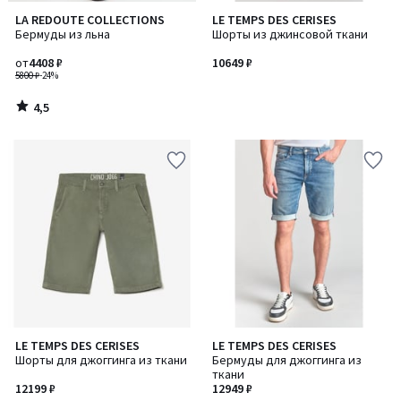
4,5
LA REDOUTE COLLECTIONS
LE TEMPS DES CERISES
/ 5
Бермуды из льна
Шорты из джинсовой ткани
от
4408 ₽
10649 ₽
5800 ₽
-24%
4,5
/
5
LE TEMPS DES CERISES
LE TEMPS DES CERISES
Шорты для джоггинга из ткани
Бермуды для джоггинга из
ткани
12199 ₽
12949 ₽