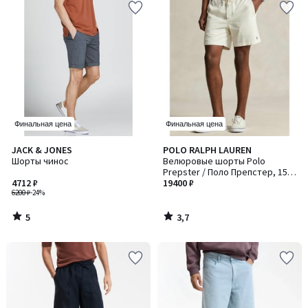
Финальная цена
Финальная цена
5
3,7
JACK & JONES
POLO RALPH LAUREN
/
/ 5
Шорты чинос
Велюровые шорты Polo
5
Prepster / Поло Препстер, 15,2
4712 ₽
см
19400 ₽
6200 ₽
-24%
5
3,7
/
/
5
5