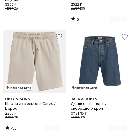
2
3300 ₽
2511 ₽
4400 ₽
-25%
3100 ₽
-19%
5
/
5
Финальная цена
Финальная цена
4,5
ONLY & SONS
JACK & JONES
Количество
Количество
/ 5
Шорты из мольтона Ceres /
Джинсовые шорты
цветов:
цветов:
Церес
свободного кроя
2
2
2356 ₽
от
3145 ₽
3100 ₽
-24%
3700 ₽
-30%
4,5
/