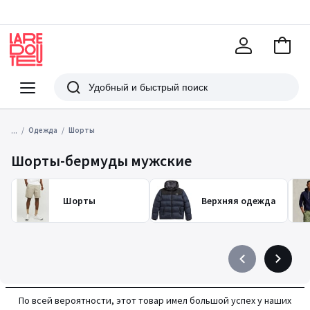
В
корзи
La
Redoute
Меню
Поиск
...
Одежда
Шорты
Шорты-бермуды мужские
Шорты
Верхняя одежда
Précédent
Suivant
-
-
défiler
défiler
По всей вероятности, этот товар имел большой успех у наших
à
à