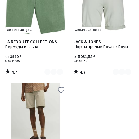
Финальная цена
Финальная цена
4,7
4,7
LA REDOUTE COLLECTIONS
JACK & JONES
Количество
Количество
/ 5
/ 5
Бермуды из льна
Шорты прямые Bowie / Боуи
цветов:
цветов:
3
2
от
3960 ₽
от
5081,55 ₽
6600 ₽
-40%
5349 ₽
-5%
4,7
4,7
/
/
5
5