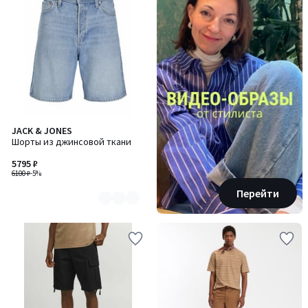
JACK & JONES
Количество
Шорты из джинсовой ткани
цветов:
2
5795 ₽
6100 ₽
-5%
Перейти