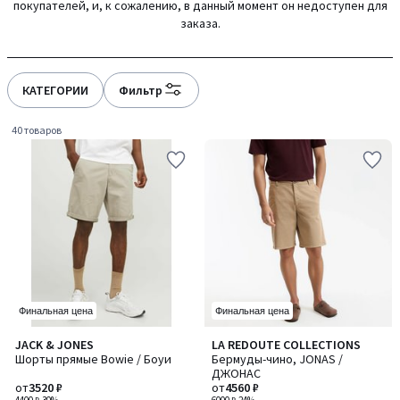
покупателей, и, к сожалению, в данный момент он недоступен для
gauche
droite
заказа.
КАТЕГОРИИ
Фильтр
40 товаров
Финальная цена
Финальная цена
4,7
4,7
JACK & JONES
LA REDOUTE COLLECTIONS
Количество
Количество
/ 5
/ 5
Шорты прямые Bowie / Боуи
Бермуды-чино, JONAS /
цветов:
цветов:
ДЖОНАС
4
4
от
3520 ₽
от
4560 ₽