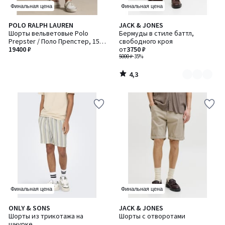
Финальная цена
Финальная цена
4,3
POLO RALPH LAUREN
JACK & JONES
Количество
/ 5
Шорты вельветовые Polo
Бермуды в стиле баттл,
цветов:
Prepster / Поло Препстер, 15
свободного кроя
2
см
19400 ₽
от
3750 ₽
5000 ₽
-35%
4,3
/
5
Финальная цена
Финальная цена
5
ONLY & SONS
JACK & JONES
Количество
/
Шорты из трикотажа на
Шорты с отворотами
цветов:
5
шнурке