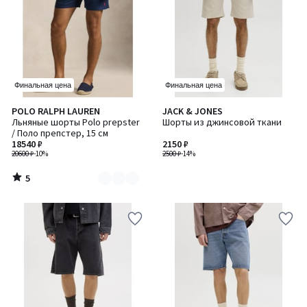
Финальная цена
Финальная цена
5
POLO RALPH LAUREN
JACK & JONES
Количество
/
Льняные шорты Polo prepster
Шорты из джинсовой ткани
цветов:
5
/ Поло препстер, 15 см
2
18540 ₽
2150 ₽
20600 ₽
-10%
2500 ₽
-14%
5
/
5